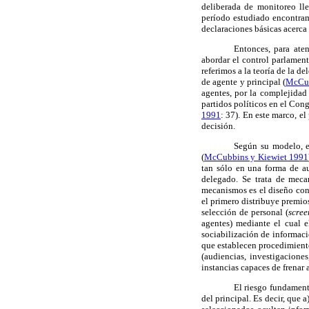
deliberada de monitoreo lle
período estudiado encontramo
declaraciones básicas acerca 
Entonces, para ate
abordar el control parlament
referimos a la teoría de la 
de agente y principal (
McCub
agentes, por la complejidad 
partidos políticos en el Con
1991
: 37). En este marco, e
decisión.
Según su modelo, el
(
McCubbins y Kiewiet 1991
tan sólo en una forma de au
delegado. Se trata de meca
mecanismos es el diseño cont
el primero distribuye premio
selección de personal (
scree
agentes) mediante el cual e
sociabilización de informaci
que establecen procedimiento
(audiencias, investigaciones
instancias capaces de frenar
El riesgo fundamenta
del principal. Es decir, que 