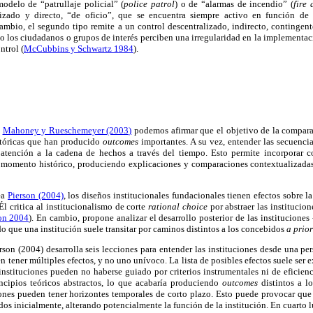
delo de “patrullaje policial” (
police patrol
) o de “alarmas de incendio” (
fire 
alizado y directo, “de oficio”, que se encuentra siempre activo en función de
cambio, el segundo tipo remite a un control descentralizado, indirecto, contingen
do los ciudadanos o grupos de interés perciben una irregularidad en la implementac
ntrol (
McCubbins y Schwartz 1984
).
e
Mahoney y Rueschemeyer (2003)
podemos afirmar que el objetivo de la comparac
stóricas que han producido
outcomes
importantes. A su vez, entender las secuencia
l atención a la cadena de hechos a través del tiempo. Esto permite incorporar c
a momento histórico, produciendo explicaciones y comparaciones contextualizadas
ea
Pierson (2004)
, los diseños institucionales fundacionales tienen efectos sobre la
Él critica al institucionalismo de corte
rational choice
por abstraer las institucion
on 2004
). En cambio, propone analizar el desarrollo posterior de las instituciones
 que una institución suele transitar por caminos distintos a los concebidos
a prior
rson (2004) desarrolla seis lecciones para entender las instituciones desde una per
en tener múltiples efectos, y no uno unívoco. La lista de posibles efectos suele ser
 instituciones pueden no haberse guiado por criterios instrumentales ni de efici
ncipios teóricos abstractos, lo que acabaría produciendo
outcomes
distintos a lo
ones pueden tener horizontes temporales de corto plazo. Esto puede provocar que 
dos inicialmente, alterando potencialmente la función de la institución. En cuarto 