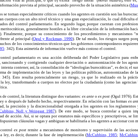
ación vital al principal, o que b) exista “riesgo moral” (
moral hazard
), esto es
nformación provista al principal, sacando provecho de la situación asimétrica (
Must
s se tornan especialmente críticos cuando los agentes en cuestión son las burocraci
an cuerpos con un alto nivel técnico y una gran especialización, lo cual dificulta 
ados del control parlamentario. En segundo lugar, porque cuentan con profesiona
 meritocráticas, generalmente hostiles a la libre circulación de la información hac
). Finalmente, porque su conocimiento de los procedimientos y mecanismos “r
frente al principal (
Ogul y Rockman, 1990
). De tal modo, los riesgos surgen por
uchos de los conocimientos técnicos que los gobiernos contemporáneos requieren 
995
: 342). Esta asimetría de información vuelve más costoso el control.
control parlamentario es una acción deliberada del Poder Legislativo para enfr
 sancionando y corrigiendo cualquier desviación o autonomización de los agente
 intenta contener, así, la consolidación de “ideologías burocráticas”, es decir, el s
orma de implementación de las leyes y las políticas públicas, autonomizadas de la
: 345). Esto resulta potencialmente un riesgo, ya que lo realizado en la prácti
la ley, transformando a cuerpos no electos por la ciudadanía (como las agencias b
ítica.
s de control, la literatura distingue dos variantes:
ex ante
o
ex post
(Ogul 1976). Esta
ley o después de haberlo hecho, respectivamente. En relación con las formas
ex an
ad, la precisión y la discrecionalidad otorgada a los agentes en los reglamentos 
ubbins, Noll y Weingast 1987
). De este modo, se busca controlar a quien im
d de acción. Así, si se optara por estatutos más específicos y prescriptivos, se li
dispusieran cláusulas vagas y ambiguas se habilitaría a los agentes a accionar con 
l control
ex post
remite a mecanismos de monitoreo y supervisión de las accione
 ley, es decir, durante la fase de implementación (
McCubbins, 1985
;
McCubbins