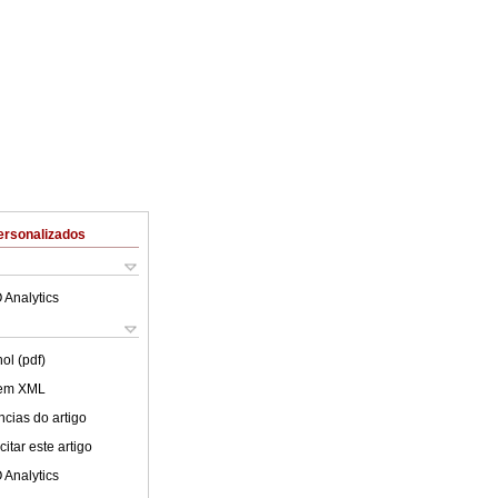
ersonalizados
 Analytics
ol (pdf)
 em XML
cias do artigo
itar este artigo
 Analytics