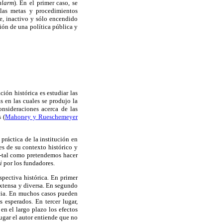
alarm
). En el primer caso, se
 las metas y procedimientos
te, inactivo y sólo encendido
ión de una política pública y
ión histórica es estudiar las
s en las cuales se produjo la
onsideraciones acerca de las
 (
Mahoney y Rueschemeyer
 práctica de la institución en
es de su contexto histórico y
-
tal como pretendemos hacer
i
por los fundadores.
spectiva histórica
.
En primer
 extensa y diversa. En segundo
encia. En muchos casos pueden
s esperados. En tercer lugar,
en el largo plazo los efectos
lugar el autor entiende que no