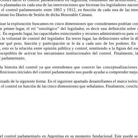
es plasmadas en cada una de las intervenciones que hicieran los legisladores nac
 el control parlamentario entre 1863 y 1912, en función de cada una de las int
istran los Diarios de Sesión de dicha Honorable Cámara.
izar la exploración buscamos en cinco dimensiones que consideramos podrían con
n primer lugar, el rol “ontológico” del legislador, es decir una definición sobre 
. En segundo lugar, las capacidades estructurales y recursos administrativos para co
 la voluntad de control del legislador. En tercer lugar, las definiciones sobre la 
trar qué peso, función y participación se le da a cada uno de los poderes. En c
, esto es la relación entre opinión pública y control, remitiendo a la figura del es
eptibles de activar los mecanismos institucionales del control. Finalmente, l
l parlamentario.
la historia del control ya que entendemos que conocer las conceptualizaciones 
efiniciones iniciales del control parlamentario nos puede ayudar a comprender mejor
nizado de la siguiente forma. En el siguiente apartado desarrollamos el marco teóri
s el control en función de las cinco dimensiones que señalamos. Finalmente, concl
 el control parlamentario en Argentina en su momento fundacional. Este puede s