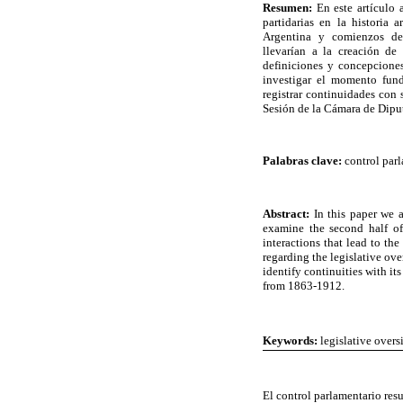
Resumen:
En este artículo 
partidarias en la historia
Argentina y comienzos del
llevarían a la creación de
definiciones y concepciones
investigar el momento fund
registrar continuidades con
Sesión de la Cámara de Dipu
Palabras clave:
control parl
Abstract:
In this paper we a
examine the second half of
interactions that lead to th
regarding the legislative ov
identify continuities with i
from 1863-1912.
Keywords:
legislative overs
El control parlamentario res