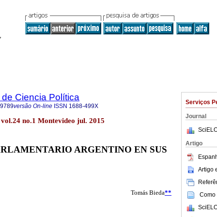
de Ciencia Política
Serviços P
-9789
versão On-line
ISSN
1688-499X
Journal
. vol.24 no.1 Montevideo jul. 2015
SciELO
Artigo
ARLAMENTARIO ARGENTINO EN SUS
Espanh
Artigo
Referên
Tomás Bieda
**
Como c
SciELO