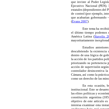
que inviste al Poder Legisl
Ejecutivo Nacional (PEN). E
estatales (dependientes del P
de control (por ejemplo, int
que acabarían gobernando –e
(
Evans 2007
).
Este tema ha recibid
el último tiempo podemos r
América Latina (
Siavelis 2
mayoritariamente inexplorado
Estudios anteriores
descubriendo la existencia 
dentro de una lógica de go
la acción de los partidos pol
priorizando su pertenencia p
acción de supervisión según 
controlador desincentiva la
Cámara, así como la práctica
como un derecho de las mino
En esta ocasión, b
institucional. Este se desar
las elites políticas y econó
constitución argentina (185
objetivo de este artículo es
interesa examinar esta inst
analizamos bajo qué concepc