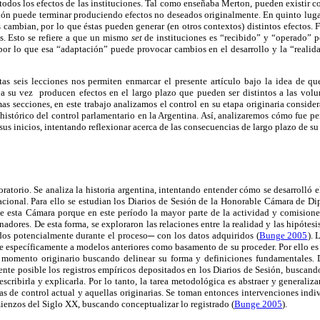
todos los efectos de las instituciones. Tal como enseñaba Merton, pueden existir 
ción puede terminar produciendo efectos no deseados originalmente. En quinto lugar
es cambian, por lo que éstas pueden generar (en otros contextos) distintos efectos. 
s. Esto se refiere a que un mismo
set
de instituciones es “recibido” y “operado” po
 por lo que esa “adaptación” puede provocar cambios en el desarrollo y la “realida
s seis lecciones nos permiten enmarcar el presente artículo bajo la idea de que
a su vez producen efectos en el largo plazo que pueden ser distintos a las volun
 secciones, en este trabajo analizamos el control en su etapa originaria conside
 histórico del control parlamentario en la Argentina. Así, analizaremos cómo fue p
us inicios, intentando reflexionar acerca de las consecuencias de largo plazo de su 
oratorio. Se analiza la historia argentina, intentando entender cómo se desarrolló 
cional. Para ello se estudian los Diarios de Sesión de la Honorable Cámara de D
e esta Cámara porque en este período la mayor parte de la actividad y comisiones
nadores. De esta forma, se exploraron las relaciones entre la realidad y las hipótes
ados potencialmente durante el proceso
─
con los datos adquiridos (
Bunge 2005
). 
re específicamente a modelos anteriores como basamento de su proceder. Por ello es q
u momento originario buscando delinear su forma y definiciones fundamentales
.
ente posible los registros empíricos depositados en los Diarios de Sesión, buscan
scribirla y explicarla. Por lo tanto, la tarea metodológica es abstraer y generaliz
as de control actual y aquellas originarias. Se toman entonces intervenciones indiv
ienzos del Siglo XX, buscando conceptualizar lo registrado (
Bunge 2005
).