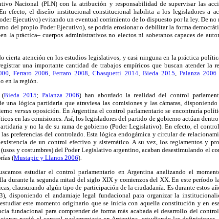
ativo Nacional (PLN) con la atribución y responsabilidad de supervisar las ac
n efecto, el diseño institucional-constitucional habilita a los legisladores a ac
oder Ejecutivo) evitando un eventual corrimiento de lo dispuesto por la ley. De no 
erno del propio Poder Ejecutivo), se podría erosionar o debilitar la forma democrát
n la práctica– cuerpos administrativos no electos ni soberanos capaces de auto
o cierta atención en los estudios legislativos, y casi ninguna en la práctica políti
egistrar una importante cantidad de trabajos empíricos que buscan atender la r
000
,
Ferraro 2006
,
Ferraro 2008
,
Chasquetti 2014
,
Bieda 2015
,
Palanza 2006
 en la región.
 (
Bieda 2015
;
Palanza 2006
) han abordado la realidad del control parlament
de una lógica partidaria que atraviesa las comisiones y las cámaras, disponiendo 
bierno
versus
oposición. En Argentina el control parlamentario se encontraría polít
íticos en las comisiones. Así, los legisladores del partido de gobierno actúan dentr
artidaria y no la de su rama de gobierno (Poder Legislativo). En efecto, el contr
las preferencias del controlado. Esta lógica endogámica y circular de relacionami
 existencia de un control efectivo y sistemático. A su vez, los reglamentos y pr
 (usos y costumbres) del Poder Legislativo argentino, acaban desestimulando el co
rías (
Mustapic y Llanos 2006
).
uscamos estudiar el control parlamentario en Argentina analizando el momen
rolla durante la segunda mitad del siglo XIX y comienzos del XX. En este período l
micas, clausurando algún tipo de participación de la ciudadanía. Es durante estos añ
3), disponiendo el andamiaje legal fundacional para organizar la institucionali
 estudiar este momento originario que se inicia con aquella constitución y en es
ancia fundacional para comprender de forma más acabada el desarrollo del control
iones nació el control parlamentario en Argentina, estudiando las definiciones, 