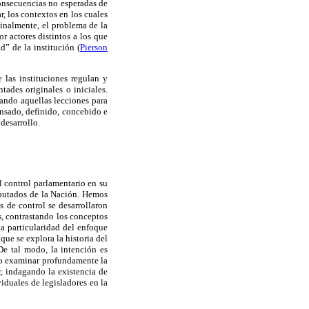
consecuencias no esperadas de
, los contextos en los cuales
Finalmente, el problema de la
r actores distintos a los que
d” de la institución (
Pierson
 las instituciones regulan y
tades originales o iniciales.
rando aquellas lecciones para
ensado, definido, concebido e
desarrollo.
el control parlamentario en su
iputados de la Nación. Hemos
 de control se desarrollaron
is, contrastando los conceptos
La particularidad del enfoque
ue se explora la historia del
De tal modo, la intención es
do examinar profundamente la
ar, indagando la existencia de
iduales de legisladores en la