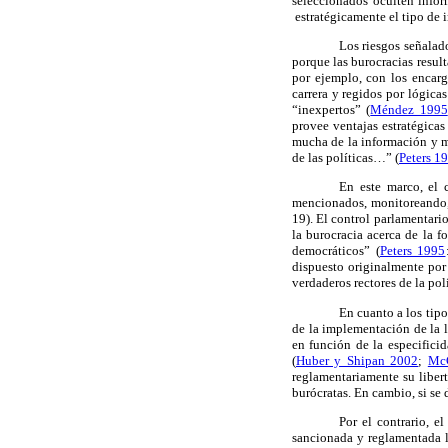
seleccionados oculten inform
estratégicamente el tipo de i
Los riesgos señalado
porque las burocracias result
por ejemplo, con los encarg
carrera y regidos por lógicas
“inexpertos” (
Méndez 1995
provee ventajas estratégicas 
mucha de la información y m
de las políticas…” (
Peters 1
En este marco, el 
mencionados, monitoreando,
19). El control parlamentario
la burocracia acerca de la f
democráticos” (
Peters 1995
dispuesto originalmente por 
verdaderos rectores de la pol
En cuanto a los tipo
de la implementación de la 
en función de la especificid
(
Huber y Shipan 2002
;
McC
reglamentariamente su liberta
burócratas. En cambio, si se 
Por el contrario, e
sancionada y reglamentada la