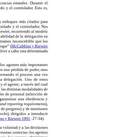
racias estatales. Durante el
do y el controlador. Esto es,
s enfoques más citados para
trolado y el controlador. Nos
iewiet, recurriendo al modelo
tabilidad de la delegación en
ontramos inconcebible que los
egar” (
McCubbins y Kiewiet
 lleve a cabo una determinada
 los agentes más importantes
en una pérdida de poder, sino
obernando el proceso una vez
la delegación. Uno de estos
 y el agente, a través del cual
 las distintas modalidades de
ión de personal (selección de
 garantizar una obediencia y
and reporting requirements
),
s de progreso) y de monitoreo
hecks
), dirigidos a introducir
s y Kiewiet 1991
: 27-34).
la voluntad y a las decisiones
ersonas correctas
-
los agentes