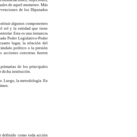
ionales de aquel momento. Más
ervenciones de los Diputados
stituir algunos componentes
el rol y la entidad que tiene
ntrolar. Esta es una instancia
díada Poder Legislativo-Poder
uarto lugar, la relación del
cándalo político o la presión
as acciones concretas fueron
primarias de los principales
 dicha institución.
co. Luego, la metodología. En
uimos.
er definido como toda acción