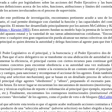
vada a cabo por legisladores sobre las acciones del Poder Ejecutivo y las buroc
s definiciones acerca de los roles, funciones, atribuciones y límites del controla
de los actores involucrados en el proceso de supervisión.
nder este problema de investigación, encontramos pertinente acudir a uno de lo
ario, el cual permite distinguir con claridad la función y las capacidades del con
delegación. El mismo fue desarrollado principalmente por los autores McCubbins y K
bins y Kiewiet 1991
). Estos autores fundan su modelo bajo la premisa de la inevi
del aparato estatal y la vastedad de sus tareas administrativas cotidianas. “Enc
greso o cualquier otra gran organización pueda alcanzar sus metas colectivas sin del
l principal es quien detenta la autoridad y delega funciones al agente para que éste
 Poder Legislativo es el principal, y la burocracia y el Poder Ejecutivo dos de
). Para que el acto delegativo no se transforme en una abdicación de autoridad ni 
mentar la eficiencia, el principal cuenta con ciertos recursos para continuar g
nismos concretos para encontrar obediencia a su autoridad una vez realizada 
ractual (
contract design
) y remite a la existencia de un contrato entre el principal
s y castigos, para sancionar y recompensar el accionar de los agentes. Están también
ning and selection mechanisms
), que se basan en un detallado proceso de selecc
l principal elige agentes “obedientes” y “afines”, preparando el escenario para
ón futura. En tercer lugar se encuentran los mecanismos de monitoreo (
monitoring 
s y técnicas explícitas de reporte e información al principal (por ejemplo, reporte
, etc.). Finalmente, encontramos los contrapesos institucionales (
institutional c
 acciones “desviadas” de los agentes, como el poder de veto o de bloqueo (
McCubbin
l que advierte esta teoría es que el agente acabe realizando acciones contrarias a 
a) producto de una “selección adversa” (
adverse selection
)
-
no haber elegido a las p