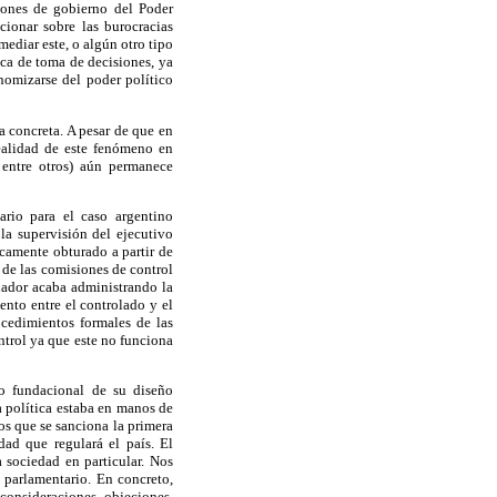
ciones de gobierno del Poder
cionar sobre las burocracias
mediar este, o algún otro tipo
ica de toma de decisiones, ya
nomizarse del poder político
ca concreta. A pesar de que en
ealidad de este fenómeno en
entre otros) aún permanece
ario para el caso argentino
la supervisión del ejecutivo
icamente obturado a partir de
o de las comisiones de control
olador acaba administrando la
ento entre el controlado y el
ocedimientos formales de las
ntrol ya que este no funciona
to fundacional de su diseño
a política estaba en manos de
os que se sanciona la primera
dad que regulará el país. El
a sociedad en particular. Nos
 parlamentario. En concreto,
consideraciones, objeciones,