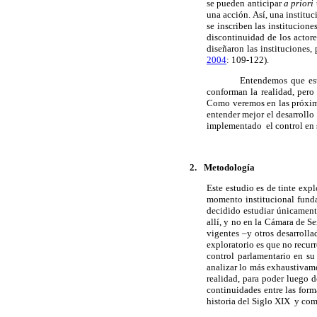
se pueden anticipar
a priori
una acción. Así, una institu
se inscriben las institucion
discontinuidad de los actore
diseñaron las instituciones,
2004
: 109-122).
Entendemos que esta
conforman la realidad, pero 
Como veremos en las próximas
entender mejor el desarrollo
implementado el control en s
2.
Metodología
Este estudio es de tinte expl
momento institucional funda
decidido estudiar únicament
allí, y no en la Cámara de Se
vigentes –y otros desarroll
exploratorio es que no recur
control parlamentario en s
analizar lo más exhaustivam
realidad, para poder luego de
continuidades entre las form
historia del Siglo XIX y com