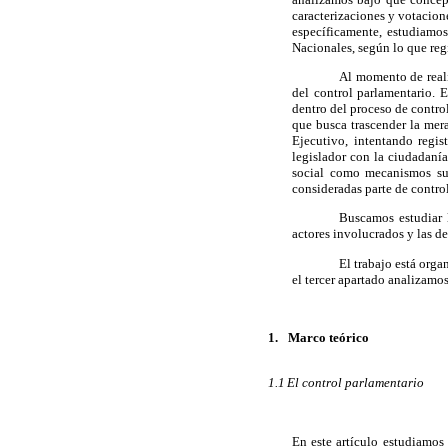
caracterizaciones y votacion
específicamente, estudiamos
Nacionales, según lo que reg
Al momento de real
del control parlamentario. E
dentro del proceso de control
que busca trascender la mera
Ejecutivo, intentando regis
legislador con la ciudadanía
social como mecanismos susc
consideradas parte de contro
Buscamos estudiar 
actores involucrados y las d
El trabajo está orga
el tercer apartado analizamo
1.
Marco teórico
1.1
El control parlamentario
En este artículo estudiamos