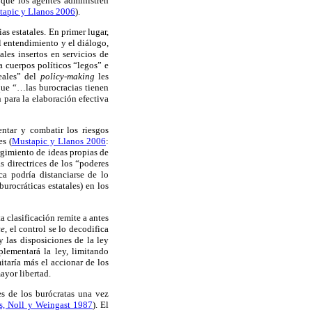
, que los agentes administren
apic y Llanos 2006
).
as estatales. En primer lugar,
el entendimiento y el diálogo,
les insertos en servicios de
ia cuerpos políticos “legos” e
eales” del
policy-making
les
que “…las burocracias tienen
para la elaboración efectiva
entar y combatir los riesgos
s (
Mustapic y Llanos 2006
:
urgimiento de ideas propias de
s directrices de los “poderes
ca podría distanciarse de lo
urocráticas estatales) en los
 clasificación remite a antes
te
, el control se lo decodifica
y las disposiciones de la ley
plementará la ley, limitando
mitaría más el accionar de los
mayor libertad.
s de los burócratas una vez
, Noll y Weingast 1987
). El