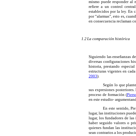
mismo puede responder al mo
refiere a un control centr
establecidos por la ley. En 
por “alarmas”, esto es, cuan
en consecuencia reclaman co
1.2
La comparación histórica
Siguiendo las enseñanzas d
diversas configuraciones hi
historia, prestando especia
estructuras vigentes en cad
2003
).
Según lo que plant
sus expresiones posteriores. 
proceso de formación (
Piers
en este estudio
-
argumentando
En este sentido, Pie
lugar, las instituciones pued
lugar, los fundadores de las
haber seguido valores o pri
quienes fundan las instituci
sean contrarios a los produci