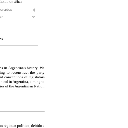
ão automática
cionados
ar
nk
ics in
Argentina
's history. We
ing to reconstruct the party
nd conceptions of legislators
ontrol in
Argentina
, aiming to
ies of the Argentinian Nation
un régimen político, debido a