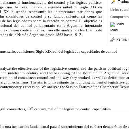
Traduç
analizamos el funcionamiento del control y las lógicas político-
 argentina. Así, examinamos la segunda mitad del siglo XIX en
Links rela
 XX, buscando reconstruir las interacciones partidarias que
 las comisiones de control y su funcionamiento, así como las
Compartilh
 de los legisladores sobre la función de control. El objetivo es
Mais
acional del control parlamentario en la Argentina, intentando
 su expresión contemporánea. Para ello analizamos los Diarios de
Mais
tados de la Nación Argentina desde 1863 hasta 1912.
Permali
amentario, comisiones, Siglo XIX, rol del legislador, capacidades de control
nalyze the effectiveness of the legislative control and the partisan political log
 the nineteenth century and the beginning of the twentieth in
Argentina
, seek
e creation of committees control and the way they worked, as well as definitions a
ersight mechanisms. The aim is to investigate the founding moment of legislative c
ts contemporary expression. We analyze the Session Diaries of the Chamber of Deput
th
ight, committees, 19
century, role of the legislator, control capabilities
ulta una institución fundamental para el sostenimiento del carácter democrático de 