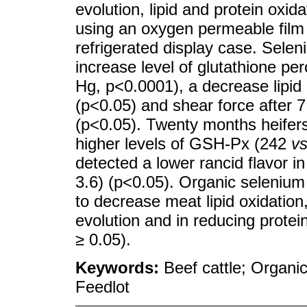
evolution, lipid and protein ox
using an oxygen permeable film 
refrigerated display case. Sele
increase level of glutathione p
Hg, p<0.0001), a decrease lipid
(p<0.05) and shear force after 7
(p<0.05). Twenty months heifer
higher levels of GSH-Px (242
vs
detected a lower rancid flavor i
3.6) (p<0.05). Organic selenium
to decrease meat lipid oxidation
evolution and in reducing protei
≥ 0.05).
Keywords:
Beef cattle; Organic
Feedlot