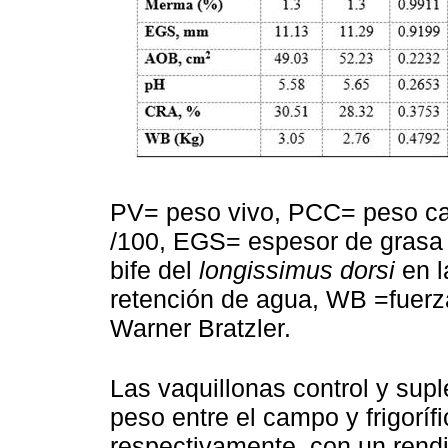
PV= peso vivo, PCC= peso ca
/100, EGS= espesor de grasa
bife del
longissimus dorsi
en l
retención de agua, WB =fuerza
Warner Bratzler.
Las vaquillonas control y sup
peso entre el campo y frigoríf
respectivamente, con un rendi