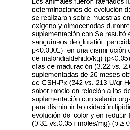
Los animales fueron faenados l
determinaciones de evolución de 
se realizaron sobre muestras e
oxígeno y almacenadas durante 1
suplementación con Se resultó 
sanguíneos de glutatión perox
p<0.0001), en una disminución d
de malondialdehido/kg) (p<0.05)
días de maduración (3.22
vs.
2.
suplementadas de 20 meses obt
de GSH-Px (242
vs.
213 U/gr Hg
sabor rancio en relación a las 
suplementación con selenio orgán
para disminuir la oxidación lipí
evolución del color y en reducir
(0.31 vs.0.35 nmoles/mg) (p ≥ 0