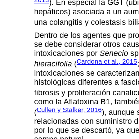
). En especial la GGT (ub
hepáticos) asociada a un aume
una colangitis y colestasis bili
Dentro de los agentes que pro
se debe considerar otros caus
intoxicaciones por
Senecio
sp
Cardona et al., 2015
hieracifolia
(
intoxicaciones se caracteriza
histológicas diferentes a fasc
fibrosis y proliferación canalic
como la Aflatoxina B1, tambié
Cullen y Stalker, 2016
(
), aunque 
relacionadas con suministro 
por lo que se descartó, ya qu