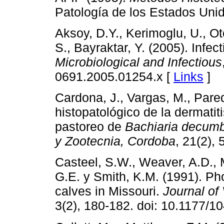
Patología de los Estados Uni
Aksoy, D.Y., Kerimoglu, U., Oto
S., Bayraktar, Y. (2005). Infec
Microbiological and Infectious
0691.2005.01254.x [
Links
]
Cardona, J., Vargas, M., Pared
histopatológico de la dermatit
pastoreo de
Bachiaria decum
y Zootecnia, Cordoba
, 21(2),
Casteel, S.W., Weaver, A.D., M
G.E. y Smith, K.M. (1991). Ph
calves in Missouri.
Journal of 
3(2), 180-182. doi: 10.1177