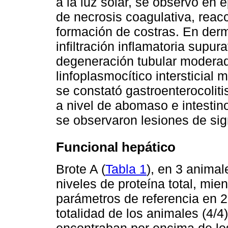
a la luz solar, se observó en 
de necrosis coagulativa, reacc
formación de costras. En der
infiltración inflamatoria supura
degeneración tubular moderada
linfoplasmocítico intersticial m
se constató gastroenterocoli
a nivel de abomaso e intesti
se observaron lesiones de sign
Funcional hepático
Brote A (
Tabla 1
), en 3 animal
niveles de proteína total, mie
parámetros de referencia en 2 
totalidad de los animales (4/
encontraban por encima de los