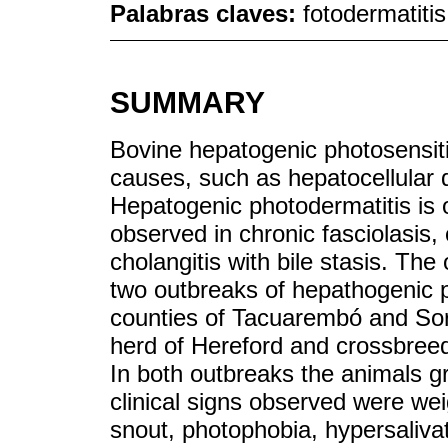
Palabras claves:
fotodermatitis
SUMMARY
Bovine hepatogenic photosensit
causes, such as hepatocellular
Hepatogenic photodermatitis is o
observed in chronic fasciolasis,
cholangitis with bile stasis. The
two outbreaks of hepathogenic ph
counties of Tacuarembó and Sor
herd of Hereford and crossbreed
In both outbreaks the animals g
clinical signs observed were wei
snout, photophobia, hypersalivat