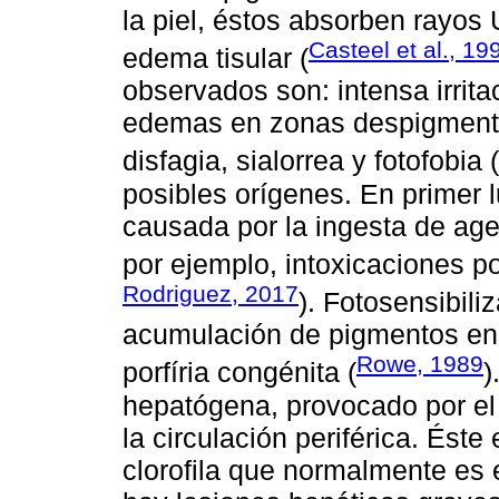
la piel, éstos absorben rayos
Casteel et al., 19
edema tisular (
observados son: intensa irritac
edemas en zonas despigmentad
disfagia, sialorrea y fotofobia (
posibles orígenes. En primer l
causada por la ingesta de ag
por ejemplo, intoxicaciones p
Rodriguez, 2017
). Fotosensibil
acumulación de pigmentos en
Rowe, 1989
porfíria congénita (
)
hepatógena, provocado por el 
la circulación periférica. Éste
clorofila que normalmente es 