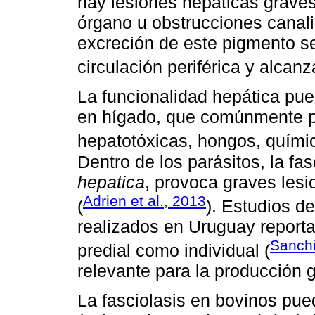
hay lesiones hepáticas graves
órgano u obstrucciones canalic
excreción de este pigmento se
circulación periférica y alcanz
La funcionalidad hepática pue
en hígado, que comúnmente p
hepatotóxicas, hongos, químic
Dentro de los parásitos, la fa
hepatica
, provoca graves lesi
Adrien et al., 2013
(
). Estudios d
realizados en Uruguay reportan
Sanchi
predial como individual (
relevante para la producción 
La fasciolasis en bovinos pue