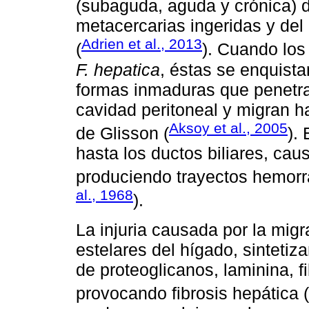
(subaguda, aguda y crónica) 
metacercarias ingeridas y del
Adrien et al., 2013
(
). Cuando los
F. hepatica
, éstas se enquist
formas inmaduras que penetran
cavidad peritoneal y migran h
Aksoy et al., 2005
de Glisson (
).
hasta los ductos biliares, cau
produciendo trayectos hemorrá
al., 1968
).
La injuria causada por la migr
estelares del hígado, sintetiza
de proteoglicanos, laminina, f
provocando fibrosis hepática (