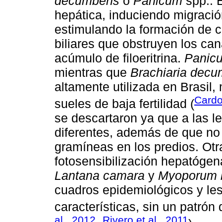
decumbens
o
Panicum
spp.. 
hepática, induciendo migrac
estimulando la formación de cr
biliares que obstruyen los can
acúmulo de filoeritrina.
Panic
mientras que
Brachiaria dec
altamente utilizada en Brasil,
Cardo
sueles de baja fertilidad (
se descartaron ya que a las l
diferentes, además de que no 
gramíneas en los predios. Ot
fotosensibilización hepatóge
Lantana camara
y
Myoporum 
cuadros epidemiológicos y les
características, sin un patrón 
al., 2012
Rivero et al., 2011