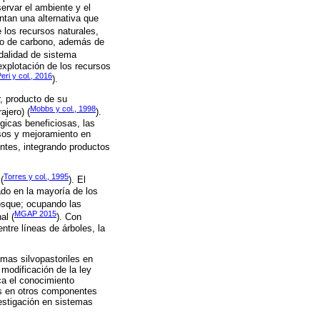
servar el ambiente y el
ntan una alternativa que
e los recursos naturales,
tro de carbono, además de
odalidad de sistema
explotación de los recursos
eri y col., 2016
).
r, producto de su
Mobbs y col., 1998
ajero) (
).
gicas beneficiosas, las
rsos y mejoramiento en
entes, integrando productos
Torres y col., 1995
(
). El
do en la mayoría de los
osque; ocupando las
MGAP 2015
al (
). Con
ntre líneas de árboles, la
temas silvopastoriles en
modificación de la ley
aca el conocimiento
as en otros componentes
vestigación en sistemas