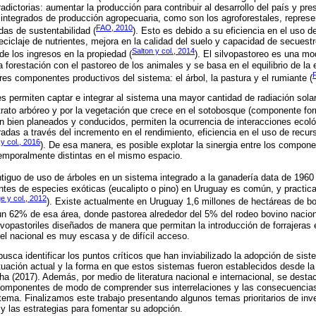
dictorias: aumentar la producción para contribuir al desarrollo del país y pre
ntegrados de producción agropecuaria, como son los agroforestales, represe
FAO, 2010
as de sustentabilidad (
). Esto es debido a su eficiencia en el uso d
ciclaje de nutrientes, mejora en la calidad del suelo y capacidad de secues
Salton y col., 2014
 de los ingresos en la propiedad (
). El silvopastoreo es una m
 forestación con el pastoreo de los animales y se basa en el equilibrio de la 
P
tres componentes productivos del sistema: el árbol, la pastura y el rumiante (
es permiten captar e integrar al sistema una mayor cantidad de radiación sola
rato arbóreo y por la vegetación que crece en el sotobosque (componente forr
bien planeados y conducidos, permiten la ocurrencia de interacciones ecoló
das a través del incremento en el rendimiento, eficiencia en el uso de recu
 y col., 2016
). De esa manera, es posible explotar la sinergia entre los compon
mporalmente distintas en el mismo espacio.
ntiguo de uso de árboles en un sistema integrado a la ganadería data de 1960 
tes de especies exóticas (eucalipto o pino) en Uruguay es común, y practica
 y col., 2012
). Existe actualmente en Uruguay 1,6 millones de hectáreas de b
n 62% de esa área, donde pastorea alrededor del 5% del rodeo bovino nacion
vopastoriles diseñados de manera que permitan la introducción de forrajeras e
el nacional es muy escasa y de difícil acceso.
 busca identificar los puntos críticos que han inviabilizado la adopción de sis
tuación actual y la forma en que estos sistemas fueron establecidos desde la 
cha (2017). Además, por medio de literatura nacional e internacional, se dest
 componentes de modo de comprender sus interrelaciones y las consecuenci
istema. Finalizamos este trabajo presentando algunos temas prioritarios de in
 y las estrategias para fomentar su adopción.