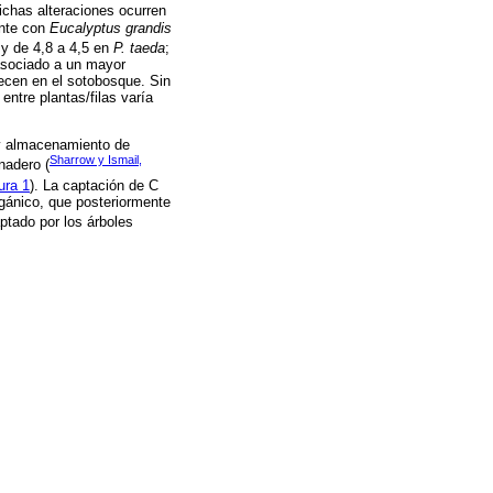
dichas alteraciones ocurren
ente con
Eucalyptus grandis
y de 4,8 a 4,5 en
P. taeda
;
asociado a un mayor
recen en el sotobosque. Sin
ntre plantas/filas varía
 y almacenamiento de
Sharrow y Ismail,
nadero (
ura 1
). La captación de C
gánico, que posteriormente
ptado por los árboles