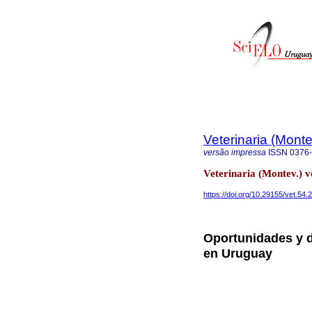
Veterinaria (Mont
versão impressa
ISSN
0376
Veterinaria (Montev.) 
https://doi.org/10.29155/vet.54.
Oportunidades y d
en Uruguay