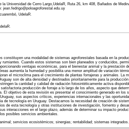
e la Universidad de Cerro Largo,UdelaR, Ruta 26, km 408, Bañados de Medina
: jean.fedrigo@poloagroforestal.edu.uy
Tacuarembó, UdelaR.
delaR.
es constituyen una modalidad de sistemas agroforestales basada en la produc
s y rumiantes. Cuando estos sistemas son bien planeados y conducidos, permit
porcionando ventajas económicas, para el bienestar animal y la prestación d
óreas aumenta la humedad y posibilita una menor amplitud de variación térmic
oran el microclima para el crecimiento de plantas forrajeras y animales. La m
ruguay son de alta densidad y destinados prioritariamente para la producció
stringen la cantidad y calidad de radiación fotosintéticamente activa disponi
satisfactoria producción de forraje a lo largo de los años, aspecto que determ
a. El objetivo de esta revisión es presentar el conocimiento generado en los s
Uruguay, sus aspectos críticos, experiencias internacionales y las oportunida
ncia de tecnología en Uruguay. Destacamos la necesidad de creación de sist
ios de esta tecnología y otras instituciones de investigación, fomento y desarr
sus interacciones en el largo plazo, además de determinar su impacto produc
os posibles servicios ambientales.
animal; servicios ecosistémicos; sinergias; rentabilidad; sistemas integrados.