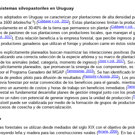
 sistemas silvopastoriles en Uruguay
es adoptados en Uruguay se caracterizan por plantaciones de alta densidad p
-1
Cubbage y col., 2012
 a 1600 árboles/ha
) (
). Estas plantaciones limitan la produ
Cubbage y col.,
 solamente en el 30-40% de la tierra que permanece sin plantar (
tos de pastoreo de sus plantaciones con productores locales, que manejan el
ol., 2017
). Esta relación beneficia a la empresa forestal, que percibe ingresos 
s productores ganaderos que utilizan el forraje y producen carne en éstos sist
es explícitamente planeados buscan maximizar las interacciones positivas (fac
ealizando una correcta selección de la especie arbórea y su marco de plantaci
Jose y col., 2017
de los animales (edad, categoría, momento de ingreso) (
). Sin
explícitamente planeados, que promuevan la sinergia de sus componentes, es 
Tamosiunas, 2015
 por el Programa Ganadero del MGAP (
). Se han identificado li
Pastorini y Acosta, 2011
ta de predios piloto para difusión de resultados (
). Los pr
previa forestan por estar convencidos de los beneficios para el ganado, mientr
Tamo
como un aumento de costos y horas de trabajo sin beneficios inmediatos (
estal es fundamental desarrollar planes de gestión integral junto con los pro
T
omo un rubro con potencial de generar ingresos para la unidad de producción (
pastoril puede ser viabilizada por medio de la formación de grupos de producto
rocesos de cosecha y de comercialización.
o
es forestales se utilizan desde mediados del siglo XIX con el objetivo de pro
Arrarte, 2000
veyendo leña y madera para las construcciones rurales (
). En las 