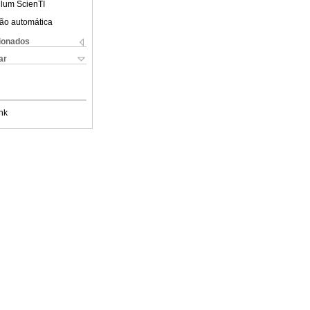
ulum ScienTI
ão automática
cionados
ar
nk