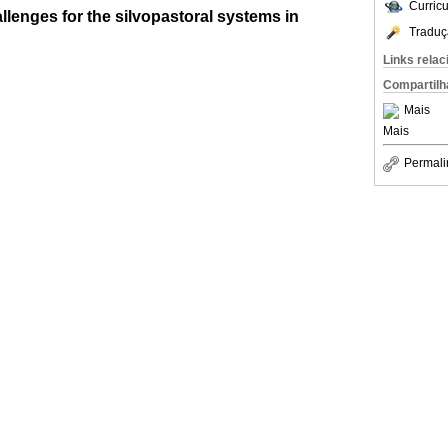
Curric
llenges for the silvopastoral systems in
Traduç
Links rela
Compartilh
Mais
Mais
Permali