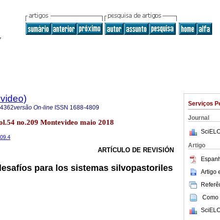
evideo)
Serviços P
-4362
versão On-line
ISSN
1688-4809
Journal
vol.54 no.209 Montevideo maio 2018
SciELO
209.4
Artigo
ARTÍCULO DE REVISIÓN
Espanh
esafíos para los sistemas silvopastoriles
Artigo
Referên
Como c
SciELO