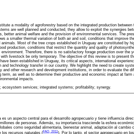
titute a modality of agroforestry based on the integrated production between 
tems are well planned and conducted, they allow to exploit the synergies be
s, better animal welfare and the provision of environmental services. The pre
ws a smaller thermal variation of both air and soil, conditions that improve th
 animals. Most of the tree crops established in Uruguay are constituted by hi
ood production, conditions that restrict the quantity and quality of photosynthe
y environment. Therefore, there is no satisfactory forage production over the 
 with livestock be only temporary. The objective of this review is to present 
have been established in Uruguay, its critical aspects, international experien
 and technology transfer in our country. We highlight the need to create syst
gy and other research and development institutions, in order to evaluate the 
ong term, as well as to determine their productive and economic impact at farm
vironmental impacts.
; ecosystem services; integrated systems; profitability; synergy.
a es un aspecto central para el desarrollo agropecuario y tiene influencia direc
millones de personas. Además, su importancia trasciende la esfera económic
lobales como seguridad alimentaria, bienestar animal, adaptación al cambio c
FAO, 2011
 los recursos naturales (
). Por lo tanto, el sector agropecuario en lo