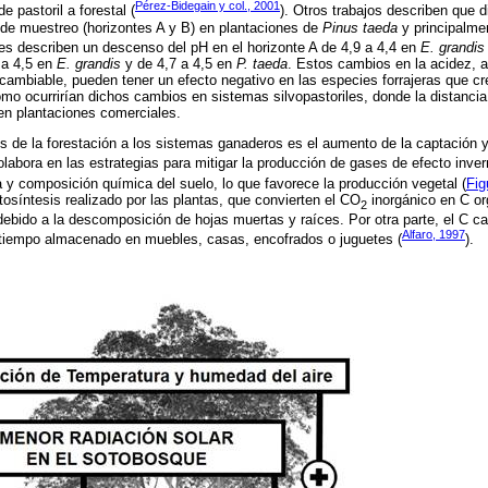
Pérez-Bidegain y col., 2001
e pastoril a forestal (
). Otros trabajos describen que 
 de muestreo (horizontes A y B) en plantaciones de
Pinus taeda
y principalm
res describen un descenso del pH en el horizonte A de 4,9 a 4,4 en
E. grandis
 a 4,5 en
E. grandis
y de 4,7 a 4,5 en
P. taeda
. Estos cambios en la acidez, 
rcambiable, pueden tener un efecto negativo en las especies forrajeras que c
 ocurrirían dichos cambios en sistemas silvopastoriles, donde la distancia e
en plantaciones comerciales.
s de la forestación a los sistemas ganaderos es el aumento de la captación
olabora en las estrategias para mitigar la producción de gases de efecto inver
ra y composición química del suelo, lo que favorece la producción vegetal (
Fig
tosíntesis realizado por las plantas, que convierten el CO
inorgánico en C or
2
debido a la descomposición de hojas muertas y raíces. Por otra parte, el C ca
Alfaro, 1997
 tiempo almacenado en muebles, casas, encofrados o juguetes (
).