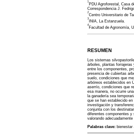
1
PDU Agroforestal, Casa d
Correspondencia J. Fedrigo
2
Centro Universitario de 
3
INIA, La Estanzuela.
4
Facultad de Agronomía, U
RESUMEN
Los sistemas silvopastoril
árboles, plantas forrajera
entre los componentes, pro
presencia de cubiertas arb
suelo, condiciones que mej
arbóreos establecidos en U
aserrío, condiciones que re
esa manera, no ocurre una 
la ganadería sea temporari
que se han establecido en 
investigación y transfere
conjunta con los destinatar
diferentes componentes y 
valorando adecuadamente l
Palabras clave:
bienestar 