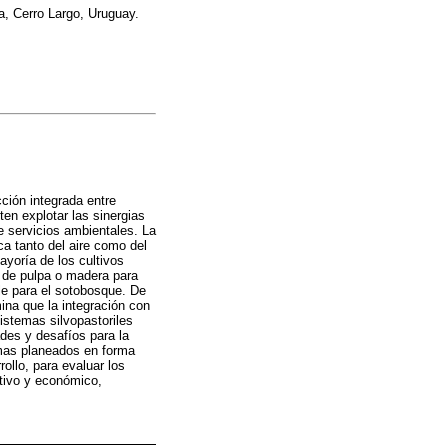
, Cerro Largo, Uruguay.
ción integrada entre
en explotar las sinergias
e servicios ambientales. La
a tanto del aire como del
ayoría de los cultivos
n de pulpa o madera para
ble para el sotobosque. De
ina que la integración con
istemas silvopastoriles
des y desafíos para la
emas planeados en forma
ollo, para evaluar los
tivo y económico,