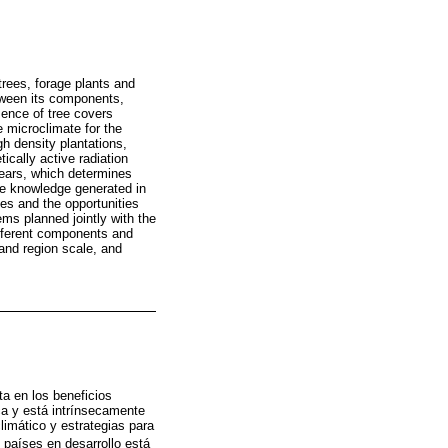
trees, forage plants and
tween its components,
sence of tree covers
e microclimate for the
gh density plantations,
tically active radiation
years, which determines
the knowledge generated in
ces and the opportunities
ems planned jointly with the
different components and
 and region scale, and
ta en los beneficios
a y está intrínsecamente
limático y estrategias para
s países en desarrollo está