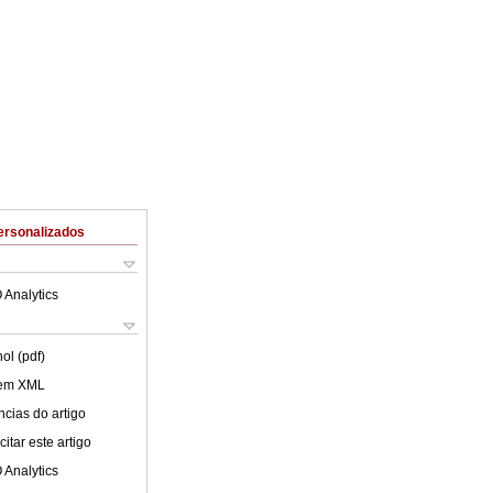
ersonalizados
 Analytics
ol (pdf)
 em XML
cias do artigo
itar este artigo
 Analytics