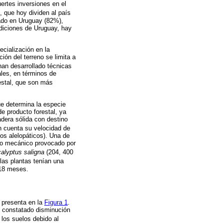
uertes inversiones en el
), que hoy dividen al país
ado en Uruguay (82%),
diciones de Uruguay, hay
ecialización en la
ión del terreno se limita a
han desarrollado técnicas
ales, en términos de
restal, que son más
ue determina la especie
de producto forestal, ya
dera sólida con destino
en cuenta su velocidad de
tos alelopáticos). Una de
año mecánico provocado por
alyptus saligna
(204, 400
las plantas tenían una
s 18 meses.
 presenta en la
Figura 1
.
 constatado disminución
los suelos debido al