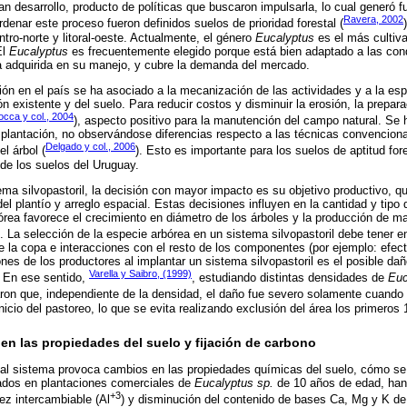
an desarrollo, producto de políticas que buscaron impulsarla, lo cual generó f
Ravera, 2002
rdenar este proceso fueron definidos suelos de prioridad forestal (
ntro-norte y litoral-oeste. Actualmente, el género
Eucalyptus
es el más cultiv
El
Eucalyptus
es frecuentemente elegido porque está bien adaptado a las con
a adquirida en su manejo, y cubre la demanda del mercado.
ción en el país se ha asociado a la mecanización de las actividades y a la esp
n existente y del suelo. Para reducir costos y disminuir la erosión, la preparac
occa y col., 2004
), aspecto positivo para la manutención del campo natural. Se 
a plantación, no observándose diferencias respecto a las técnicas convencion
Delgado y col., 2006
l árbol (
). Esto es importante para los suelos de aptitud fo
de los suelos del Uruguay.
ma silvopastoril, la decisión con mayor impacto es su objetivo productivo, q
el plantío y arreglo espacial. Estas decisiones influyen en la cantidad y tipo 
rea favorece el crecimiento en diámetro de los árboles y la producción de ma
). La selección de la especie arbórea en un sistema silvopastoril debe tener 
de la copa e interacciones con el resto de los componentes (por ejemplo: efec
ones de los productores al implantar un sistema silvopastoril es el posible d
Varella y Saibro, (1999)
. En ese sentido,
, estudiando distintas densidades de
Euc
caron que, independiente de la densidad, el daño fue severo solamente cuando 
 inicio del pastoreo, lo que se evita realizando exclusión del área los primero
 en las propiedades del suelo y fijación de carbono
s al sistema provoca cambios en las propiedades químicas del suelo, cómo se
zados en plantaciones comerciales de
Eucalyptus sp.
de 10 años de edad, han
+3
ez intercambiable (Al
) y disminución del contenido de bases Ca, Mg y K de 