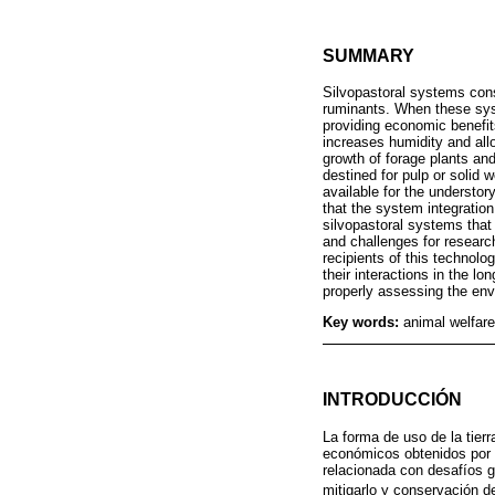
SUMMARY
Silvopastoral systems cons
ruminants. When these sys
providing economic benefit
increases humidity and allo
growth of forage plants and
destined for pulp or solid w
available for the understor
that the system integration
silvopastoral systems that 
and challenges for research
recipients of this technolo
their interactions in the l
properly assessing the en
Key words:
animal welfare
INTRODUCCIÓN
La forma de uso de la tierr
económicos obtenidos por 
relacionada con desafíos g
mitigarlo y conservación de