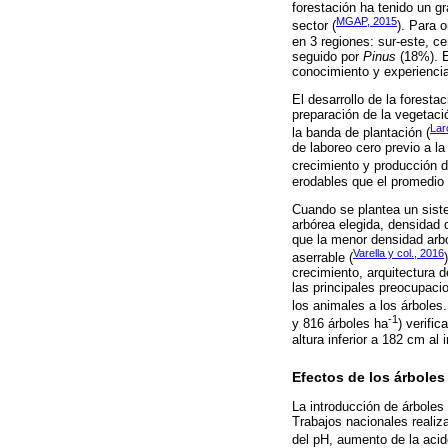
forestación ha tenido un gr
MGAP, 2015
sector (
). Para o
en 3 regiones: sur-este, ce
seguido por
Pinus
(18%). 
conocimiento y experienci
El desarrollo de la foresta
preparación de la vegetació
Lar
la banda de plantación (
de laboreo cero previo a l
crecimiento y producción de
erodables que el promedio 
Cuando se plantea un siste
arbórea elegida, densidad d
que la menor densidad arbó
Varella y col., 2016
aserrable (
crecimiento, arquitectura 
las principales preocupaci
los animales a los árboles
-1
y 816 árboles ha
) verifi
altura inferior a 182 cm al
Efectos de los árboles
La introducción de árbole
Trabajos nacionales reali
del pH, aumento de la acid