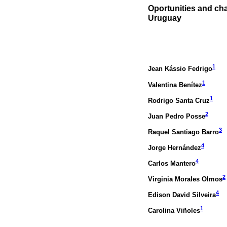
Oportunities and cha
Uruguay
1
Jean Kássio Fedrigo
1
Valentina Benítez
1
Rodrigo Santa Cruz
2
Juan Pedro Posse
3
Raquel Santiago Barro
4
Jorge Hernández
4
Carlos Mantero
2
Virginia Morales Olmos
4
Edison David Silveira
1
Carolina Viñoles