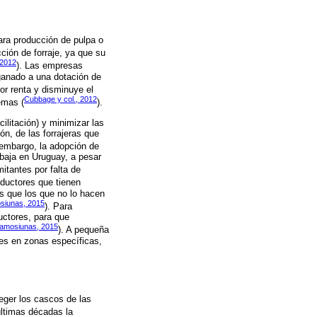
ara producción de pulpa o
cción de forraje, ya que su
 2012
). Las empresas
 ganado a una dotación de
por renta y disminuye el
Cubbage y col., 2012
emas (
).
ilitación) y minimizar las
ón, de las forrajeras que
 embargo, la adopción de
baja en Uruguay, a pesar
mitantes por falta de
oductores que tienen
as que los que no lo hacen
siunas, 2015
). Para
ductores, para que
amosiunas, 2015
). A pequeña
res en zonas específicas,
teger los cascos de las
últimas décadas la