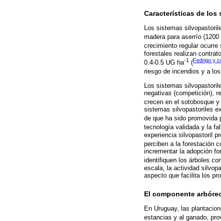
Características de los
Los sistemas silvopastoril
madera para aserrío (1200
crecimiento regular ocurre
forestales realizan contra
-1
Fedrigo y c
0.4-0.5 UG ha
(
riesgo de incendios y a lo
Los sistemas silvopastoril
negativas (competición), r
crecen en el sotobosque y 
sistemas silvopastoriles 
de que ha sido promovida
tecnología validada y la fal
experiencia silvopastoril 
perciben a la forestación 
incrementar la adopción for
identifiquen los árboles c
escala, la actividad silvo
aspecto que facilita los p
El componente arbóre
En Uruguay, las plantacion
estancias y al ganado, pro