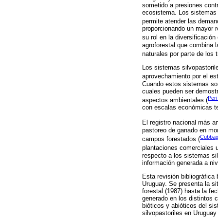
sometido a presiones contra
ecosistema. Los sistemas i
permite atender las demand
proporcionando un mayor re
su rol en la diversificación
agroforestal que combina la
naturales por parte de los 
Los sistemas silvopastoril
aprovechamiento por el est
Cuando estos sistemas son 
cuales pueden ser demostra
Peri
aspectos ambientales (
con escalas económicas te
El registro nacional más a
pastoreo de ganado en mon
Cubbage
campos forestados (
plantaciones comerciales u
respecto a los sistemas sil
información generada a niv
Esta revisión bibliográfica
Uruguay. Se presenta la si
forestal (1987) hasta la fe
generado en los distintos
bióticos y abióticos del s
silvopastoriles en Uruguay