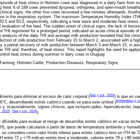
episode of heat stress in Holstein cows was diagnosed in a dairy farm from s
g feed, 6 of 189 cows presented dyspnea, orthopnea, and open-mouth breathi
clinical signs, the other five cows recovered a few minutes afterwards. Anothe
ions in the respiratory system. The maximum Temperature Humidity Index (THI
3.5 and 83.0, respectively, indicating a heat wave and moderate heat stress.
 evaluation of the feed. The sudden onset of clinical signs, the lack of lesions 
 THI registered for a prolonged period, indicated an acute clinical episode of 
 analysis of the daily THI and average milk production revealed that the clin
uction of milk production from February 15 to March 2, associated with a high
by a partial recovery of milk production between March 3 and March 15, in ass
e THI and, therefore, of heat stress. This report highlights the need for apply
control heat stress during summer in dairy cows in Uruguay.
 Farming; Holstein Cattle; Production Diseases; Respiratory Signs.
Das y col., 2016
imento para eliminar el exceso de calor corporal (
) lo que en v
Armendano y co
6°C, desarrollando estrés calórico cuando se pasa este umbral (
s y, ocasionalmente, signos clínicos, que incluyen jadeo, hipersalivación, taq
, 2015
Das y col., 2016
;
).
 difundido para evaluar el riesgo de desarrollar estrés calórico en vacas leche
), que puede calcularse a partir de datos de temperatura ambiente y humedad
, se considera como valor límite inferior para estrés calórico leve un ITH de 
ITH entre 72 y <79 indican estrés leve a moderado, valores entre 79 y <90 ind