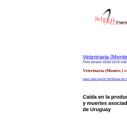
Veterinaria (Mont
Print version
ISSN
0376-436
Veterinaria (Montev.) 
https://doi.org/10.29155/vet.54.
Caída en la produ
y muertes asociad
de Uruguay