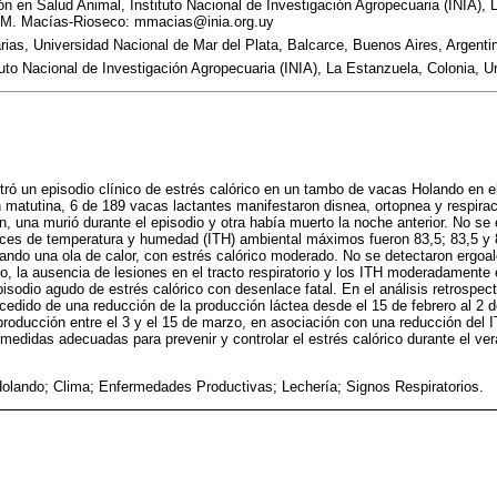
ón en Salud Animal, Instituto Nacional de Investigación Agropecuaria (INIA), 
 M. Macías-Rioseco: mmacias@inia.org.uy
rias, Universidad Nacional de Mar del Plata, Balcarce, Buenos Aires, Argenti
tuto Nacional de Investigación Agropecuaria (INIA), La Estanzuela, Colonia, U
ró un episodio clínico de estrés calórico en un tambo de vacas Holando en e
ón matutina, 6 de 189 vacas lactantes manifestaron disnea, ortopnea y respirac
, una murió durante el episodio y otra había muerto la noche anterior. No se 
ndices de temperatura y humedad (ITH) ambiental máximos fueron 83,5; 83,5 y 
cando una ola de calor, con estrés calórico moderado. No se detectaron ergoal
, la ausencia de lesiones en el tracto respiratorio y los ITH moderadamente
isodio agudo de estrés calórico con desenlace fatal. En el análisis retrospec
ecedido de una reducción de la producción láctea desde el 15 de febrero al 2
 producción entre el 3 y el 15 de marzo, en asociación con una reducción del 
edidas adecuadas para prevenir y controlar el estrés calórico durante el v
olando; Clima; Enfermedades Productivas; Lechería; Signos Respiratorios.