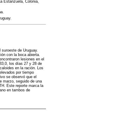
La Estanzuela, Colonia,
na.
ruguay.
l suroeste de Uruguay.
ión con la boca abierta.
encontraron lesiones en el
83,0, los días 27 y 28 de
caloides en la ración. Los
 elevados por tiempo
tivo se observó que el
 de marzo, seguido de una
ITH. Este reporte marca la
erano en tambos de