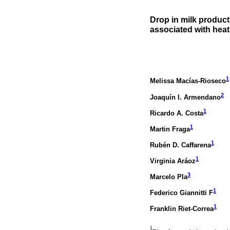
Drop in milk product
associated with heat 
1
Melissa Macías-Rioseco
2
Joaquín I. Armendano
1
Ricardo A. Costa
1
Martin Fraga
1
Rubén D. Caffarena
1
Virginia Aráoz
3
Marcelo Pla
1
Federico Giannitti F
1
Franklin Riet-Correa
1