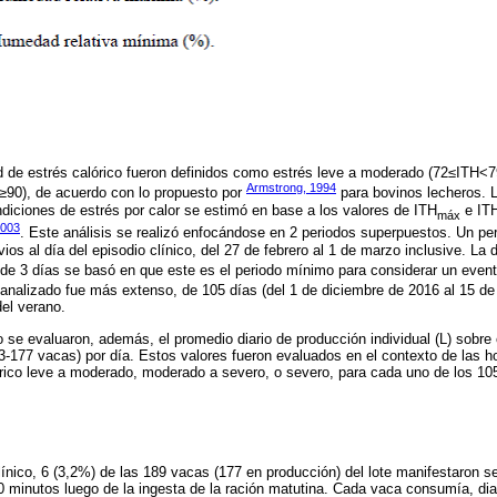
d de estrés calórico fueron definidos como estrés leve a moderado (72≤ITH<
Armstrong, 1994
≥90), de acuerdo con lo propuesto por
para bovinos lecheros. 
ndiciones de estrés por calor se estimó en base a los valores de ITH
e IT
máx
003
. Este análisis se realizó enfocándose en 2 periodos superpuestos. Un per
ios al día del episodio clínico, del 27 de febrero al 1 de marzo inclusive. La 
de 3 días se basó en que este es el periodo mínimo para considerar un evento
o analizado fue más extenso, de 105 días (del 1 de diciembre de 2016 al 15 d
el verano.
o se evaluaron, además, el promedio diario de producción individual (L) sobre
-177 vacas) por día. Estos valores fueron evaluados en el contexto de las ho
rico leve a moderado, moderado a severo, o severo, para cada uno de los 105
ínico, 6 (3,2%) de las 189 vacas (177 en producción) del lote manifestaron s
minutos luego de la ingesta de la ración matutina. Cada vaca consumía, dia