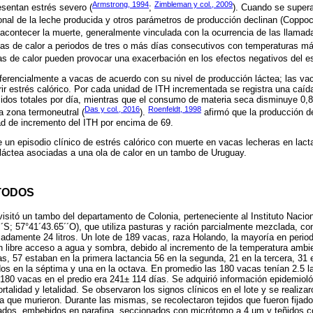
Armstrong, 1994
Zimbleman y col., 2009
esentan estrés severo (
;
). Cuando se supera
onal de la leche producida y otros parámetros de producción declinan (Coppo
ontecer la muerte, generalmente vinculada con la ocurrencia de las llamadas
olas de calor a periodos de tres o más días consecutivos con temperaturas 
las de calor pueden provocar una exacerbación en los efectos negativos del es
diferencialmente a vacas de acuerdo con su nivel de producción láctea; las v
rir estrés calórico. Por cada unidad de ITH incrementada se registra una caíd
lidos totales por día, mientras que el consumo de materia seca disminuye 0,
Das y col., 2016
Roenfeldt, 1998
a zona termoneutral (
).
afirmó que la producción d
ad de incremento del ITH por encima de 69.
e un episodio clínico de estrés calórico con muerte en vacas lecheras en lact
láctea asociadas a una ola de calor en un tambo de Uruguay.
TODOS
isitó un tambo del departamento de Colonia, perteneciente al Instituto Nacion
´S; 57°41´43.65´´O), que utiliza pasturas y ración parcialmente mezclada, co
damente 24 litros. Un lote de 189 vacas, raza Holando, la mayoría en period
n libre acceso a agua y sombra, debido al incremento de la temperatura ambie
s, 57 estaban en la primera lactancia 56 en la segunda, 21 en la tercera, 31 
 dos en la séptima y una en la octava. En promedio las 180 vacas tenían 2.5 l
s 180 vacas en el predio era 241± 114 días. Se adquirió información epidemiol
rtalidad y letalidad. Se observaron los signos clínicos en el lote y se realiz
 que murieron. Durante las mismas, se recolectaron tejidos que fueron fija
tados, embebidos en parafina, seccionados con micrótomo a 4 µm y teñidos c