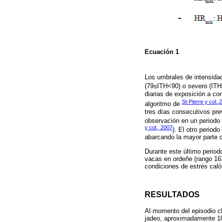
Ecuación 1
Los umbrales de intensida
(79≤ITH<90) o severo (ITH
diarias de exposición a co
St-Pierre y col.
,
2
algoritmo de
tres días consecutivos prev
observación en un periodo 
y col., 2007
). El otro period
abarcando la mayor parte d
Durante este último period
vacas en ordeñe (rango 163
condiciones de estrés caló
RESULTADOS
Al momento del episodio cl
jadeo, aproximadamente 10 