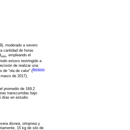
79), moderado a severo
La cantidad de horas
H
, empleando el
mín
iodo estuvo restringido a
decisión de realizar una
Beniston
 de “ola de calor” (
e marzo de 2017),
 el promedio de 169,2
ras transcurridas bajo
 días en estudio.
evera disnea, ortopnea y
riamente, 15 kg de silo de