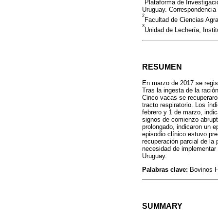
Plataforma de Investigaci
Uruguay. Correspondencia
2
Facultad de Ciencias Agra
3
Unidad de Lechería, Insti
RESUMEN
En marzo de 2017 se regist
Tras la ingesta de la raci
Cinco vacas se recuperaron
tracto respiratorio. Los í
febrero y 1 de marzo, indi
signos de comienzo abrupto
prolongado, indicaron un ep
episodio clínico estuvo pr
recuperación parcial de la
necesidad de implementar m
Uruguay.
Palabras clave:
Bovinos H
SUMMARY