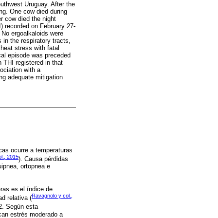
outhwest Uruguay. After the
ng. One cow died during
r cow died the night
) recorded on February 27-
 No ergoalkaloids were
in the respiratory tracts,
heat stress with fatal
ical episode was preceded
 THI registered in that
ociation with a
ing adequate mitigation
acas ocurre a temperaturas
l., 2015
). Causa pérdidas
uipnea, ortopnea e
ras es el índice de
Ravagnolo y col.,
 relativa (
72. Según esta
ican estrés moderado a