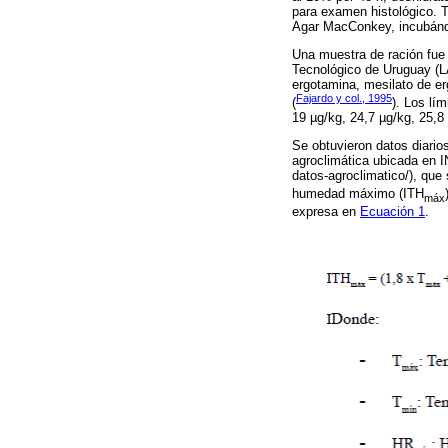
para examen histológico. 
Agar MacConkey, incubánd
Una muestra de ración fue
Tecnológico de Uruguay (LA
ergotamina, mesilato de erg
Fajardo y col., 1995
(
). Los lí
19 µg/kg, 24,7 µg/kg, 25,8
Se obtuvieron datos diari
agroclimática ubicada en I
datos-agroclimatico/), que
humedad máximo (ITH
máx
expresa en
Ecuación 1
.