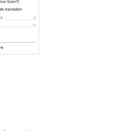
ulum ScienTI
ic translation
ks
nk