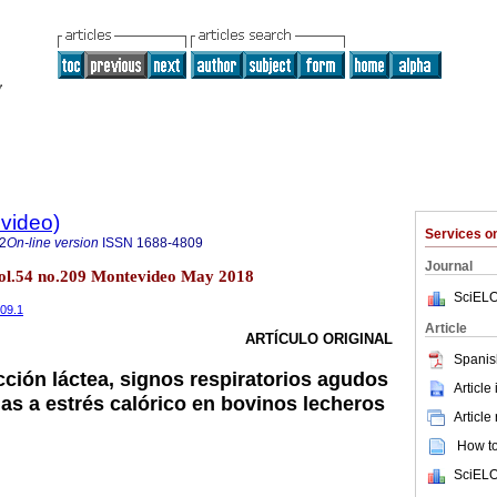
evideo)
Services 
2
On-line version
ISSN
1688-4809
Journal
vol.54 no.209 Montevideo May 2018
SciELO
209.1
Article
ARTÍCULO ORIGINAL
Spanis
cción láctea, signos respiratorios agudos
Article
as a estrés calórico en bovinos lecheros
Article
How to 
SciELO