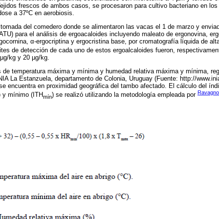
Tejidos frescos de ambos casos, se procesaron para cultivo bacteriano en lo
ose a 37ºC en aerobiosis.
 tomada del comedero donde se alimentaron las vacas el 1 de marzo y enviad
TU) para el análisis de ergoacaloides incluyendo maleato de ergonovina, ergo
ocornina, α-ergocriptina y ergocristina base, por cromatografía líquida de alt
mites de detección de cada uno de estos ergoalcaloides fueron, respectivamen
 µg/kg y 20 µg/kg.
os de temperatura máxima y mínima y humedad relativa máxima y mínima, regi
NIA La Estanzuela, departamento de Colonia, Uruguay (Fuente: http://www.in
 se encuentra en proximidad geográfica del tambo afectado. El cálculo del índ
Ravagnol
) y mínimo (ITH
) se realizó utilizando la metodología empleada por
mín