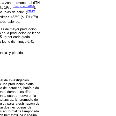
 la zona termoneutral (ITH
Das y col., 2016
ck, 1978;
).
Vitali y
 “olas de calor” (
máximas >32°C (o ITH >79)
trés calórico.
acas de mayor producción
a en la producción de leche
85 kg por cada grado
e leche disminuye 0,41
ancia, y pérdidas
al de Investigación
n una producción diaria
o de lactación, había sido
ntal durante los días
en la cuarta, nueve en la
actancias. El promedio de
ógica para la estimación de
aron dos necropsias de
dos en formalina tamponada
on hematoxilina y eosina