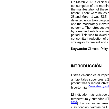
On March 2017, a clinical 
consumption of the mornin
the manifestation of these 
before. There were no les
28 and March 1 was 83.5, 8
detected upon toxicological
and the moderately elevated
outcome. The retrospective
by a marked subclinical red
period. This was followed 
concomitant reduction of th
strategies to prevent and 
Keywords:
Climate; Dairy
INTRODUCCIÓN
Estrés calórico es el imped
ambientales superiores a 2
productivas y reproductiva
Armendano y col.
hipertermia (
El indicador más práctico y
temperatura y humedad (ITH
2000
). En bovinos lecheros
clasificación, valores de 