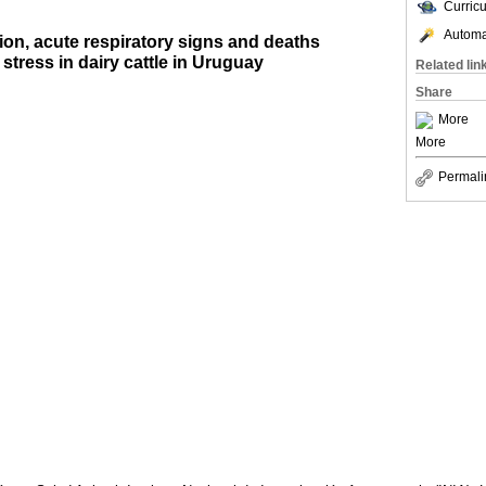
Curric
Automat
ion, acute respiratory signs and deaths
stress in dairy cattle in Uruguay
Related lin
Share
More
More
Permali