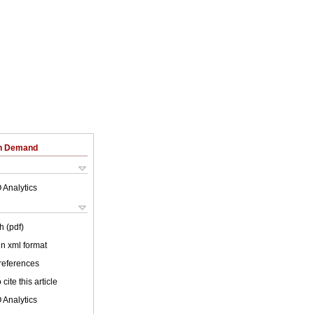
on Demand
 Analytics
h (pdf)
 in xml format
 references
cite this article
 Analytics