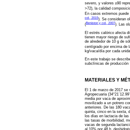
severo, y valores ≥90 repr
>72), la calidad composici
En casos extremos puede ac
col., 2015
). Se consideran 
Beniston y col., 2007
(
). Las o
El estrés calórico afecta 
tienen mayor riesgo de suf
de alrededor de 10 g de só
centígrado por encima de l
kg/vaca/día por cada unid
En este trabajo se describ
subclínicas de producción 
MATERIALES Y MÉ
El 1 de marzo de 2017 se v
Agropecuaria (34°21´12.99´
media por vaca de aproxima
movilizado a un potrero co
anteriores. De las 180 vaca
quinta, cinco en la sexta,
los días en lactacia de la
las tasas de morbilidad, mo
vacas de segunda lactancia
al 10% por 48 h, deshidra