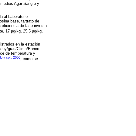
s medios Agar Sangre y
a al Laboratorio
sina base, tartrato de
a eficiencia de fase inversa
te, 17 µg/kg, 25,5 µg/kg,
strados en la estación
ia.uy/gras/Clima/Banco-
ice de temperatura y
o y col., 2000
, como se