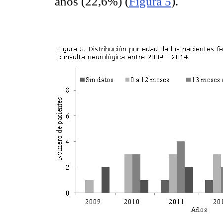
años (22,6%) (
Figura 5
).