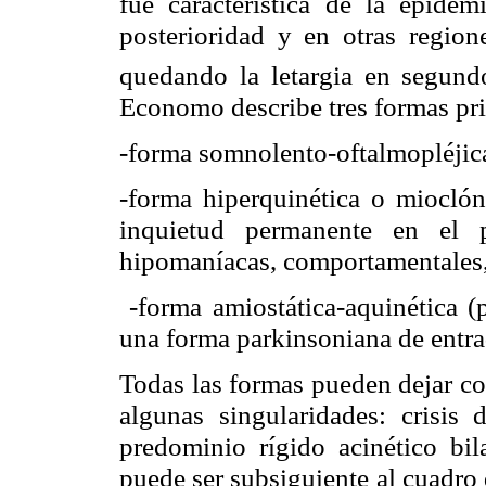
fue característica de la epid
posterioridad y en otras regione
quedando la
letargia
en segundo
Economo
describe tres formas pri
-forma
somnolento-oftalmopléjic
-forma
hiperquinética
o
mioclón
inquietud permanente en el p
hipomaníacas,
comportamentales
-forma
amiostática-aquinética
(p
una forma parkinsoniana de entr
Todas las formas pueden dejar c
algunas singularidades: crisis
d
predominio rígido
acinético
bila
puede ser subsiguiente al cuadro 