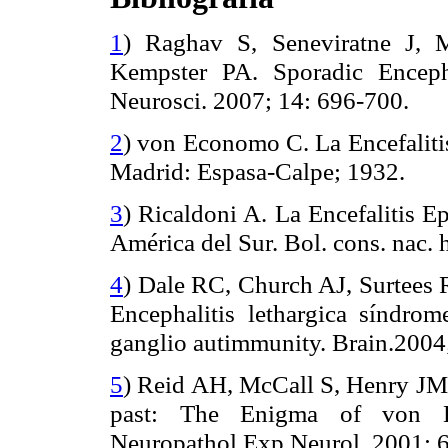
1
)
Raghav
S,
Seneviratne
J,
M
Kempster
PA. Sporadic Enceph
Neurosci
. 2007; 14: 696-700.
2
) von
Economo
C. La Encefaliti
Madrid: Espasa-Calpe; 1932.
3
)
Ricaldoni
A. La Encefalitis Ep
América del Sur. Bol.
cons
.
nac
.
4
) Dale RC, Church AJ, Surtees 
Encephalitis
lethargica
síndrom
ganglio
autimmunity
.
Brain.2004
5
) Reid AH, McCall S, Henry JM
past: The Enigma of von
Neuropathol
Exp Neurol. 2001; 6