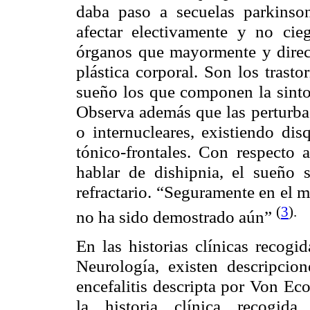
daba paso a secuelas parkinso
afectar electivamente y no cie
órganos que mayormente y direct
plástica corporal. Son los trast
sueño los que componen la sintom
Observa además que las perturb
o
internucleares
, existiendo dis
tónico-frontales. Con respecto 
hablar de
dishipnia
, el sueño 
refractario. “Seguramente en el 
(
3
).
no ha sido demostrado aún”
En las historias clínicas recogi
Neurología, existen descripcio
encefalitis descripta por Von
Ec
la historia clínica recogi