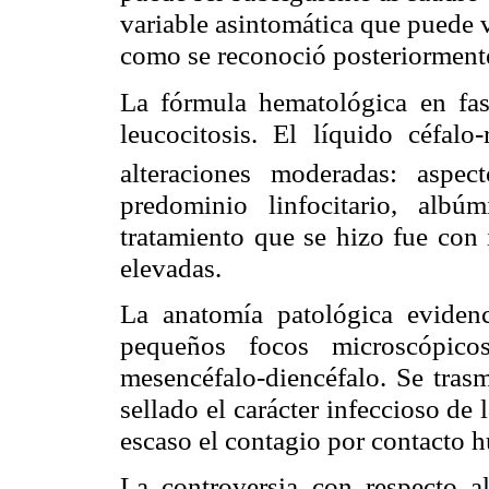
variable asintomática que puede v
como se reconoció posteriorment
La fórmula hematológica en fas
leucocitosis. El líquido céfal
alteraciones moderadas: aspec
predominio linfocitario, albú
tratamiento que se hizo fue con 
elevadas.
La anatomía patológica
eviden
pequeños focos microscópico
mesencéfalo-
diencéfalo
. Se tras
sellado el carácter infeccioso de
escaso el contagio por contacto h
La controversia con respecto al