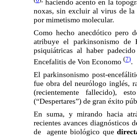
haciendo acento en la topogra
noxas, sin excluir al virus de l
por mimetismo molecular.
Como hecho anecdótico pero de
atribuye el parkinsonismo de H
psiquiátricas al haber padecid
(
7
)
Encefalitis de Von
Economo
.
El parkinsonismo post-
encefálit
fue obra del neurólogo inglés, 
(recientemente fallecido), e
(“Despertares”) de gran éxito púb
En suma, y mirando hacia atrá
recientes avances diagnósticos d
de
agente biológico que
direc