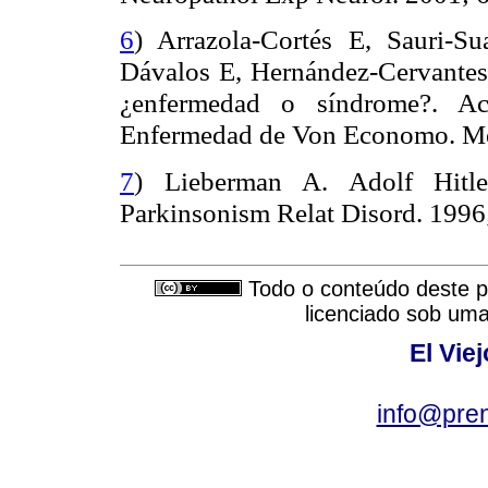
6
) Arrazola-Cortés E, Sauri-S
Dávalos E, Hernández-Cervantes J
¿enfermedad o síndrome?. Act
Enfermedad de Von
Economo
.
M
7
) Lieberman A. Adolf Hitler
Parkinsonism
Relat
Disord
. 1996
Todo o conteúdo deste pe
licenciado sob um
El Vie
info@pre