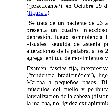
(¿practicante?), en Octubre 29 
(
figura 5
)
Se trata de un paciente de 23 a
presenta un cuadro infeccioso
depresión, luego somnolencia i
visuales, seguida de astenia
alteraciones de la palabra, a los 
agrega lentitud de movimientos 
Examen:
fascies
fija, inexpresiv
(“tendencia
bradicinética
”), lig
Marcha a pequeños pasos.
Bl
músculos del cuello y
peribuc
lateralización de la cabeza (
disto
la marcha, no rigidez
extrapirami