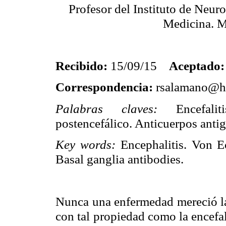
Profesor del Instituto de Neuro
Medicina. M
Recibido:
15/09/15
Aceptado:
Correspondencia:
rsalamano@h
Palabras claves:
Encefali
postencefálico
. Anticuerpos
anti
Key
words
:
Encephalitis
. Von
E
Basal
ganglia
antibodies
.
Nunca una enfermedad mereció l
con tal propiedad como la encefa