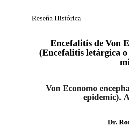
Reseña Histórica
Encefalitis de Von
E
(Encefalitis letárgica
mi
Von
Economo
encephal
epidemic
).
A
Dr. R