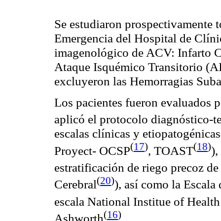
Se estudiaron prospectivamente t
Emergencia del Hospital de Clíni
imagenológico de ACV: Infarto C
Ataque Isquémico Transitorio (AI
excluyeron las Hemorragias Suba
Los pacientes fueron evaluados p
aplicó el protocolo diagnóstico-t
escalas clínicas y etiopatogénic
(
17
)
(
18
)
Proyect- OCSP
, TOAST
),
estratificación de riego precoz 
(
20
)
Cerebral
), así como la Escal
escala National Institue of Healt
(
16
)
Ashworth
.