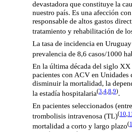
devastadora que constituye la ca
nuestro país. Es una afección co
responsable de altos gastos direct
tratamiento y rehabilitación de l
La tasa de incidencia en Uruguay
prevalencia de 8,6 casos/1000
ha
En la última década del siglo XX
pacientes con ACV en Unidades
disminuir la mortalidad, la depen
(
3
,
4
,
8
,
9
)
la estadía
hospitalaria
.
En pacientes seleccionados (entre
(
10
,
1
trombolisis intravenosa (TL
)
(
mortalidad a corto y largo plazo