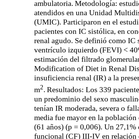
ambulatoria.
Metodología: estud
atendidos en una Unidad Multidis
(UMIC). Participaron en el estudi
pacientes con IC sistólica, en con
renal agudo. Se definió como IC s
ventrículo izquierdo (FEVI) < 4
estimación del filtrado
glomerula
Modification
of
Diet
in Renal
Di
insuficiencia renal (IR) a la pres
2
m
.
Resultados: Los 339 paciente
un predominio del sexo masculin
tenían IR moderada, severa o fall
media fue mayor en la población 
(61 años) (p = 0,006). Un 27,1% 
funcional (CF) III-IV en relación