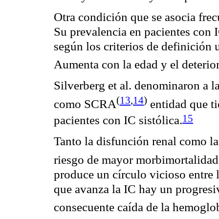
Otra condición que se asocia fre
Su
prevalencia
en pacientes con I
según los criterios de definición 
Aumenta con la edad y el deterio
Silverberg
et al.
denominaron
a l
(
13
,
14
)
como SCRA
entidad que t
15
pacientes con IC sistólica.
Tanto la disfunción renal como l
riesgo de mayor
morbimortalidad
produce un círculo vicioso entre 
que avanza la IC hay un progresiv
consecuente caída de la
hemoglo