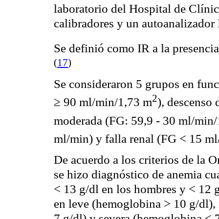
laboratorio del Hospital de Clínic
calibradores y un
autoanalizador
Se definió como IR a la presenci
(
17
)
Se consideraron 5 grupos en func
2
≥ 90
ml
/
min
/1,73 m
), descenso 
moderada (FG: 59,9 - 30
ml
/
min
/
ml
/
min
) y falla renal (FG < 15
ml
De acuerdo a los criterios de la
se hizo diagnóstico de anemia cu
< 13 g/
dl
en los hombres y < 12 g
en leve (hemoglobina > 10 g/
dl
),
7 g/
dl
) y severa (hemoglobina < 7