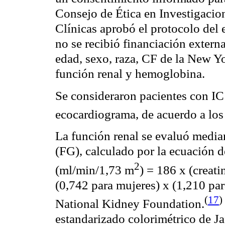
Consejo de Ética en Investigacio
Clínicas aprobó el protocolo del 
no se recibió financiación externa
edad, sexo, raza, CF de la
New
Y
función renal y hemoglobina.
Se consideraron pacientes con IC
ecocardiograma, de acuerdo a los
La función renal se evaluó median
(FG), calculado por la ecuació
2
(
ml
/
min
/1,73 m
) = 186 x (
creati
(0,742 para mujeres) x (1,210 par
(
17
)
National
Kidney
Foundation
.
estandarizado
colorimétrico
de
Ja