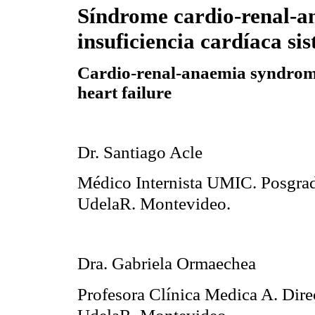
Síndrome
cardio
-renal-a
insuficiencia
cardíaca
sis
Cardio-renal-
anaemia
syndrome
heart failure
Dr. Santiago Acle
Médico Internista UMIC.
Posgra
UdelaR
. Montevideo.
Dra. Gabriela Ormaechea
Profesora Clínica
Medica
A. Dire
UdelaR
. Montevideo.