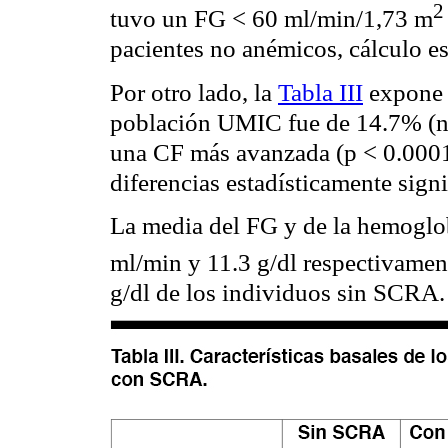
2
tuvo un FG < 60
ml
/
min
/1,73 m
pacientes no anémicos, cálculo es
Por otro lado, la
Tabla III
expone 
población UMIC fue de 14.7% (n =
una CF más avanzada (p < 0.0001
diferencias estadísticamente signi
La media del FG y de la hemoglo
ml
/
min
y 11.3 g/
dl
respectivament
g/
dl
de los individuos sin SCRA.