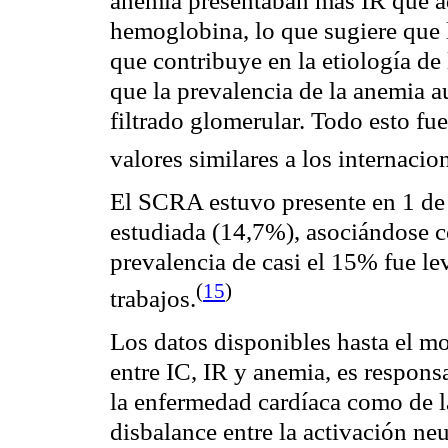
anemia presentaban más IR que a
hemoglobina, lo que sugiere que l
que contribuye en la etiología de
que la
prevalencia
de la anemia a
filtrado
glomerular
. Todo esto fue
valores similares a los internacio
El SCRA estuvo presente en 1 de 
estudiada (14,7%), asociándose 
prevalencia
de casi el 15% fue lev
(
15
)
trabajos
.
Los datos disponibles hasta el m
entre IC, IR y anemia, es respons
la enfermedad
cardíaca
como de la
disbalance
entre la activación
ne