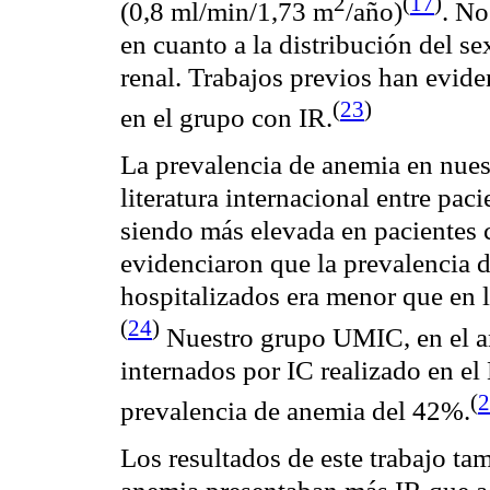
2
(
17
)
(0,8
ml
/
min
/1,73 m
/año)
. No
en cuanto a la distribución del s
renal. Trabajos previos han evi
(
23
)
en el grupo con IR
.
La
prevalencia
de anemia en nuestr
literatura internacional entre pa
siendo más elevada en pacientes
evidenciaron que la
prevalencia
d
hospitalizados era menor que en l
(
24
)
Nuestro grupo UMIC, en el añ
internados por IC realizado en el 
(
2
prevalencia
de anemia del 42%.
Los resultados de este trabajo ta