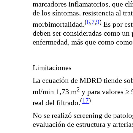
marcadores inflamatorios, que cl
de los síntomas, resistencia al tr
(
6
,
7
,
9
)
morbimortalidad
.
Es por est
deben ser consideradas como un p
enfermedad, más que como
comor
Limitaciones
La ecuación de MDRD tiende sobr
2
ml
/
min
1,73 m
y para valores ≥
(
17
)
real del filtrado
.
No se realizó
screening
de patolo
evaluación de estructura y arteria