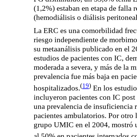
(1,2%) estaban en etapa de falla r
(hemodiálisis o diálisis peritoneal
La ERC es una
comorbilidad
frec
riesgo independiente de
morbimor
su
metaanálisis
publicado en el 2
estudios de pacientes con IC, dem
moderada a severa, y más de la m
prevalencia
fue más baja en pacie
(
19
)
hospitalizados
.
En los estudi
incluyeron pacientes con IC post
una
prevalencia
de insuficiencia 
pacientes ambulatorios. Por otro 
grupo UMIC en el 2004, mostró
al 50% en pacientes internados c