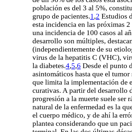
población es del 3 al 5%, constit
grupo de pacientes.
1
,
2
Estudios 
esta incidencia en las próximas 2
una incidencia de 100 casos al a
desarrollo son múltiples, destacan
(independientemente de su etiolog
virus de la hepatitis C (VHC), vi
la diabetes.
4
,
5
,
6
Desde el punto d
asintomáticos hasta que el tumor 
que limita la implementación de e
curativas. A partir del desarrollo
progresión a la muerte suele ser r
natural de la enfermedad es la qu
el cuerpo médico, y de ahí la er
plantea considerando que un pac
terminal. En las dos últimas déca