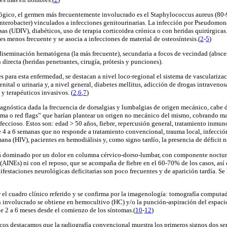
ológico, el germen más frecuentemente involucrado es el Staphylococcus aureus (80
 Enterobacter) vinculados a infecciones genitourinarias. La infección por Pseudomon
as (UDIV), diabéticos, uso de terapia corticoidea crónica o con heridas quirúrgicas
s menos frecuente y se asocia a infecciones de material de osteosíntesis
.(
2
-
5
)
 diseminación hematógena (la más frecuente), secundaria a focos de vecindad (absces
directa (heridas penetrantes, cirugía, prótesis y punciones).
para esta enfermedad, se destacan a nivel loco-regional el sistema de vascularizació
nital o urinaria y, a nivel general, diabetes mellitus, adicción de drogas intraven
 y terapéuticos invasivos
. (
2
,
6
,
7
)
iagnóstica dada la frecuencia de dorsalgias y lumbalgias de origen mecánico, cabe d
ma o red flags” que harían plantear un origen no mecánico del mismo, cobrando may
feccioso. Estos son: edad > 50 años, fiebre, repercusión general, tratamiento inmun
 4 a 6 semanas que no responde a tratamiento convencional, trauma local, infecció
na (HIV), pacientes en hemodiálisis y, como signo tardío, la presencia de déficit 
stá dominado por un dolor en columna cérvico-dorso-lumbar, con componente noctur
 (AINEs) ni con el reposo, que se acompaña de fiebre en el 60-70% de los casos, as
ifestaciones neurológicas deficitarias son poco frecuentes y de aparición tardía. S
r el cuadro clínico referido y se confirma por la imagenología: tomografía computa
involucrado se obtiene en hemocultivo (HC) y/o la punción-aspiración del espacio 
e 2 a 6 meses desde el comienzo de los síntomas
.(
10
-
12
)
os destacamos que la radiografía convencional muestra los primeros signos dos se