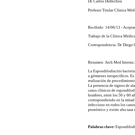
Dr. Carlos Dufrechou
Profesor Titular Clínica Méd
Recibido: 14/06/13 - Acepta
Trabajo de la Clínica Médica
Correspondencia. Dr. Diego 
Resumen: Arch Med Interna 
La Espondilodiscitis bacteri
a gérmenes inespecíficos. Es
realización de procedimient
La presencia de signos de al
casos clínicos de espondilodi
hombres, entre los 50 y 60 a
correspondiendo en la mitad 
infeccioso en todos los casos
pronóstico y existe alta tasa
Palabras clave:
Espondilodis