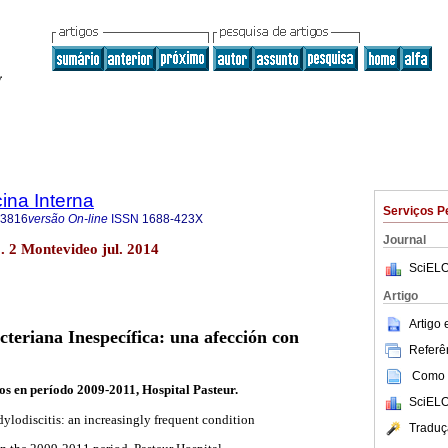
ina Interna
Serviços P
-3816
versão On-line
ISSN
1688-423X
Journal
. 2 Montevideo jul. 2014
SciELO
Artigo
Artigo
cteriana Inespecífica: una afección con
Referên
Como c
cos en período 2009-2011, Hospital Pasteur.
SciELO
ylodiscitis: an increasingly frequent condition
Traduç