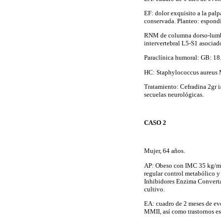
EF: dolor exquisito a la pal
conservada. Planteo: espondil
RNM de columna dorso-lumbo-
intervertebral L5-S1 asociad
Paraclínica humoral: GB: 1
HC: Staphylococcus aureus 
Tratamiento: Cefradina 2gr i
secuelas neurológicas.
CASO 2
Mujer, 64 años.
AP: Obeso con IMC 35 kg/m2.
regular control metabólico y
Inhibidores Enzima Convertas
cultivo.
EA: cuadro de 2 meses de evo
MMII, así como trastornos es