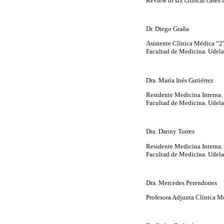
Review
of six clinical cases
Dr. Diego Graña
Asistente Clínica Médica “2
Facultad de Medicina. Udela
Dra. María Inés Gutiérrez
Residente Medicina Interna.
Facultad de Medicina. Udela
Dra. Danny Torres
Residente Medicina Interna.
Facultad de Medicina. Udela
Dra. Mercedes Perendones
Profesora Adjunta Clínica M