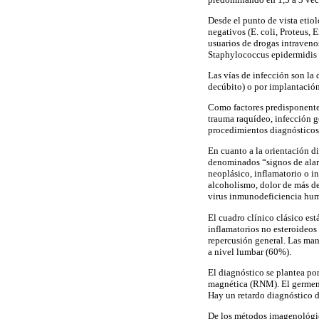
Desde el punto de vista eti
negativos (E. coli, Proteus,
usuarios de drogas intravenos
Staphylococcus epidermidis e
Las vías de infección son la
decúbito) o por implantación 
Como factores predisponentes 
trauma raquídeo, infección ge
procedimientos diagnósticos
En cuanto a la orientación d
denominados “signos de alar
neoplásico, inflamatorio o in
alcoholismo, dolor de más de
virus inmunodeficiencia huma
El cuadro clínico clásico e
inflamatorios no esteroideos
repercusión general. Las man
a nivel lumbar (60%).
El diagnóstico se plantea po
magnética (RNM). El germen 
Hay un retardo diagnóstico d
De los métodos imagenológic