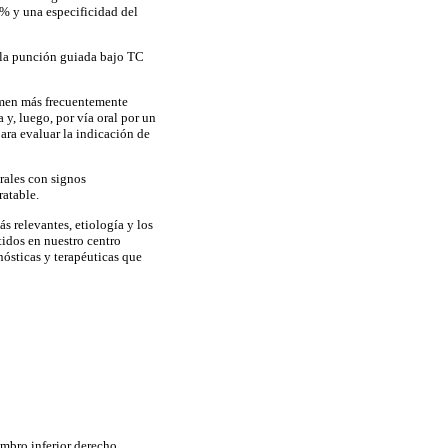
% y una especificidad del
e la punción guiada bajo TC
ermen más frecuentemente
y, luego, por vía oral por un
ara evaluar la indicación de
rales con signos
atable.
ás relevantes, etiología y los
tidos en nuestro centro
nósticas y terapéuticas que
mbro inferior derecho.