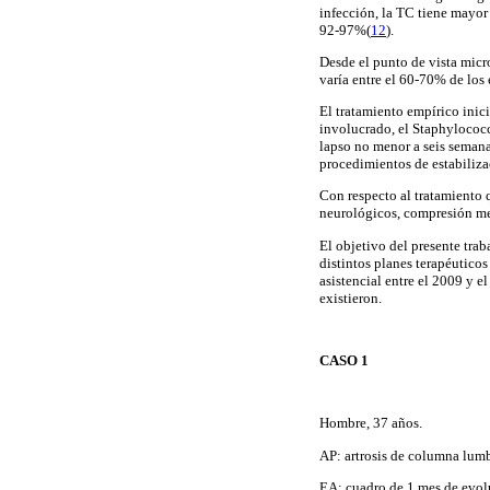
infección, la TC tiene mayor
92-97%(
12
).
Desde el punto de vista micr
varía entre el 60-70% de los 
El tratamiento empírico inic
involucrado, el Staphylococc
lapso no menor a seis semana
procedimientos de estabiliza
Con respecto al tratamiento 
neurológicos, compresión me
El objetivo del presente trab
distintos planes terapéuticos
asistencial entre el 2009 y e
existieron.
CASO 1
Hombre, 37 años.
AP: artrosis de columna lum
EA: cuadro de 1 mes de evolu