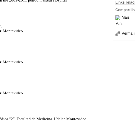
 in the 2009-2011 period. Pasteur Hospital
Links rela
Compartilh
Mais
Mais
”.
r. Montevideo.
Permali
r. Montevideo.
r. Montevideo.
édica “2”. Facultad de Medicina. Udelar. Montevideo.