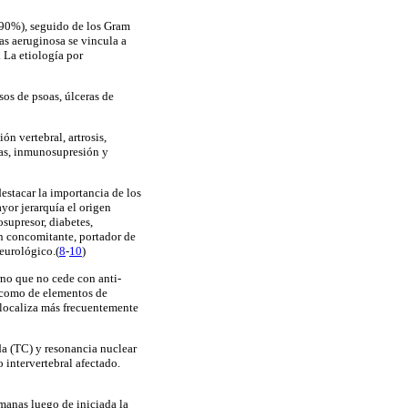
-90%), seguido de los Gram
as aeruginosa se vincula a
. La etiología por
os de psoas, úlceras de
n vertebral, artrosis,
osas, inmunosupresión y
estacar la importancia de los
or jerarquía el origen
osupresor, diabetes,
n concomitante, portador de
neurológico
.(
8
-
10
)
no que no cede con anti-
í como de elementos de
e localiza más frecuentemente
da (TC) y resonancia nuclear
intervertebral afectado.
manas luego de iniciada la