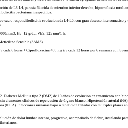
pación de L3-L4, paresia fláccida de miembro inferior derecho, hiporreflexia rotulia
odiscitis bacteriana inespecífica.
sacro: espondilodiscitis evolucionada L4-L5, con gran absceso intersomatico y
o.
8.000/mm3, Hb: 12 g/dL. VES: 125 mm/1 h.
Meticilino Sensible (SAMS).
/v cada 6 horas + Ciprofloxacina 400 mg i/v cada 12 horas por 6 semanas con buena
 Diabetes Mellitus tipo 2 (DM2) de 10 años de evolución en tratamiento con hipo
 sin elementos clínicos de repercusión de órgano blanco. Hipertensión arterial (HA)
a (IECA). Infecciones urinarias bajas a repetición tratadas con múltiples planes ant
lución de dolor lumbar intenso, progresivo, acompañado de fiebre, instalando parap
finterianos.