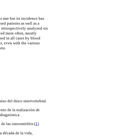
s rare but its incidence has
ed patients as well as a
e retrospectively analyzed six
cted more often, mostly
ed in all cases by blood
s, even with the various
ons.
iso del disco intervertebral.
nto de la realización de
diagnóstica.
 de las osteomielitis
.(
1
)
a década de la vida,