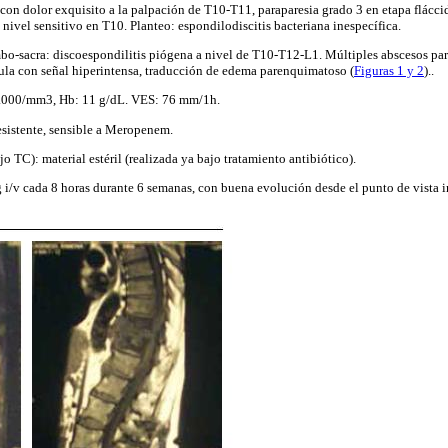
 con dolor exquisito a la palpación de T10-T11, paraparesia grado 3 en etapa fláccid
 nivel sensitivo en T10. Planteo: espondilodiscitis bacteriana inespecífica.
sacra: discoespondilitis piógena a nivel de T10-T12-L1. Múltiples abscesos par
ula con señal hiperintensa, traducción de edema parenquimatoso (
Figuras 1 y 2
)..
4.000/mm3, Hb: 11 g/dL. VES: 76 mm/1h.
esistente, sensible a Meropenem.
o TC): material estéril (realizada ya bajo tratamiento antibiótico).
/v cada 8 horas durante 6 semanas, con buena evolución desde el punto de vista i