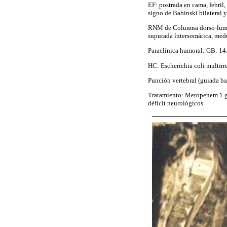
EF: postrada en cama, febril,
signo de Babinski bilateral y
RNM de Columna dorso-lumbo-
supurada íntersomática, med
Paraclínica humoral: GB: 1
HC: Escherichia coli multirr
Punción vertebral (guiada baj
Tratamiento: Meropenem 1 g i
déficit neurológicos