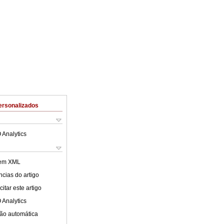
ersonalizados
 Analytics
 em XML
cias do artigo
itar este artigo
 Analytics
ão automática