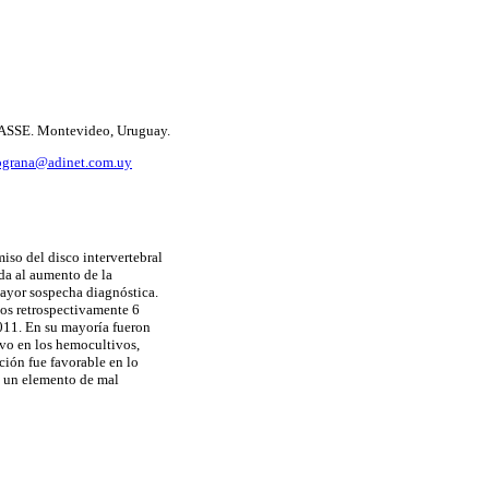
 - ASSE. Montevideo, Uruguay.
ograna@adinet.com.uy
iso del disco intervertebral
da al aumento de la
ayor sospecha diagnóstica.
mos retrospectivamente 6
2011. En su mayoría fueron
uvo en los hemocultivos,
ción fue favorable en lo
es un elemento de mal