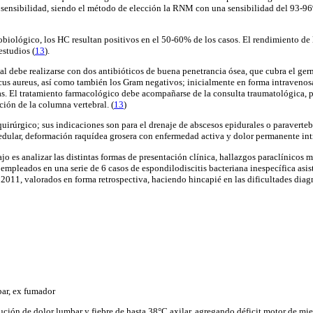
 sensibilidad, siendo el método de elección la RNM con una sensibilidad del 93-96
obiológico, los HC resultan positivos en el 50-60% de los casos. El rendimiento d
estudios
(
13
).
ial debe realizarse con dos antibióticos de buena penetrancia ósea, que cubra el g
us aureus, así como también los Gram negativos; inicialmente en forma intravenosa 
s. El tratamiento farmacológico debe acompañarse de la consulta traumatológica, p
ción de la columna vertebral. (
13
)
quirúrgico; sus indicaciones son para el drenaje de abscesos epidurales o paraverteb
dular, deformación raquídea grosera con enfermedad activa y dolor permanente intr
ajo es analizar las distintas formas de presentación clínica, hallazgos paraclínicos m
 empleados en una serie de 6 casos de espondilodiscitis bacteriana inespecífica asis
l 2011, valorados en forma retrospectiva, haciendo hincapié en las dificultades diag
bar, ex fumador
ción de dolor lumbar y fiebre de hasta 38°C axilar, agregando déficit motor de mie