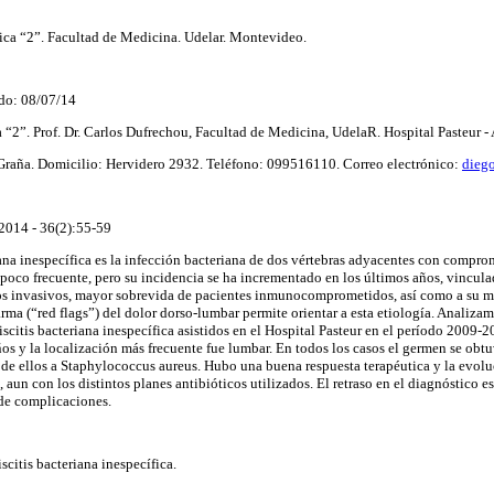
ica “2”. Facultad de Medicina. Udelar. Montevideo.
do: 08/07/14
 “2”. Prof. Dr. Carlos Dufrechou, Facultad de Medicina, UdelaR. Hospital Pasteur
Graña. Domicilio: Hervidero 2932. Teléfono: 099516110. Correo electrónico:
dieg
2014 - 36(2):55-59
ana inespecífica es la infección bacteriana de dos vértebras adyacentes con comprom
 poco frecuente, pero su incidencia se ha incrementado en los últimos años, vincula
os invasivos, mayor sobrevida de pacientes inmunocomprometidos, así como a su m
arma (“red flags”) del dolor dorso-lumbar permite orientar a esta etiología. Analiza
scitis bacteriana inespecífica asistidos en el Hospital Pasteur en el período 2009-
ños y la localización más frecuente fue lumbar. En todos los casos el germen se obt
de ellos a Staphylococcus aureus. Hubo una buena respuesta terapéutica y la evolu
, aun con los distintos planes antibióticos utilizados. El retraso en el diagnóstico 
 de complicaciones.
citis bacteriana inespecífica.