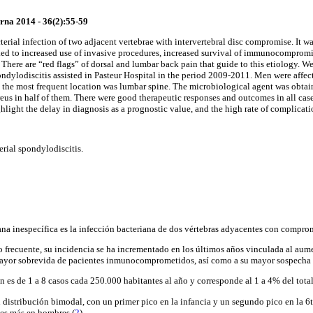
na 2014 - 36(2):55-59
terial infection of two adjacent vertebrae with intervertebral disc compromise. It wa
nked to increased use of invasive procedures, increased survival of immunocompromis
 There are “red flags” of dorsal and lumbar back pain that guide to this etiology. W
pondylodiscitis assisted in Pasteur Hospital in the period 2009-2011. Men were affe
the most frequent location was lumbar spine. The microbiological agent was obtain
eus in half of them. There were good therapeutic responses and outcomes in all case
hlight the delay in diagnosis as a prognostic value, and the high rate of complicati
rial spondylodiscitis.
ana inespecífica es la infección bacteriana de dos vértebras adyacentes con comprom
o frecuente, su incidencia se ha incrementado en los últimos años vinculada al aume
ayor sobrevida de pacientes inmunocomprometidos, así como a su mayor sospecha 
n es de 1 a 8 casos cada 250.000 habitantes al año y corresponde al 1 a 4% del total
 distribución bimodal, con un primer pico en la infancia y un segundo pico en la 6t
ces más en hombres
.(
2
)