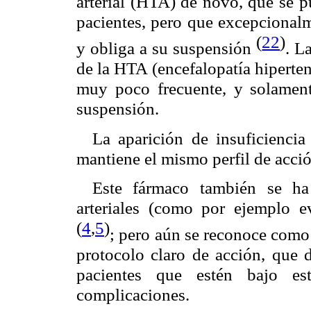
arterial (HTA) de novo, que se 
pacientes, pero que excepcionalm
(
22
)
y obliga a su suspensión
. L
de la HTA (encefalopatía hiperten
muy poco frecuente, y solament
suspensión.
La aparición de insuficienci
mantiene el mismo perfil de acci
Este fármaco también se ha
arteriales (como por ejemplo 
(
4
,
5
)
; pero aún se reconoce como
protocolo claro de acción, que 
pacientes que estén bajo est
complicaciones.