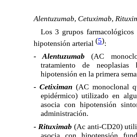
Alentuzumab, Cetuximab, Rituxi
Los 3 grupos farmacológicos 
(
5
)
hipotensión arterial
:
- Alentuzumab
(AC monoclona
tratamiento de neoplasias
hipotensión en la primera sema
- Cetiximan
(AC monoclonal que
epidérmico) utilizado en alg
asocia con hipotensión sint
administración.
- Rituximab
(Ac anti-CD20) util
asocia con hipotensión fun