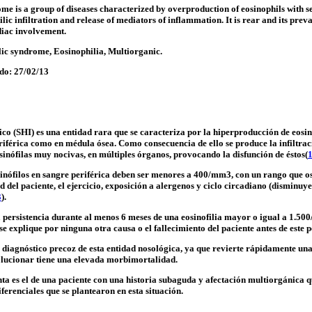
me is a group of diseases characterized by overproduction of eosinophils with 
ic infiltration and release of mediators of inflammation. It is rear and its pre
rdiac involvement.
lic syndrome, Eosinophilia, Multiorganic.
ado: 27/02/13
co (SHI) es una entidad rara que se caracteriza por la hiperproducción de eosin
iférica como en médula ósea. Como consecuencia de ello se produce la infiltraci
osinófilas muy nocivas, en múltiples órganos, provocando la disfunción de éstos(
sinófilos en sangre periférica deben ser menores a 400/mm3, con un rango que o
d del paciente, el ejercicio, exposición a alergenos y ciclo circadiano (disminu
3
).
a persistencia durante al menos 6 meses de una eosinofilia mayor o igual a 1.5
e explique por ninguna otra causa o el fallecimiento del paciente antes de este 
l diagnóstico precoz de esta entidad nosológica, ya que revierte rápidamente una
olucionar tiene una elevada morbimortalidad.
enta es el de una paciente con una historia subaguda y afectación multiorgánica q
iferenciales que se plantearon en esta situación.