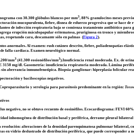
3
emograma con 30.300 glóbulos blancos por mm
, 88% granulocitos meses previo
pectoración
mucopurulenta
, fiebre, disnea de esfuerzo progresiva que se hace de r
anteo de infección respiratoria baja se comienza tratamiento antibiótico para g
y agrega erupción
máculopapular
eritematosa, pruriginosa en tronco y miembros
as, respetando cara,
descamante
sólo en palmas (
Figura 2
).
entos anormales. Al examen:
rush
cutáneo descrito, fiebre,
poliadenopatías
elásti
s de falla cardíaca. Examen neurológico normal.
3
3
75.200/mm
(41.300
eosionófilos
/mm
).Insuficiencia renal moderada. Ex. de orina
E
3158 mg/dl. Gasometría: insuficiencia respiratoria moderada. Lámina perifé
s
sin
aberrancia
inmunofenotípica
. Biopsia ganglionar: hiperplasia folicular rea
xpectoración y
baciloscopías
negativos.
Coproparasitario
y serología para parasitosis predominante en la región:
Toxo
tivos
lus
negativo, no se obtuvo recuento de
eosinófilos
. Ecocardiograma: FEVI 60%, 
cidad
inhomogénea
de distribución basal y periférica, derrame pleural bilateral 
 resolución: alteraciones de la densidad parenquimatosa pulmonar bilateral, c
eas en vidrio deslustrado de distribución periférica, que puede corresponder a 