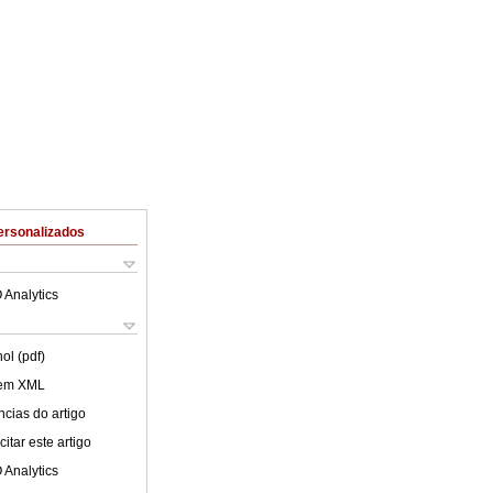
ersonalizados
 Analytics
ol (pdf)
 em XML
cias do artigo
itar este artigo
 Analytics