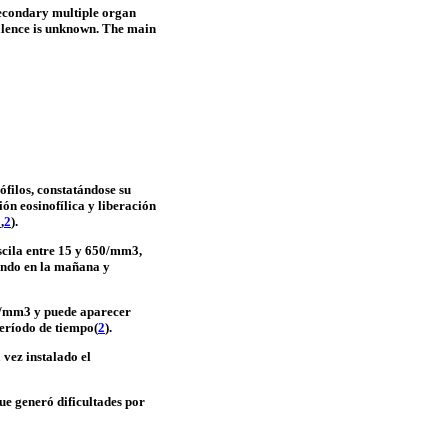
secondary multiple organ
valence is unknown. The main
ófilos, constatándose su
ón eosinofílica y liberación
1
,
2
).
scila entre 15 y 650/mm3,
yendo en la mañana y
00/mm3 y puede aparecer
período de tiempo(
2
).
 vez instalado el
ue generó dificultades por