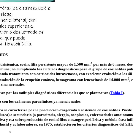
RIOS
3
tisistémica
,
eosinofilia
persistente mayor de 1.500 mm
por más de 6 meses, des
nmune; no cumpliendo los criterios diagnósticos para el grupo de
eosinofilas
pul
ndo tratamiento con corticoides intravenosos, con excelente evolución a las 48 
3
 resolución de la erupción cutánea, hemograma con leucocitosis de 14.000 mm
, 
orina normales.
ron por los múltiples diagnósticos diferenciales que se plantearon (
Tabla I
).
o con los exámenes paraclínicos ya mencionados.
co
se caracteriza por la producción exagerada y sostenida de
eosinófilos
. Puede
uzca) o secundario (a parasitosis, alergia, neoplasias, enfermedades autoinmune
iva
y esa sobreproducción de
eosinófilos
en sangre periférica y médula ósea infil
husid
y colaboradores, en 1975, establecieron los criterios diagnósticos del SHI:
3