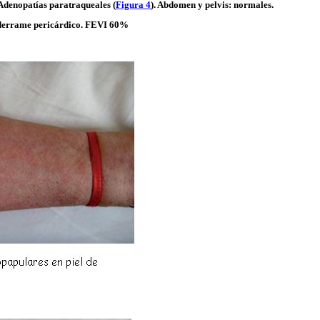
 Adenopatías
paratraqueales
(
Figura 4
). Abdomen y pelvis: normales.
errame pericárdico. FEVI 60%