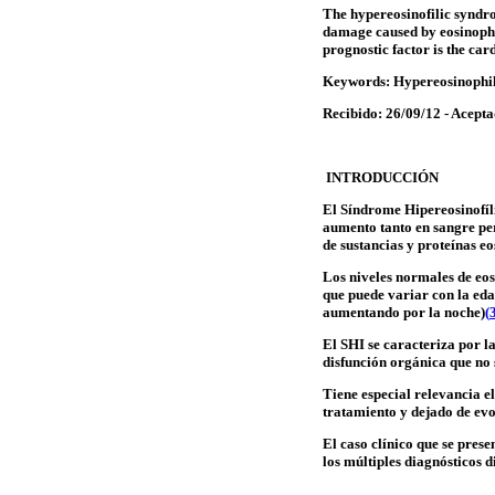
The hypereosinofilic syndro
damage caused by eosinophil
prognostic factor is the ca
Keywords
: Hypereosinophi
Recibido: 26/09/12 - Acept
INTRODUCCIÓN
El Síndrome Hipereosinofíli
aumento tanto en sangre per
de sustancias y proteínas e
Los niveles normales de eo
que puede variar con la eda
aumentando por la noche)
(
El SHI se caracteriza por l
disfunción orgánica que no s
Tiene especial relevancia e
tratamiento y dejado de ev
El caso clínico que se pres
los múltiples diagnósticos d