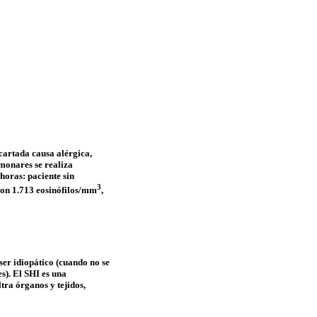
cartada causa alérgica,
monares se realiza
horas: paciente sin
3
con 1.713
eosinófilos
/mm
,
 ser idiopático (cuando no se
s). El SHI es una
tra órganos y tejidos,