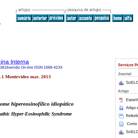
ina Interna
Serviços P
-3816
versão On-line
ISSN
1688-423X
Journal
o.1 Montevideo mar. 2013
SciELO
Artigo
Espanh
rome
hipereosinofílico
idiopático
Artigo
athic
Hyper-Eosinophilic
Syndrome
Referên
Como c
SciELO