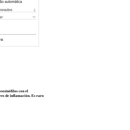
ão automática
cionados
ar
nk
osinófilos con el
res de inflamación. Es raro