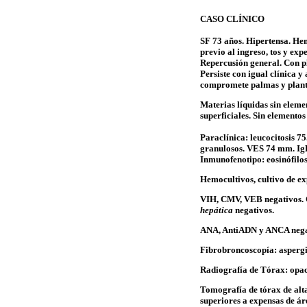
CASO CLÍNICO
SF 73 años. Hipertensa. H
previo al ingreso, tos y ex
Repercusión general. Con pl
Persiste con igual clínica 
compromete palmas y plant
Materias líquidas sin elem
superficiales. Sin elemento
Paraclínica: leucocitosis 
granulosos. VES 74
mm.
Ig
Inmunofenotipo
:
eosinófilo
Hemocultivos, cultivo de e
VIH, CMV, VEB negativos.
hepática
negativos.
ANA,
AntiADN
y ANCA nega
Fibrobroncoscopía
:
aspergi
Radiografía de Tórax: opa
Tomografía de tórax de alta
superiores a expensas de ár