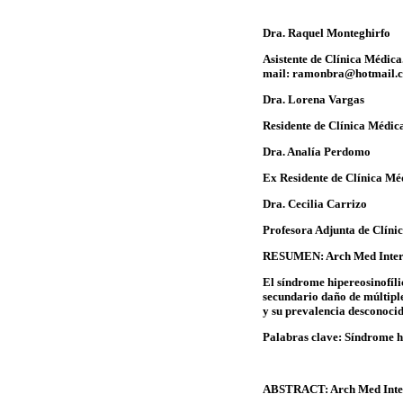
Dra.
Raquel Monteghirf
o
Asistente de Clínica Médic
mail: ramonbra@hotmail.
Dra. Lorena Vargas
Residente de Clínica Médic
Dra. Analía Perdomo
Ex Residente de Clínica Mé
Dra. Cecilia Carrizo
Profesora Adjunta de Clíni
RESUMEN
: Arch Med Inte
El síndrome hipereosinofíli
secundario daño de múltiple
y su prevalencia desconocid
Palabras clave
: Síndrome h
ABSTRACT
: Arch Med Inte