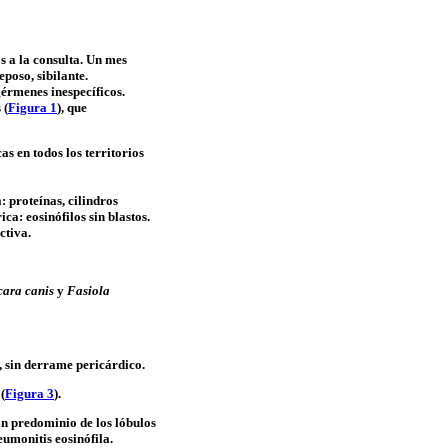
s a la consulta. Un mes
eposo, sibilante.
érmenes inespecíficos.
 (
Figura 1
), que
cas en todos los territorios
: proteínas, cilindros
rica:
eosinófilos
sin
blastos
.
ctiva.
cara
canis
y
Fasiola
sin derrame pericárdico.
(
Figura 3
).
on predominio de los lóbulos
neumonitis
eosinófila
.