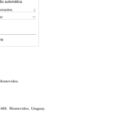
ão automática
cionados
ar
nk
 Montevideo.
 2466. Montevideo, Uruguay.