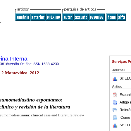
ina Interna
Serviços P
-3816
versão On-line
ISSN
1688-423X
Journal
o.2 Montevideo 2012
SciELO
Artigo
Espanh
eumomediastino espontáneo:
Artigo
clínico y revisión de la literatura
Referên
umomediastinum: clinical case and literature review
Como c
SciELO