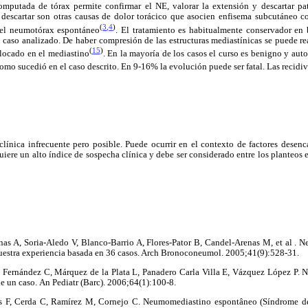
omputada de tórax permite confirmar el NE, valorar la extensión y descartar pa
a descartar son otras causas de dolor torácico que asocien enfisema subcutáneo c
(
3
,
4
)
 el neumotórax espontáneo
.
El tratamiento es habitualmente conservador en 
l caso analizado. De haber compresión de las estructuras mediastínicas se puede re
(
15
)
olocado en el mediastino
. En la mayoría de los casos el curso es benigno y aut
como sucedió en el caso descrito. En 9-16% la evolución puede ser fatal. Las recidi
clínica infrecuente pero posible. Puede ocurrir en el contexto de factores desenc
iere un alto índice de sospecha clínica y debe ser considerado entre los planteos e
inas A, Soria-Aledo V, Blanco-Barrio A, Flores-Pator B, Candel-Arenas M, et al .
nuestra experiencia basada en 36 casos. Arch Bronoconeumol. 2005;41(9):528-31.
as Fernández C, Márquez de la Plata L, Panadero Carla Villa E, Vázquez López P
de un caso.
An Pediatr (Barc). 2006;64(1):100-8.
jas F, Cerda C, Ramírez M, Cornejo C. Neumomediastino espontâneo (Síndrome 