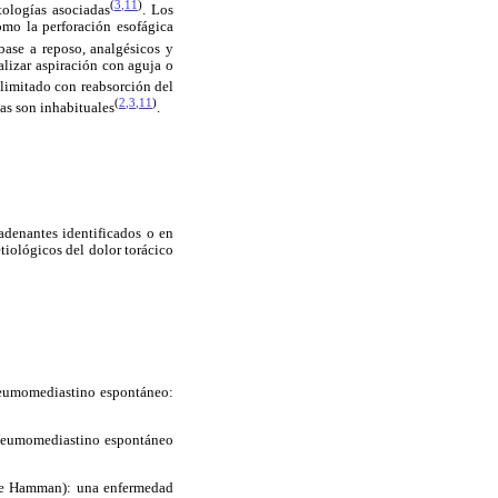
(
3
,
11
)
tologías asociadas
. Los
omo la perforación esofágica
base a reposo, analgésicos y
alizar aspiración con aguja o
olimitado con reabsorción del
(
2
,
3
,
11
)
vas son inhabituales
.
adenantes identificados o en
tiológicos del dolor torácico
 Neumomediastino espontáneo:
. Neumomediastino espontáneo
de Hamman): una enfermedad