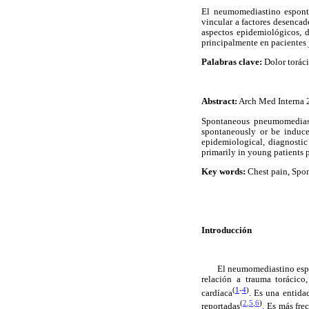
El neumomediastino espontá
vincular a factores desencad
aspectos epidemiológicos, d
principalmente en pacientes 
Palabras clave:
Dolor torác
Abstract:
Arch Med Interna 2
Spontaneous pneumomediasti
spontaneously or be induced
epidemiological, diagnostic 
primarily in young patients 
Key words:
Chest pain, Sp
Introducción
El neumomediastino espo
relación a trauma torácico
(
1
-
4
)
cardíaca
. Es una entida
(
2
,
5
,
6
)
reportadas
. Es más fre