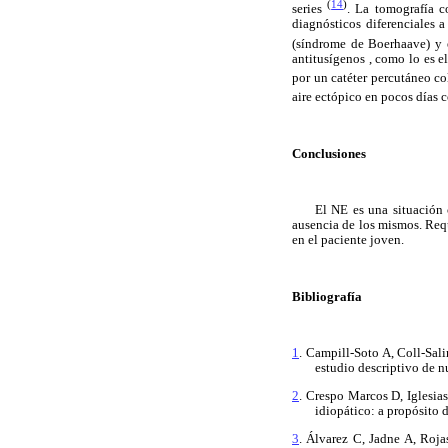
(
14
)
series
. La tomografía c
diagnósticos diferenciales 
(síndrome de Boerhaave) y
antitusígenos , como lo es e
por un catéter percutáneo c
aire ectópico en pocos días 
Conclusiones
El NE es una situación 
ausencia de los mismos. Requ
en el paciente joven.
Bibliografía
1
. Campill-Soto A, Coll-Sal
estudio descriptivo de 
2
. Crespo Marcos D, Iglesi
idiopático: a propósito 
3
. Álvarez C, Jadne A, Ro