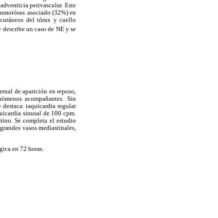
 adventicia perivascular. Este
 neumotórax asociado (32%) en
bcutáneos del tórax y cuello
e describe un caso de NE y se
ernal de aparición en reposo,
enómenos acompañantes. Sin
 destaca: taquicardia regular
uicardia sinusal de 100 cpm.
tino. Se completa el estudio
s grandes vasos mediastinales,
gica en 72 horas.