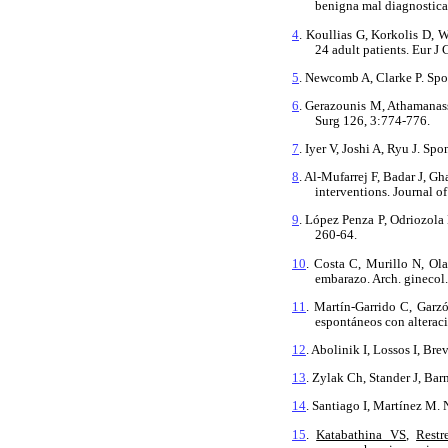
benigna mal diagnostic
4
. Koullias G, Korkolis D
24 adult patients. Eur J
5
. Newcomb A, Clarke P. Spo
6
. Gerazounis M, Athamanas
Surg 126, 3:774-776.
7
. Iyer V, Joshi A, Ryu J. 
8
. Al-Mufarrej F, Badar J, 
interventions. Journal o
9
. López Penza P, Odriozol
260-64.
10
. Costa C, Murillo N, Ol
embarazo. Arch. ginecol.
11
. Martín-Garrido C, Gar
espontáneos con alteraci
12
. Abolinik I, Lossos I, B
13
. Zylak Ch, Stander J, Ba
14
. Santiago I, Martínez M
15
.
Katabathina VS
,
Rest