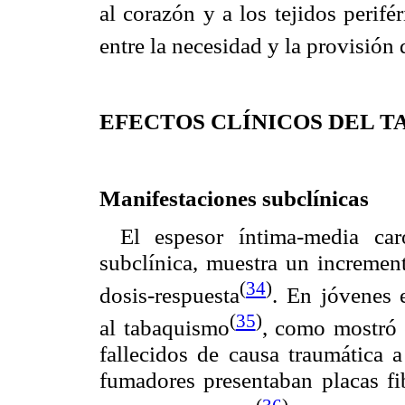
al corazón y a los tejidos perifé
entre la necesidad y la provisión
EFECTOS CLÍNICOS DEL 
Manifestaciones subclínicas
El espesor íntima-media car
subclínica, muestra un incremen
(
34
)
dosis-respuesta
. En jóvenes e
(
35
)
al tabaquismo
, como mostró 
fallecidos de causa traumática
fumadores presentaban placas fib