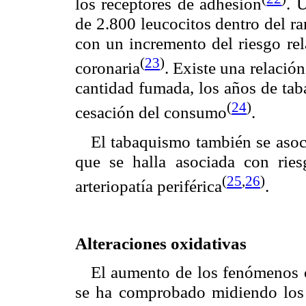
los receptores de adhesión
. 
de 2.800 leucocitos dentro del r
con un incremento del riesgo re
(
23
)
coronaria
. Existe una relació
cantidad fumada, los años de tab
(
24
)
cesación del consumo
.
El tabaquismo también se asoci
que se halla asociada con ries
(
25
,
26
)
arteriopatía periférica
.
Alteraciones oxidativas
El aumento de los fenómenos 
se ha comprobado midiendo los