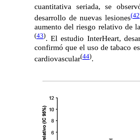
cuantitativa seriada, se obse
(
42
desarrollo de nuevas lesiones
aumento del riesgo relativo de l
(
43
)
. El estudio InterHeart, des
confirmó que el uso de tabaco e
(
44
)
cardiovascular
.