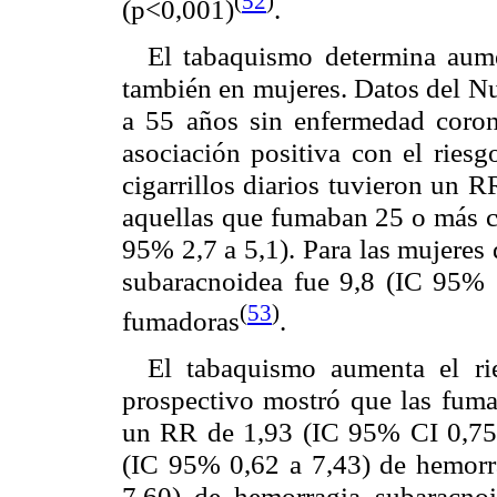
(
52
)
(p<0,001)
.
El tabaquismo determina aume
también en mujeres. Datos del N
a 55 años sin enfermedad coro
asociación positiva con el rie
cigarrillos diarios tuvieron un 
aquellas que fumaban 25 o más ci
95% 2,7 a 5,1). Para las mujeres
subaracnoidea fue 9,8 (IC 95% 
(
53
)
fumadoras
.
El tabaquismo aumenta el r
prospectivo mostró que las fumad
un RR de 1,93 (IC 95% CI 0,75 
(IC 95% 0,62 a 7,43) de hemorra
7,60) de hemorragia subaracnoi