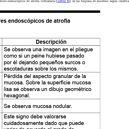
(
Tabla II
)
dores endoscópicos de atrofia vellositaria
, de las biopsias de duodeno según clasifi