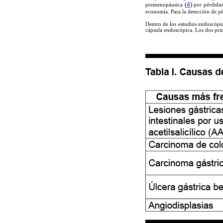
(
4
)
premenopáusica
por pérdidas 
economía. Para la detección de pé
Dentro de los estudios endoscópi
cápsula endoscópica. Los dos pri