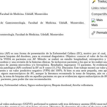
Traduç
Links rela
Compartilh
. Facultad de Medicina. UdelaR. Montevideo
Mais
de Gastroenterología. Facultad de Medicina. UdelaR. Montevideo.
Mais
Permali
stroenterología. Facultad de Medicina. UdelaR. Montevideo
nica (AF) es una forma de presentación de la Enfermedad Celíaca (EC), motivo por el cual, a
arse biopsias del duodeno, para su eventual diagnóstico. Objetivo: conocer el valor de los e
 la VEDA en pacientes con AF. Método: se realizó un estudio longitudinal, retrospectivo y 
duodeno y una revisión de la historias clínicas. Se incluyeron pacientes a los que se les realizó
ínico de anemia microcítica y/o ferropénica. Resultados: ingresaron 72 pacientes. Se evidenc
mía patológica (AP) confirmó la AV en 8 casos (11,1%). Discusión: Este trabajo mostró un valor 
sentes y un valor predictivo negativo (VPN) del 100%. Si bien es una serie pequeña, esto apo
n signos macroscópicos de AV, aunque la literatura recomienda la toma de biopsias, aún en 
a, la toma de biopsias sólo en aquellos pacientes en que se evidencien signos endoscópicos de AV
 pacientes, para poder dar una recomendación.
a; Enfermedad celíaca; Signos endoscópicos; Biopsia duodenal; Atrofia vellositaria.
inal video-endoscopy (UGIVE) performed to patients with iron deficiency anemia (IDA) must incl
since this anemia is one of its forms of onset. Objective: To determine the value of the gross pat