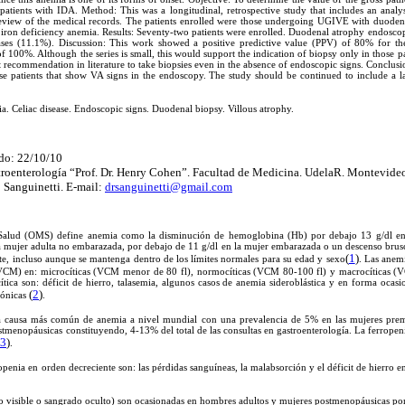
tients with IDA. Method: This was a longitudinal, retrospective study that includes an analys
eview of the medical records. The patients enrolled were those undergoing UGIVE with duoden
r iron deficiency anemia. Results: Seventy-two patients were enrolled. Duodenal atrophy endosc
ses (11.1%). Discussion: This work showed a positive predictive value (PPV) of 80% for the
f 100%. Although the series is small, this would support the indication of biopsy only in those pa
t recommendation in literature to take biopsies even in the absence of endoscopic signs. Concl
ose patients that show VA signs in the endoscopy. The study should be continued to include a l
a. Celiac disease. Endoscopic signs. Duodenal biopsy. Villous atrophy.
do: 22/10/10
stroenterología “Prof. Dr. Henry Cohen”. Facultad de Medicina. UdelaR. Montevide
 Sanguinetti. E-mail:
drsanguinetti@gmail.com
Salud (OMS) define anemia como la disminución de hemoglobina (Hb) por debajo 13 g/dl e
la mujer adulta no embarazada, por debajo de 11 g/dl en la mujer embarazada o un descenso brusc
(
1
)
te, incluso aunque se mantenga dentro de los límites normales para su edad y sexo
. Las anem
VCM) en: microcíticas (VCM menor de 80 fl), normocíticas (VCM 80-100 fl) y macrocíticas (V
tica son: déficit de hierro, talasemia, algunos casos de anemia sideroblástica y en forma ocasi
(
2
)
rónicas
.
la causa más común de anemia a nivel mundial con una prevalencia de 5% en las mujeres prem
tmenopáusicas constituyendo, 4-13% del total de las consultas en gastroenterología. La ferropen
3
)
.
penia en orden decreciente son: las pérdidas sanguíneas, la malabsorción y el déficit de hierro e
o visible o sangrado oculto) son ocasionadas en hombres adultos y mujeres postmenopáusicas por 