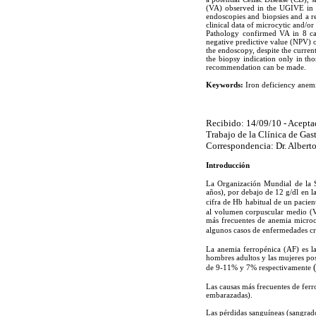
(VA) observed in the UGIVE in pa
endoscopies and biopsies and a r
clinical data of microcytic and/o
Pathology confirmed VA in 8 ca
negative predictive value (NPV) o
the endoscopy, despite the curren
the biopsy indication only in th
recommendation can be made.
Keywords:
Iron deficiency anemi
Recibido: 14/09/10 - Acepta
Trabajo de la Clínica de Ga
Correspondencia: Dr. Alberto
Introducción
La Organización Mundial de la 
años), por debajo de 12 g/dl en 
cifra de Hb habitual de un pacien
al volumen corpuscular medio (
más frecuentes de anemia microcí
algunos casos de enfermedades c
La anemia ferropénica (AF) es 
hombres adultos y las mujeres pos
(
de 9-11% y 7% respectivamente
Las causas más frecuentes de ferro
embarazadas).
Las pérdidas sanguíneas (sangrad