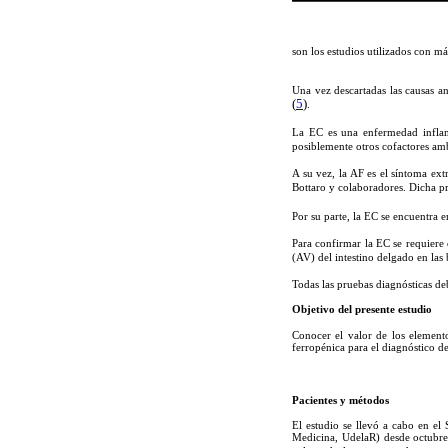
son los estudios utilizados con m
Una vez descartadas las causas a
(
5
)
.
La EC es una enfermedad inflama
posiblemente otros cofactores am
A su vez, la AF es el síntoma ext
Bottaro y colaboradores. Dicha p
Por su parte, la EC se encuentra 
Para confirmar la EC se requiere 
(AV) del intestino delgado en las
Todas las pruebas diagnósticas deb
Objetivo del presente estudio
Conocer el valor de los elemen
ferropénica para el diagnóstico d
Pacientes y métodos
El estudio se llevó a cabo en el
Medicina, UdelaR) desde octubre 