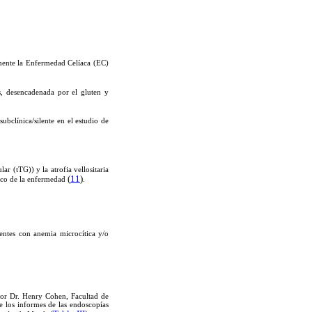
.
lmente la Enfermedad Celíaca (EC)
s, desencadenada por el gluten y
ubclínica/silente en el estudio de
r (tTG)) y la atrofia vellositaria
(
11
)
tico de la enfermedad
.
ntes con anemia microcítica y/o
esor Dr. Henry Cohen, Facultad de
e los informes de las endoscopías