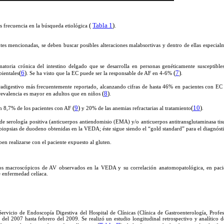
(
Tabla 1
)
ás frecuencia en la búsqueda etiológica
ntes mencionadas, se deben buscar posibles alteraciones malabsortivas y dentro de ellas especia
toria crónica del intestino delgado que se desarrolla en personas genéticamente susceptible
(
6
)
(
7
)
bientales
. Se ha visto que la EC puede ser la responsable de AF en 4-6%
.
radigestivo más frecuentemente reportado, alcanzando cifras de hasta 46% en pacientes con EC s
(
8
)
revalencia es mayor en adultos que en niños
.
(
9
)
(
10
)
en 8,7% de los pacientes con AF
y 20% de las anemias refractarias al tratamiento
.
de serología positiva (anticuerpos antiendomisio (EMA) y/o anticuerpos antitransglutaminasa tisula
 biopsias de duodeno obtenidas en la VEDA; éste sigue siendo el “gold standard” para el diagnós
en realizarse con el paciente expuesto al gluten.
tos macroscópicos de AV observados en la VEDA y su correlación anatomopatológica, en pacie
e enfermedad celíaca.
 Servicio de Endoscopía Digestiva del Hospital de Clínicas (Clínica de Gastroenterología, Prof
del 2007 hasta febrero del 2009. Se realizó un estudio longitudinal retrospectivo y analítico d