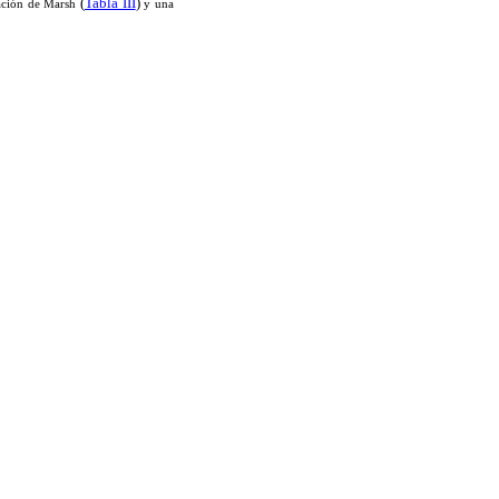
(
Tabla III
)
cación de Marsh
y una