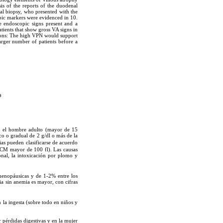
is of the reports of the duodenal
al biopsy, who presented with the
opic markers were evidenced in 10.
 endoscopic signs present and a
tients that show gross VA signs in
usions: The high VPN would support
arger number of patients before a
o
n el hombre adulto (mayor de 15
o o gradual de 2 g/dl o más de la
ias pueden clasificarse de acuerdo
CM mayor de 100 fl). Las causas
onal, la intoxicación por plomo y
enopáusicas y de 1-2% entre los
ia sin anemia es mayor, con cifras
n la ingesta (sobre todo en niños y
pérdidas digestivas y en la mujer