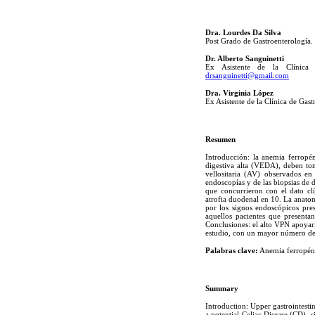
Dra. Lourdes Da Silva
Post Grado de Gastroenterología
Dr. Alberto Sanguinetti
Ex Asistente de la Clínica 
drsanguinetti@gmail.com
Dra. Virginia López
Ex Asistente de la Clínica de Ga
Resumen
Introducción: la anemia ferropé
digestiva alta (VEDA), deben tom
vellositaria (AV) observados en
endoscopías y de las biopsias de 
que concurrieron con el dato cl
atrofia duodenal en 10. La anato
por los signos endoscópicos pre
aquellos pacientes que presenta
Conclusiones: el alto VPN apoyarí
estudio, con un mayor número de
Palabras clave:
Anemia ferropénic
Summary
Introduction: Upper gastrointest
a potential Celiac Disease (CD), 