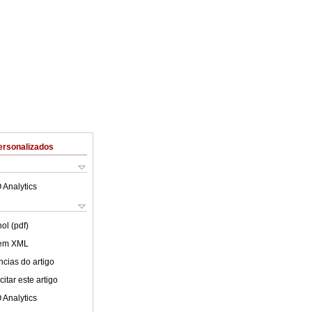
ersonalizados
 Analytics
ol (pdf)
 em XML
cias do artigo
itar este artigo
 Analytics