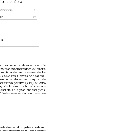
ão automática
cionados
ar
nk
l realizarse la video endoscopía
lementos macroscópicos de atrofia
analítico de los informes de las
 una VEDA con biopsias de duodeno,
iaron marcadores endoscópicos de
predictivo positivo (VPP) del 80%
yaría la toma de biopsias solo a
ausencia de signos endoscópicos.
. Se hace necesario continuar este
ude duodenal biopsies to rule out
hology elements of villous atrophy