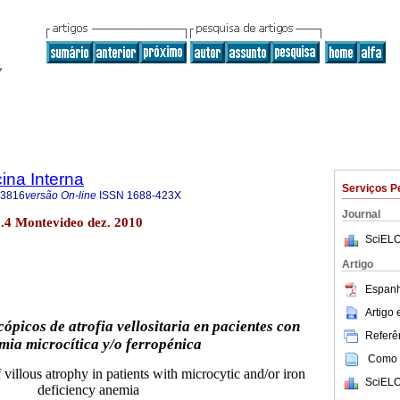
ina Interna
Serviços P
-3816
versão On-line
ISSN
1688-423X
Journal
o.4 Montevideo dez. 2010
SciELO
Artigo
Espanh
Artigo
picos de atrofia vellositaria en pacientes con
Referên
mia microcítica y/o ferropénica
Como c
villous atrophy in patients with microcytic and/or iron
SciELO
deficiency anemia