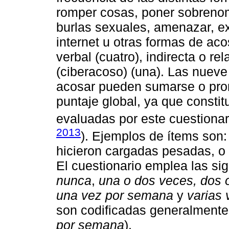
romper cosas, poner sobrenomb
burlas sexuales, amenazar, ex
internet u otras formas de aco
verbal (cuatro), indirecta o re
(ciberacoso) (una). Las nuev
acosar pueden sumarse o pro
puntaje global, ya que consti
evaluadas por este cuestionar
2013
). Ejemplos de ítems son
hicieron cargadas pesadas, o s
El cuestionario emplea las sig
nunca
,
una o dos veces, dos 
una vez por semana
y
varias
son codificadas generalmente
por semana
).