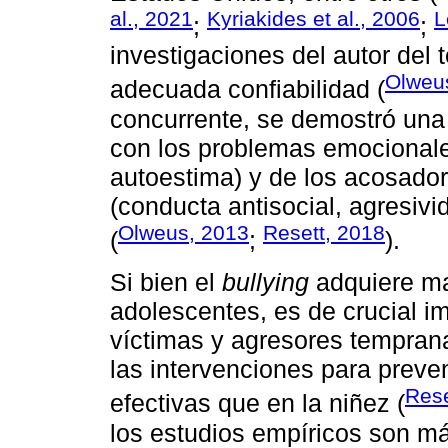
al., 2021
Kyriakides et al., 2006
L
;
;
investigaciones del autor del 
Olweu
adecuada confiabilidad (
concurrente, se demostró una 
con los problemas emocionale
autoestima) y de los acosado
(conducta antisocial, agresiv
Olweus, 2013
Resett, 2018
(
;
).
Si bien el
bullying
adquiere ma
adolescentes, es de crucial im
víctimas y agresores tempran
las intervenciones para preve
Rese
efectivas que en la niñez (
los estudios empíricos son má