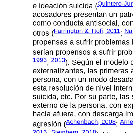
Quintero-Jur
e ideación suicida (
acosadores presentan un patr
como conducta antisocial, co
Farrington & Ttofi, 2011
Nan
otros (
;
propensas a sufrir problemas i
serían propensos a sufrir prob
1993
2013
,
). Según el modelo d
externalizantes, las primeras 
persona, con un modo desadapt
esta resolución de nivel inte
suicida, etc. Por su parte, la
externo de la persona, con ex
hacia afuera, con descarga imp
Achenbach, 2008
Arne
agresión (
;
2016
Steinberg, 2018