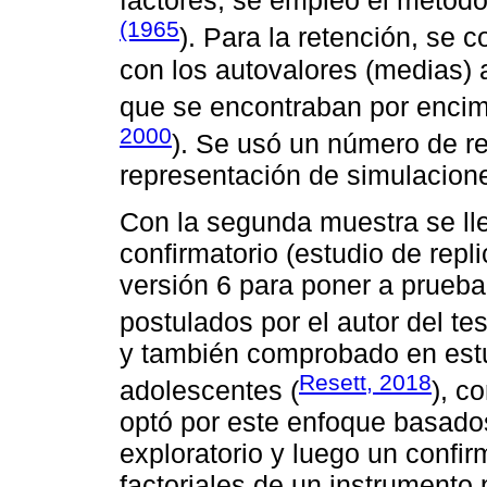
factores, se empleó el métod
(1965
). Para la retención, se 
con los autovalores (medias) 
que se encontraban por encima
2000
). Se usó un número de re
representación de simulacione
Con la segunda muestra se llev
confirmatorio (estudio de rep
versión 6 para poner a prueba
postulados por el autor del tes
y también comprobado en estu
Resett, 2018
adolescentes (
), c
optó por este enfoque basados
exploratorio y luego un confir
factoriales de un instrumento 