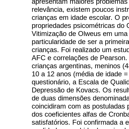
apresentam maiores problemas
relevância, existem poucos in
crianças em idade escolar. O pr
propriedades psicométricas do Q
Vitimização de Olweus em uma 
particularidade de ser a primei
crianças. Foi realizado um est
AFC e correlações de Pearson.
crianças argentinas, meninos (
10 a 12 anos (média de idade =
questionário, a Escala de Quali
Depressão de Kovacs. Os result
de duas dimensões denominadas 
coincidiram com as postuladas p
dos coeficientes alfas de Cro
satisfatórios. Foi confirmada a