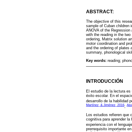
ABSTRACT:
The objective of this rese
sample of Cuban children i
ANOVA of the Regression and
with the reading in the tw
ordering, Matrix solution a
motor coordination and prob
and the ordering of plates 
summary, phonological skill
Key words:
reading; phono
INTRODUCCIÓN
El estudio de la lectura e
éxito escolar. En el espaci
desarrollo de la habilidad 
Martínez, & Jiménez, 2016
Ais
;
Los estudios refieren que c
cognitiva para aprender la
experiencia con el lenguaje
prerrequisito importante en