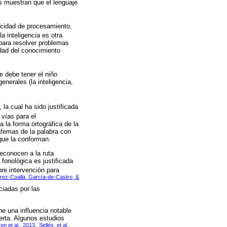
os muestran que el lenguaje
locidad de procesamiento,
la inteligencia es otra
d para resolver problemas
idad del conocimiento
e debe tener el niño
nerales (la inteligencia,
), la cual ha sido justificada
 vías para el
a la forma ortográfica de la
rafemas de la palabra con
que la conforman.
reconocen a la ruta
 fonológica es justificada
bre intervención para
rez-Coalla, García-de-Castro, &
ciadas por las
ne una influencia notable
perta. Algunos estudios
n et al., 2013
Sellés, et al.,