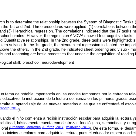
arch is to determine the relationship between the System of Diagnostic Tasks 
n the 1st and 2nd. Three procedures were applied: (1) correlations between th
 (3) Hierarchical regression. The correlations indicated that the 17 tasks hav
o school grades. However, the regression ANOVA showed four cognitive tasks:
nd Quantitative relationships. In the 2nd grade, three tasks were highlighted: s
lem solving. In the 1st grade, the hierarchical regression indicated the impor
above the others. In the 2nd grade, he indicated sheet ordering and visuo - mot
s and reasoning are basic processes that underlie the acquisition of reading i
logical skill; preschool; neurodevelopment
s un tema de notable importancia en las edades tempranas por la estrecha rela
o educativo, la instrucción de la lectura comienza en los primeros grados esc
permite el aprendizaje de las nuevas materias a las que se enfrentará el escol
enberg, 2015
).
uando el niño comienza a recibir instrucción escolar para adquirir la lectura 
 habilidad, básicamente cuenta con destrezas fonológicas, semánticas y orto
Fresneda, Mediavilla, & Pérez, 2017
Valdivieso, 2016
 oral (
;
). De esta forma, el desarr
 los inicios escolares para adquirir la lectura, pues el educador espera condi