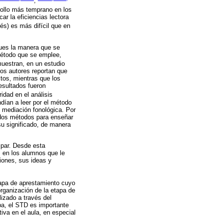
;
rrollo más temprano en los
ar la eficiencias lectora
cés) es más difícil que en
pues la manera que se
 método que se emplee,
muestran, en un estudio
Los autores reportan que
xtos, mientras que los
esultados fueron
ridad en el análisis
ndían a leer por el método
 mediación fonológica. Por
s dos métodos para enseñar
 su significado, de manera
 par. Desde esta
s en los alumnos que le
ciones, sus ideas y
etapa de aprestamiento cuyo
rganización de la etapa de
lizado a través del
pa, el STD es importante
iva en el aula, en especial