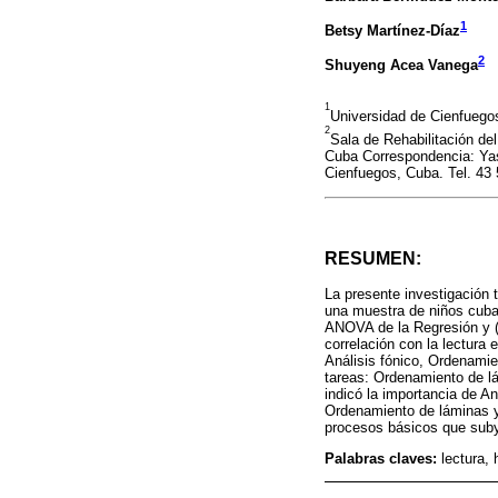
1
Betsy Martínez-Díaz
2
Shuyeng Acea Vanega
1
Universidad de Cienfueg
2
Sala de Rehabilitación de
Cuba Correspondencia: Yas
Cienfuegos, Cuba. Tel. 43 
RESUMEN:
La presente investigación 
una muestra de niños cubano
ANOVA de la Regresión y (3
correlación con la lectura
Análisis fónico, Ordenamie
tareas: Ordenamiento de lá
indicó la importancia de A
Ordenamiento de láminas y 
procesos básicos que subya
Palabras claves:
lectura,