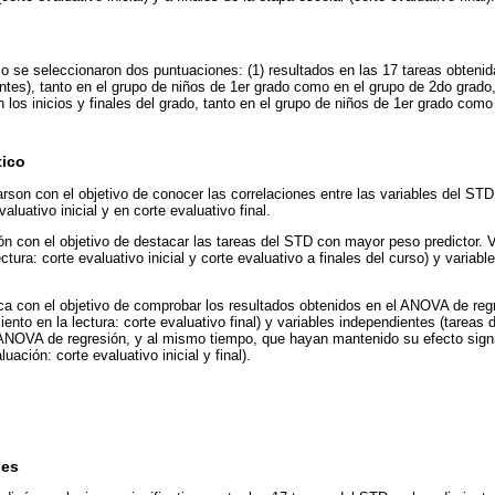
 se seleccionaron dos puntuaciones: (1) resultados en las 17 tareas obtenida
ntes), tanto en el grupo de niños de 1er grado como en el grupo de 2do grado,
n los inicios y finales del grado, tanto en el grupo de niños de 1er grado com
tico
rson con el objetivo de conocer las correlaciones entre las variables del STD
valuativo inicial y en corte evaluativo final.
n con el objetivo de destacar las tareas del STD con mayor peso predictor. 
ectura: corte evaluativo inicial y corte evaluativo a finales del curso) y variab
ica con el objetivo de comprobar los resultados obtenidos en el ANOVA de regr
ento en la lectura: corte evaluativo final) y variables independientes (tareas
l ANOVA de regresión, y al mismo tiempo, que hayan mantenido su efecto signi
ación: corte evaluativo inicial y final).
nes