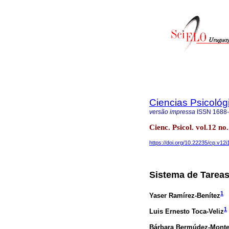
Ciencias Psicológ
versão impressa
ISSN
1688
Cienc. Psicol. vol.12 n
https://doi.org/10.22235/cp.v12i
Sistema de Tareas 
1
Yaser Ramírez-Benítez
1
Luis Ernesto Toca-Veliz
Bárbara Bermúdez-Mont