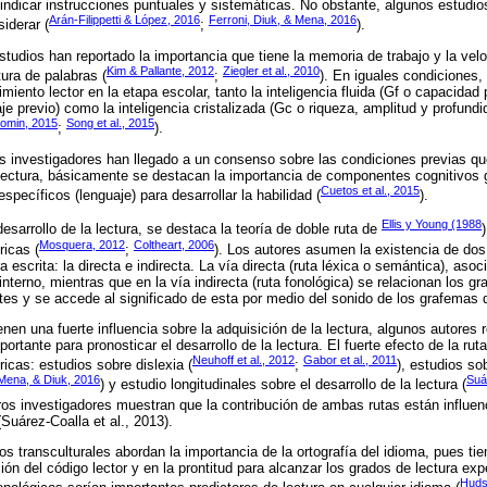
a indicar instrucciones puntuales y sistemáticas. No obstante, algunos estudi
Arán-Filippetti & López, 2016
Ferroni, Diuk, & Mena, 2016
siderar (
;
).
studios han reportado la importancia que tiene la memoria de trabajo y la ve
Kim & Pallante, 2012
Ziegler et al., 2010
ura de palabras (
;
). En iguales condiciones, 
imiento lector en la etapa escolar, tanto la inteligencia fluida (Gf o capacida
je previo) como la inteligencia cristalizada (Gc o riqueza, amplitud y profund
lomin, 2015
Song et al., 2015
;
).
s investigadores han llegado a un consenso sobre las condiciones previas qu
a lectura, básicamente se destacan la importancia de componentes cognitivos ge
Cuetos et al., 2015
specíficos (lenguaje) para desarrollar la habilidad (
).
Ellis y Young (1988
sarrollo de la lectura, se destaca la teoría de doble ruta de
Mosquera, 2012
Coltheart, 2006
ricas (
;
). Los autores asumen la existencia de dos
 escrita: la directa e indirecta. La vía directa (ruta léxica o semántica), asoci
interno, mientras que en la vía indirecta (ruta fonológica) se relacionan los g
es y se accede al significado de esta por medio del sonido de los grafemas 
en una fuerte influencia sobre la adquisición de la lectura, algunos autores 
rtante para pronosticar el desarrollo de la lectura. El fuerte efecto de la ruta
Neuhoff et al., 2012
Gabor et al., 2011
icas: estudios sobre dislexia (
;
), estudios so
 Mena, & Diuk, 2016
Suá
) y estudio longitudinales sobre el desarrollo de la lectura (
ros investigadores muestran que la contribución de ambas rutas están influen
(Suárez-Coalla et al., 2013).
os transculturales abordan la importancia de la ortografía del idioma, pues tie
ión del código lector y en la prontitud para alcanzar los grados de lectura ex
Hudso