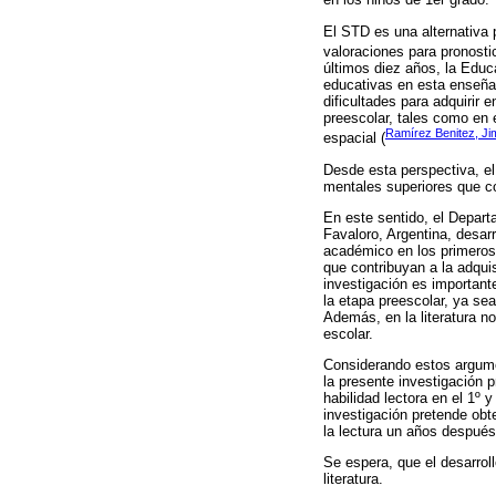
El STD es una alternativa 
valoraciones para pronosti
últimos diez años, la Educ
educativas en esta enseñan
dificultades para adquirir 
preescolar, tales como en 
Ramírez Benitez, Ji
espacial (
Desde esta perspectiva, el
mentales superiores que c
En este sentido, el Depart
Favaloro, Argentina, desar
académico en los primeros 
que contribuyan a la adqui
investigación es important
la etapa preescolar, ya se
Además, en la literatura n
escolar.
Considerando estos argument
la presente investigación p
habilidad lectora en el 1º 
investigación pretende obt
la lectura un años después
Se espera, que el desarrollo
literatura.