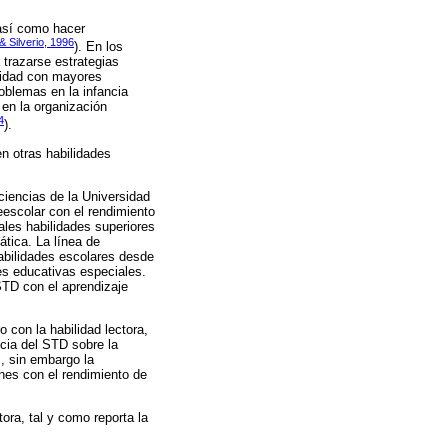
 así como hacer
& Silverio, 1996
). En los
 trazarse estrategias
ilidad con mayores
roblemas en la infancia
 en la organización
4
).
n otras habilidades
ciencias de la Universidad
eescolar con el rendimiento
ales habilidades superiores
ática. La línea de
habilidades escolares desde
es educativas especiales.
STD con el aprendizaje
 con la habilidad lectora,
ncia del STD sobre la
s, sin embargo la
nes con el rendimiento de
tora, tal y como reporta la