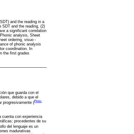
(SDT) and the reading in a
e SDT and the reading, (2)
e a significant correlation
 Phonic analysis, Sheet
heet ordering, visuo -
tance of phonic analysis
or coordination. In
n the first grades
ción que guarda con el
olares, debido a que el
Pinto,
ar progresivamente (
ya cuenta con experiencia
gráficas; procedentes de su
ollo del lenguaje es un
ciones madurativas