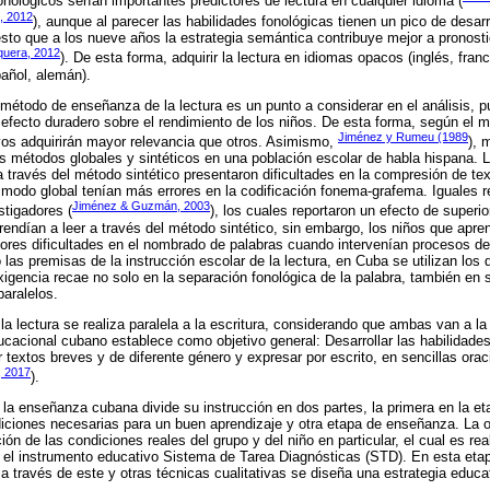
onológicos serían importantes predictores de lectura en cualquier idioma (
, 2012
), aunque al parecer las habilidades fonológicas tienen un pico de desa
sto que a los nueve años la estrategia semántica contribuye mejor a pronostic
uera, 2012
). De esta forma, adquirir la lectura en idiomas opacos (inglés, fran
añol, alemán).
 método de enseñanza de la lectura es un punto a considerar en el análisis, 
un efecto duradero sobre el rendimiento de los niños. De esta forma, según el
Jiménez y Rumeu (1989
vos adquirirán mayor relevancia que otros. Asimismo,
), 
 los métodos globales y sintéticos en una población escolar de habla hispana. 
a través del método sintético presentaron dificultades en la compresión de te
modo global tenían más errores en la codificación fonema-grafema. Iguales r
Jiménez & Guzmán, 2003
stigadores (
), los cuales reportaron un efecto de superio
rendían a leer a través del método sintético, sin embargo, los niños que apre
ores dificultades en el nombrado de palabras cuando intervenían procesos de
 las premisas de la instrucción escolar de la lectura, en Cuba se utilizan lo
exigencia recae no solo en la separación fonológica de la palabra, también en
paralelos.
a lectura se realiza paralela a la escritura, considerando que ambas van a la
ucacional cubano establece como objetivo general: Desarrollar las habilidade
 textos breves y de diferente género y expresar por escrito, en sencillas ora
, 2017
).
, la enseñanza cubana divide su instrucción en dos partes, la primera en la 
diciones necesarias para un buen aprendizaje y otra etapa de enseñanza. La o
ón de las condiciones reales del grupo y del niño en particular, el cual es rea
 el instrumento educativo Sistema de Tarea Diagnósticas (STD). En esta eta
a través de este y otras técnicas cualitativas se diseña una estrategia educat