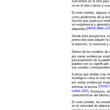
suficientes en el niño par
no es el único factor a con
En este sentido, algunos e
como predictores de la lect
función que explica el rend
sin experiencia y aprendiza
Ritchie, Bates, & P
adquirido) (
Desde esta perspectiva, lo
preescolar para adquirir l
la atención, la memoria) y e
Dentro de los modelos de de
por varias evidencias empí
procesamiento de la palabra
palabra con su significado 
sus sonidos correspondient
A pesar que ambas vías tien
fonológica como la más impo
por varias evidencias empír
Ferroni,
entrenar la lectura (
Cuetos, 2013
). Asimismo, ot
características del idioma 
En este sentido, los estudi
en la velocidad de adquisic