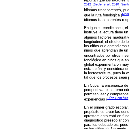
reportan que los factores f
2012
Ziegler et al., 2010
Smith
;
;
idiomas transparentes, pue
Mosq
que la ruta fonológica (
idiomas transparentes (esp
En iguales condiciones, el
instruye la lectura tiene 
algunos factores madurati
longitudinal, el efecto de
los niños que aprendieron 
niños que aprendían de un 
encontrados por otros inve
fonológico en niños que ap
global experimentaron may
esta razón, y considerando
la lectoescritura, pues la 
tal que los procesos sean 
En Cuba, la enseñanza de l
perspectiva, el sistema ed
permitan leer y comprender
Díaz González
experiencias (
En el primer grado escolar
propósito es crear las con
aprestamiento está en funci
diagnóstico preescolar con
para los educadores, pues 
en los niños de 1er grado.