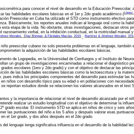
psicométrica para conocer el nivel de desarrollo en la Educación Preescolar,
López 
car las habilidades escolares básicas en el 1er y 2do grado académico (
ación Preescolar en Cuba ha utilizado el STD como instrumento efectivo para
za. Básicamente, los reportes anuales indican al lenguaje oral como la hab
en esta etapa de la vida. No obstante, otras investigaciones, destacan otros p
el razonamiento verbal, en la inhibición conductual, en la motricidad manual y
ménez-Morales., Díaz Bringas, & Fárdales Macías, 2015
Ramírez & Jiménez-Morales, 201
.;
 niño preescolar cubano no solo presenta problemas en el lenguaje, también e
omprometen la adquisición de las habilidades escolares básicas.
amento de Logopedia, en la Universidad de Cienfuegos y el Instituto de Neuro
rollan un grupo de investigaciones encaminadas a relacionar el diagnóstico pr
grados escolares (1ero y 2do grado) y con el objetivo de destacar las princip
sición de las habilidades escolares básicas como la lectoescritura y la matem
e, pues indica los principales componentes del desarrollo para estimular las 
a en niños con desarrollo típico para su edad o en poblaciones con necesidad
o se reportan estudios donde se relacionen los valores alcanzados en el test 
os y la importancia de relacionar el nivel de desarrollo alcanzado por el niño
retende realizar un estudio longitudinal con el objetivo de determinar la influe
y 2º grado escolar. El instrumento STD se aplica en niños de cinco y seis año
ener las puntuaciones del niño a los 5 años y después valorar esas puntuacio
 en el 1er grado, y dos años después en el 2do grado.
 del lenguaje tenga significativa influencia en el desarrollo de la habilidad lec