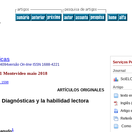
icas
Serviços P
-4094
versão On-line
ISSN
1688-4221
Journal
o.1 Montevideo maio 2018
SciELO
1.1598
Artigo
ARTÍCULOS ORIGINALES
texto 
Diagnósticas y la habilidad lectora
Inglês 
Artigo
Referên
Como c
1
eagudo