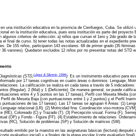
ó en una institución educativa en la provincia de Cienfuegos, Cuba. Se utilizó
ncional en la institución educativa, pues esta institución es parte del proyect
n algunos criterios de selección: a) niños que cursan el 1ero y 2do grado de l
 el final de curso. b) tener todas las notas actualizadas en el expediente pree
es. De 155 niños, participaron 143 escolares: 68 de primer grado (35 féminas
y 36 varones). Quedaron excluidos 12 niños por no presentar notas del STD e
umento
López & Silverio, 1996
Diagnósticas (STD,
):
Es un instrumento educativo para evalu
nformado por 17 tareas cognitivas en cuatro áreas o dominios: Lenguaje, Motr
elaciones. La calificación se realiza en cada tarea a través de 5 indicadores:
ntos (Regular), 2 (Mal) y 1 (Deficiente). De manera general, se puede califica
ntuaciones entre 4 y 5 puntos en las 17 tareas), Perfil con Meseta Media (co
, Perfil de Meseta Baja (con puntuaciones entre 1 y 2 puntos) y el Perfil Ina
s puntuaciones de las 17 tareas). Las 17 tareas se agrupan 4 Áreas: (1) Lengu
 Lenguaje relacional (LR). (2) Motricidad fina: Coordinación viso-motora (CVM
e (RE), Coloreado (C) y Trazado (T). (3) Percepción visual: Forma (F), Semej
tual (OP) y Fondo - Figura (FF). (4) Establecimiento de relaciones: Ordenami
tivas (RC), Solución de problemas (SP) y Solución de matrices (SM).
ultado emitido por la maestra en las asignaturas básicas (lectura) después
corte evaluativo inicial) y a finales de la etapa escolar (corte evaluativo final).