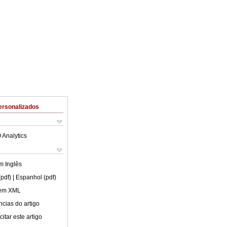
ersonalizados
 Analytics
em
Inglês
(pdf)
| Espanhol (pdf)
 em XML
cias do artigo
itar este artigo