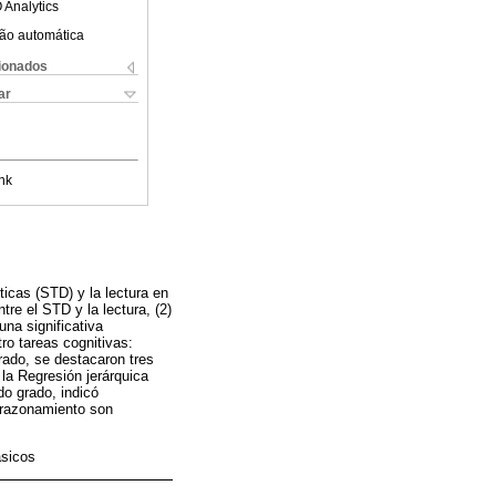
 Analytics
ão automática
cionados
ar
nk
ticas (STD) y la lectura en
re el STD y la lectura, (2)
una significativa
ro tareas cognitivas:
rado, se destacaron tres
la Regresión jerárquica
do grado, indicó
l razonamiento son
ásicos