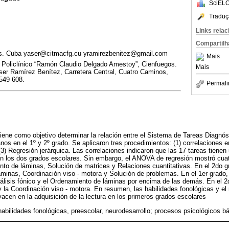
SciELO
Traduç
Links rela
Compartilh
os. Cuba yaser@citmacfg.cu yramirezbenitez@gmail.com
Mais
l Policlínico “Ramón Claudio Delgado Amestoy”, Cienfuegos.
Mais
er Ramírez Benítez, Carretera Central, Cuatro Caminos,
549 608.
Permali
tiene como objetivo determinar la relación entre el Sistema de Tareas Diagnós
s en el 1º y 2º grado. Se aplicaron tres procedimientos: (1) correlaciones ent
) Regresión jerárquica. Las correlaciones indicaron que las 17 tareas tienen 
 en los dos grados escolares. Sin embargo, el ANOVA de regresión mostró cuat
nto de láminas, Solución de matrices y Relaciones cuantitativas. En el 2do g
minas, Coordinación viso - motora y Solución de problemas. En el 1er grado, 
nálisis fónico y el Ordenamiento de láminas por encima de las demás. En el 2
la Coordinación viso - motora. En resumen, las habilidades fonológicas y e
cen en la adquisición de la lectura en los primeros grados escolares
 habilidades fonológicas, preescolar, neurodesarrollo; procesos psicológicos b