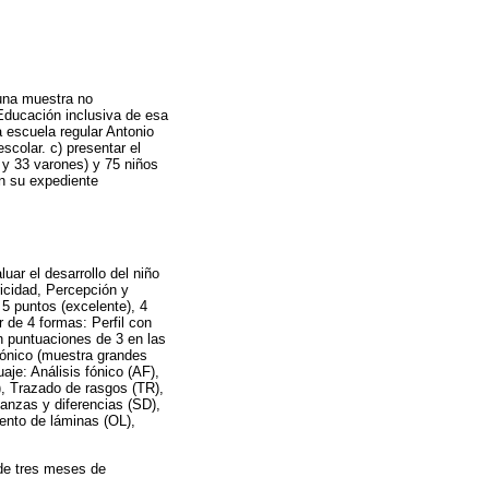
 una muestra no
o Educación inclusiva de esa
a escuela regular Antonio
scolar. c) presentar el
 y 33 varones) y 75 niños
n su expediente
ar el desarrollo del niño
icidad, Percepción y
 5 puntos (excelente), 4
r de 4 formas: Perfil con
n puntuaciones de 3 en las
rmónico (muestra grandes
aje: Análisis fónico (AF),
), Trazado de rasgos (TR),
anzas y diferencias (SD),
ento de láminas (OL),
 de tres meses de