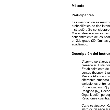
Método
Participantes
La investigación se realiz
probabilística de tipo inte
institución. Se consideraro
Maceo desde el inicio hasta
consentimiento de los padr
en 2do grado (39 féminas 
académico.
Descripción del instr
Sistema de Tareas 
preescolar. Está co
Establecimiento de r
puntos (bueno), 3 pu
Meseta Alta (con pu
diferentes pruebas)
variaciones entre la
Pronunciación (P) y
Rasgado (R), Recort
Organización percep
Relaciones cuantita
Corte evaluativo:
Res
instrucción escolar (