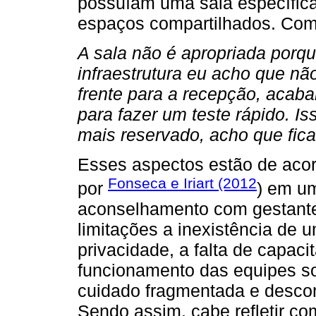
possuíam uma sala específic
espaços compartilhados. Como 
A sala não é apropriada porq
infraestrutura eu acho que nã
frente para a recepção, acab
para fazer um teste rápido. Is
mais reservado, acho que fica
Esses aspectos estão de acor
Fonseca e Iriart (2012
por
) em um
aconselhamento com gestantes
limitações a inexistência de 
privacidade, a falta de capaci
funcionamento das equipes s
cuidado fragmentada e descont
Sendo assim, cabe refletir c