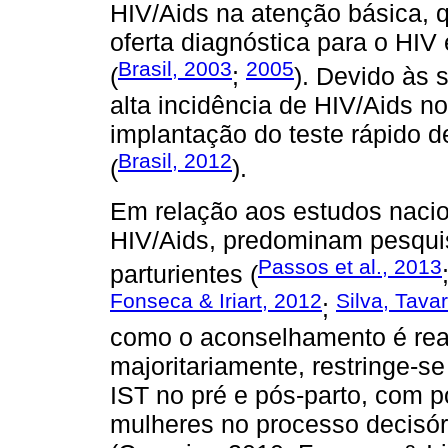
HIV/Aids na atenção básica, 
oferta diagnóstica para o HI
Brasil, 2003
2005
(
;
). Devido às 
alta incidência de HIV/Aids n
implantação do teste rápido 
Brasil, 2012
(
).
Em relação aos estudos naci
HIV/Aids, predominam pesquis
Passos et al., 2013
parturientes (
Fonseca & Iriart, 2012
Silva, Tava
;
como o aconselhamento é rea
majoritariamente, restringe-se
IST no pré e pós-parto, com 
mulheres no processo decisór