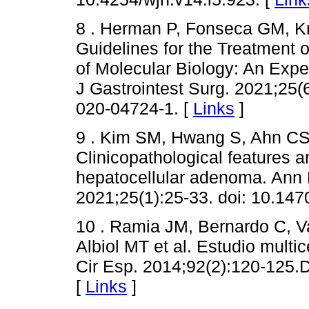
8 . Herman P, Fonseca GM, K
Guidelines for the Treatment 
of Molecular Biology: An Exp
J Gastrointest Surg. 2021;25(
020-04724-1. [
Links
]
9 . Kim SM, Hwang S, Ahn CS
Clinicopathological features 
hepatocellular adenoma. Ann 
2021;25(1):25-33. doi: 10.147
10 . Ramia JM, Bernardo C, V
Albiol MT et al. Estudio mult
Cir Esp. 2014;92(2):120-125.D
[
Links
]