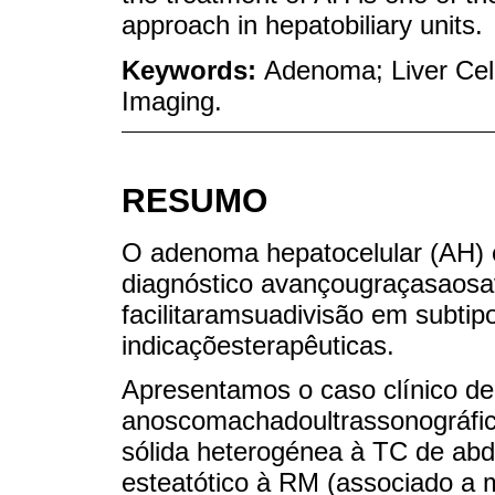
approach in hepatobiliary units.
Keywords:
Adenoma; Liver Cell
Imaging.
RESUMO
O adenoma hepatocelular (AH) 
diagnóstico avançougraçasaosa
facilitaramsuadivisão em subtip
indicaçõesterapêuticas.
Apresentamos o caso clínico d
anoscomachadoultrassonográfic
sólida heterogénea à TC de a
esteatótico à RM (associado a 