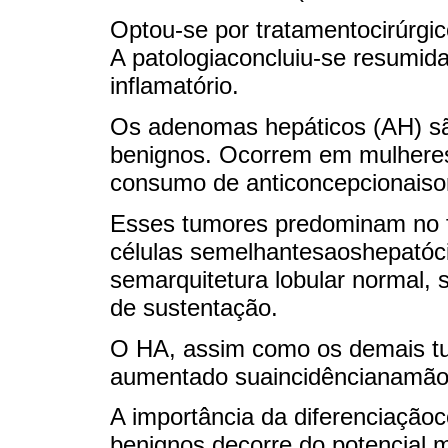
Optou-se por tratamentocirúrgi
A patologiaconcluiu-se resumi
inflamatório.
Os adenomas hepáticos (AH) são 
benignos. Ocorrem em mulheres
consumo de anticoncepcionaisor
Esses tumores predominam no fí
células semelhantesaoshepatóc
semarquitetura lobular normal, 
de sustentação.
O HA, assim como os demais tu
aumentado suaincidêncianamão
A importância da diferenciação
benignos decorre do potencial m