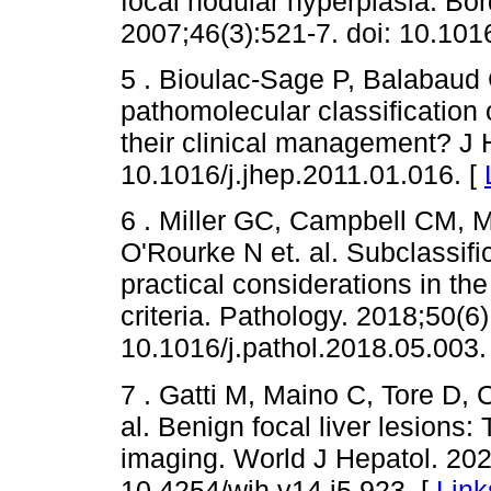
focal nodular hyperplasia: Bo
2007;46(3):521-7. doi: 10.101
5 . Bioulac-Sage P, Balabaud 
pathomolecular classification
their clinical management? J H
10.1016/j.jhep.2011.01.016. [
6 . Miller GC, Campbell CM, 
O'Rourke N et. al. Subclassif
practical considerations in t
criteria. Pathology. 2018;50(6)
10.1016/j.pathol.2018.05.003.
7 . Gatti M, Maino C, Tore D, C
al. Benign focal liver lesions
imaging. World J Hepatol. 202
10.4254/wjh.v14.i5.923. [
Link