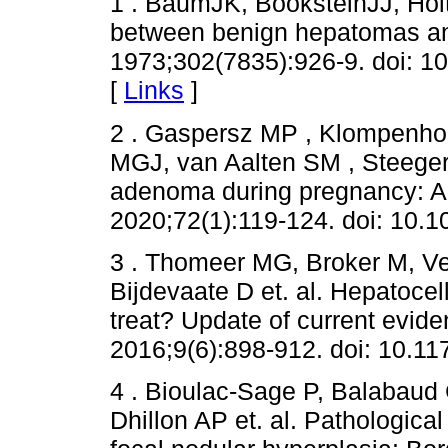
1 . BaumJK, BooksteinJJ, Holt
between benign hepatomas and
1973;302(7835):926-9. doi: 1
[
Links
]
2 . Gaspersz MP , Klompenho
MGJ, van Aalten SM , Steegers
adenoma during pregnancy: A 
2020;72(1):119-124. doi: 10.1
3 . Thomeer MG, Broker M, Ver
Bijdevaate D et. al. Hepatoce
treat? Update of current evid
2016;9(6):898-912. doi: 10.
4 . Bioulac-Sage P, Balabaud
Dhillon AP et. al. Pathologica