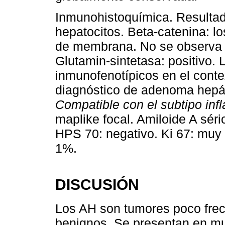
Inmunohistoquímica. Resultad
hepatocitos. Beta-catenina: lo
de membrana. No se observa nú
Glutamin-sintetasa: positivo.
inmunofenotípicos en el contex
diagnóstico de adenoma hepáti
Compatible con el subtipo inf
maplike focal. Amiloide A séri
HPS 70: negativo. Ki 67: mu
1%.
DISCUSIÓN
Los AH son tumores poco frecue
benignos. Se presentan en muj