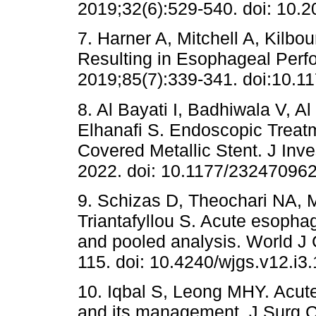
2019;32(6):529-540. doi: 10.
7. Harner A, Mitchell A, Kilb
Resulting in Esophageal Perf
2019;85(7):339-341. doi:10.
8. Al Bayati I, Badhiwala V, A
Elhanafi S. Endoscopic Treat
Covered Metallic Stent. J In
2022. doi: 10.1177/23247096
9. Schizas D, Theochari NA, M
Triantafyllou S. Acute esopha
and pooled analysis. World J 
115. doi: 10.4240/wjgs.v12.i3.
10. Iqbal S, Leong MHY. Acut
and its management. J Surg C