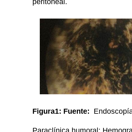
peritoneal.
Figura1:
Fuente:
Endoscopía
Paraclínica humoral: Hemogra