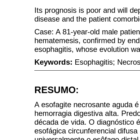
Its prognosis is poor and will d
disease and the patient comorbid
Case: A 81-year-old male patien
hematemesis, confirmed by endo
esophagitis, whose evolution wa
Keywords:
Esophagitis; Necro
RESUMO:
A esofagite necrosante aguda 
hemorragia digestiva alta. Pre
década de vida. O diagnóstico
esofágica circunferencial difus
universalmente o esôfago dista