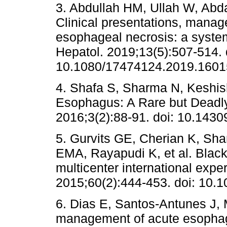
3. Abdullah HM, Ullah W, Abda
Clinical presentations, mana
esophageal necrosis: a system
Hepatol. 2019;13(5):507-514. 
10.1080/17474124.2019.1601
4. Shafa S, Sharma N, Keshis
Esophagus: A Rare but Deadl
2016;3(2):88-91. doi: 10.14309
5. Gurvits GE, Cherian K, Sh
EMA, Rayapudi K, et al. Blac
multicenter international expe
2015;60(2):444-453. doi: 10.
6. Dias E, Santos-Antunes J,
management of acute esophage