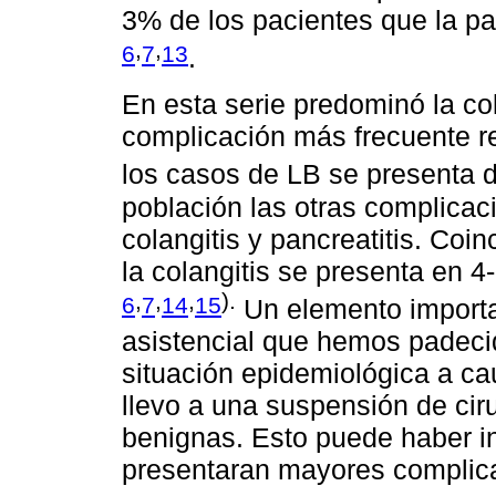
3% de los pacientes que la p
,
,
6
7
13
.
En esta serie predominó la col
complicación más frecuente r
los casos de LB se presenta
población las otras complicac
colangitis y pancreatitis. Coi
la colangitis se presenta en 4
,
,
,
).
6
7
14
15
Un elemento importan
asistencial que hemos padecid
situación epidemiológica a ca
llevo a una suspensión de cir
benignas. Esto puede haber in
presentaran mayores complic