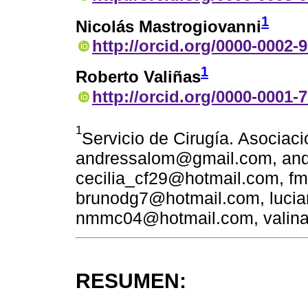
1
Nicolás Mastrogiovanni
http://orcid.org/0000-0002-
1
Roberto Valiñas
http://orcid.org/0000-0001-
1
Servicio de Cirugía. Asociac
andressalom@gmail.com, an
cecilia_cf29@hotmail.com, f
brunodg7@hotmail.com, luci
nmmc04@hotmail.com, valin
RESUMEN: