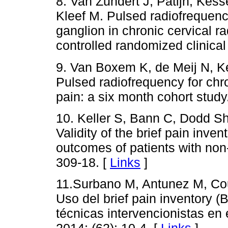
8. Van Zundert J, Patijn, Kes
Kleef M. Pulsed radiofrequency
ganglion in chronic cervical r
controlled randomized clinical
9. Van Boxem K, de Meij N, Ke
Pulsed radiofrequency for chro
pain: a six month cohort stud
10. Keller S, Bann C, Dodd S
Validity of the brief pain inve
outcomes of patients with non
309-18. [
Links
]
11.Surbano M, Antunez M, Cou
Uso del brief pain inventory (
técnicas intervencionistas en 