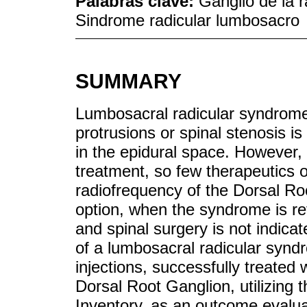
Palabras clave:
Ganglio de la r
Sindrome radicular lumbosacro
SUMMARY
Lumbosacral radicular syndrome,
protrusions or spinal stenosis is
in the epidural space. However, 
treatment, so few therapeutics o
radiofrequency of the Dorsal Roo
option, when the syndrome is ref
and spinal surgery is not indicat
of a lumbosacral radicular syndr
injections, successfully treated
Dorsal Root Ganglion, utilizing 
Inventory, as an outcome evaluat