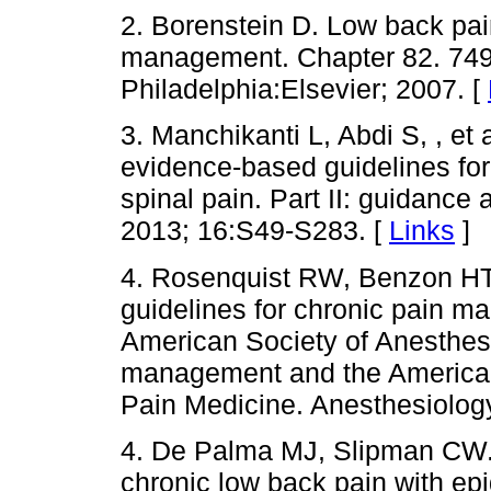
2. Borenstein D. Low back pa
management. Chapter 82. 749
Philadelphia:Elsevier; 2007. [
3. Manchikanti L, Abdi S, , et
evidence-based guidelines for 
spinal pain. Part II: guidanc
2013; 16:S49-S283. [
Links
]
4. Rosenquist RW, Benzon HT, 
guidelines for chronic pain m
American Society of Anesthesi
management and the American
Pain Medicine. Anesthesiolog
4. De Palma MJ, Slipman CW
chronic low back pain with epi