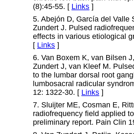
(8):45-55. [
Links
]
5. Abejón D, García del Valle 
Zundert J. Pulsed radiofrequen
effects in various etiological 
[
Links
]
6. Van Boxem K, van Bilsen J,
Zundert J, van Kleef M. Pulse
to the lumbar dorsal root gan
lumbosacral radicular syndrom
12: 1322-30. [
Links
]
7. Sluijter ME, Cosman E, Ritt
radiofrequency field applied to
preliminary report. Pain Clin 