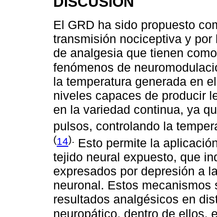
DISCUSIÓN
El GRD ha sido propuesto com
transmisión nociceptiva y por 
de analgesia que tienen com
fenómenos de neuromodulaci
la temperatura generada en el
niveles capaces de producir 
en la variedad continua, ya q
pulsos, controlando la temper
(
).
14
Esto permite la aplicación
tejido neural expuesto, que i
expresados por depresión a lar
neuronal. Estos mecanismos s
resultados analgésicos en dist
neuropático, dentro de ellos, e