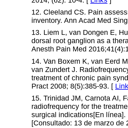
2014; (62): 10-4. [
Links
]
12. Cleeland CS. Pain assessm
inventory. Ann Acad Med Sing
13. Liem L, van Dongen E, Hu
dorsal root ganglion as a ther
Anesth Pain Med 2016;41(4):1
14. Van Boxem K, van Eerd M, 
van Zundert J. Radiofrequenc
treatment of chronic pain syn
Pract 2008; 8(5):385-93. [
Lin
15. Trinidad JM, Carnota AI, Fa
radiofrequency for the treatme
surgical indications[En línea]
[Consultado: 13 de marzo de 