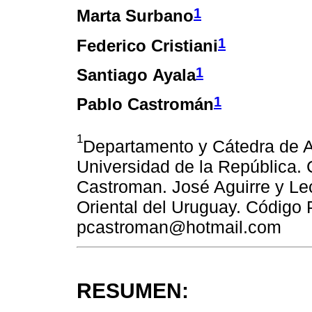
1
Marta Surbano
1
Federico Cristiani
1
Santiago Ayala
1
Pablo Castromán
1
Departamento y Cátedra de A
Universidad de la República. 
Castroman. José Aguirre y Le
Oriental del Uruguay. Código 
pcastroman@hotmail.com
RESUMEN: