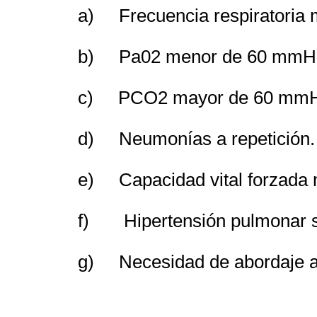
a) Frecuencia respiratoria m
b) Pa02 menor de 60 mmH
c) PCO2 mayor de 60 mmH
d) Neumonías a repetición.
e) Capacidad vital forzada m
f) Hipertensión pulmonar s
g) Necesidad de abordaje an