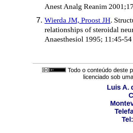
Anest Analg Reanim 2001;17
Wierda JM, Proost JH
. Stru
relationships of steroidal ne
Anaesthesiol 1995; 11:45-54
Todo o conteúdo deste pe
licenciado sob um
Luis A. 
C
Montev
Telef
Tel