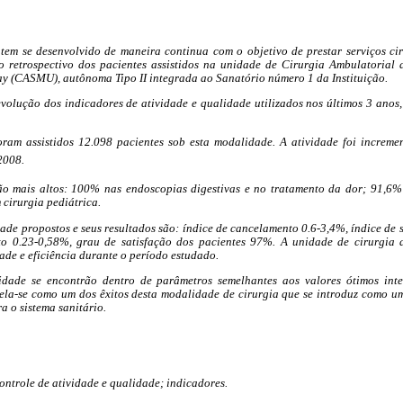
 tem se desenvolvido de maneira continua com o objetivo de prestar serviços ci
o retrospectivo dos pacientes assistidos na unidade de Cirurgia Ambulatorial 
y (CASMU), autônoma Tipo II integrada ao Sanatório número 1 da Instituição.
evolução dos indicadores de atividade e qualidade utilizados nos últimos 3 anos
ram assistidos 12.098 pacientes sob esta modalidade. A atividade foi increme
2008.
ção mais altos: 100% nas endoscopias digestivas e no tratamento da dor; 91,6
 cirurgia pediátrica.
ade propostos e seus resultados são: índice de cancelamento 0.6-3,4%, índice de 
to 0.23-0,58%, grau de satisfação dos pacientes 97%. A unidade de cirurgia
ade e eficiência durante o período estudado.
idade se encontrão dentro de parâmetros semelhantes aos valores ótimos inte
evela-se como um dos êxitos desta modalidade de cirurgia que se introduz como 
a o sistema sanitário.
ontrole de atividade e qualidade; indicadores.