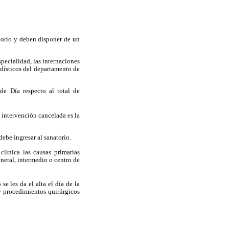
torio y deben disponer de un
specialidad, las internaciones
adísticos del departamento de
 de Día
respecto al total de
 intervención cancelada es la
debe ingresar al sanatorio.
clínica las causas primarias
eneral, intermedio o centro de
e les da el alta el día de la
 y procedimientos quirúrgicos