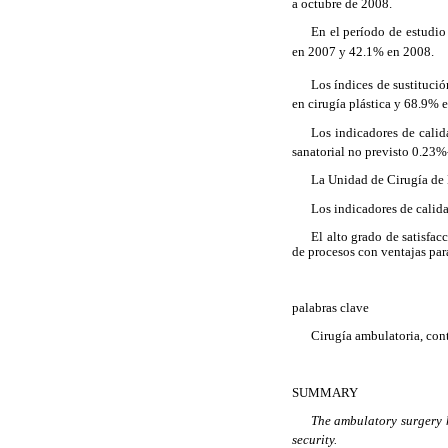
a octubre de 2008.
En el período de estudio
en 2007 y
42.1%
en
2008.
Los
índices de sustitució
en cirugía plástica y 68.9% e
Los indicadores de calid
sanatorial no previsto 0.23%
La Unidad de Cirugía de 
Los indicadores de calida
El alto grado de satisfa
de procesos con ventajas par
palabras clave
Cirugía ambulatoria, cont
SUMMARY
The ambulatory surgery h
security.