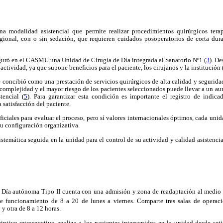
a modalidad asistencial que permite realizar procedimientos quirúrgicos tera
regional, con o sin sedación, que requieren cuidados posoperatorios de corta dur
guró en el CASMU una Unidad de Cirugía de Día integrada al Sanatorio Nº1 (
3
). D
actividad, ya que supone beneficios para el paciente, los cirujanos y la institución 
 concibió como una prestación de servicios quirúrgicos de alta calidad y segurida
 complejidad y el mayor riesgo de los pacientes seleccionados puede llevar a un a
tencial (
5
). Para garantizar esta condición es importante el registro de indicad
 satisfacción del paciente.
oficiales para evaluar el proceso, pero sí valores internacionales óptimos, cada uni
 su configuración organizativa.
sistemática seguida en la unidad para el control de su actividad y calidad asistencia
 Día autónoma Tipo II cuenta con una admisión y zona de readaptación al
medio 
de funcionamiento de 8 a 20 de lunes a viernes. Comparte tres salas de operaci
y otra de 8 a 12 horas.
riptivo retrospectivo analiza a los pacientes intervenidos en la unidad desde se