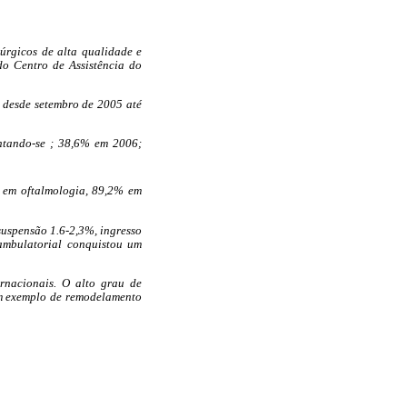
rúrgicos de alta qualidade e
do Centro de Assistência do
, desde setembro de 2005 até
ntando-se ;
38,6% em 2006;
% em oftalmologia, 89,2% em
suspensão 1.6-2,3%, ingresso
 ambulatorial conquistou um
rnacionais. O alto grau de
um exemplo de remodelamento