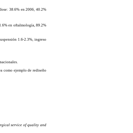
ndose: 38.6% en 2006, 40.2%
 91.6% en oftalmología, 89.2%
suspensión
1.6-2.3%, ingreso
rnacionales.
ntea como ejemplo de rediseño
rgical service of quality and