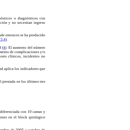
péuticos o diagnósticos con
ación y no necesitan ingreso
esde entonces se ha producido
(
3
,
4
).
d (
4
). El aumento del número
umento de complicaciones y/o
ores clínicos, incidentes no
dad aplica los indicadores que
l
prestada en los últimos tres
diferenciada con 10 camas y
ones en el block quirúrgico
tiembre de 2005 a octubre de