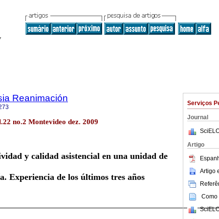
sia Reanimación
Serviços P
273
Journal
.22 no.2 Montevideo dez. 2009
SciELO
Artigo
ividad y calidad asistencial en una unidad de
Espanh
Artigo
ía. Experiencia de los últimos tres años
Referên
Como c
SciELO