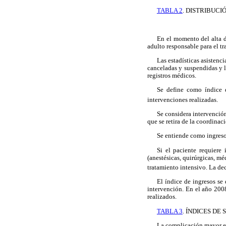
TABLA 2
. DISTRIBUCI
En el momento del alta d
adulto responsable para el tr
Las estadísticas asistenc
canceladas y suspendidas y l
registros médicos.
Se define como índice d
intervenciones realizadas.
Se considera intervención
que se retira de la coordinac
Se entiende como ingreso 
Si el paciente requiere 
(anestésicas, quirúrgicas, mé
tratamiento intensivo. La dec
El índice de ingresos se 
intervención. En el año 2008
realizados.
TABLA 3
. ÍNDICES DE
La complicación mayor es