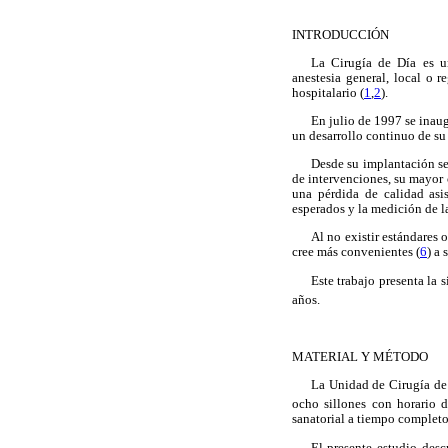
INTRODUCCIÓN
La Cirugía de Día es un
anestesia general, local o 
hospitalario (
1
,
2
).
En julio de 1997 se inau
un desarrollo continuo de su 
Desde su implantación se
de intervenciones, su mayor
una pérdida de calidad asis
esperados y la medición de la
Al no existir estándares 
cree más convenientes (
6
) a
Este trabajo presenta la 
años.
MATERIAL Y MÉTODO
La Unidad de Cirugía de
ocho sillones con horario 
sanatorial a tiempo completo 
El presente estudio desc