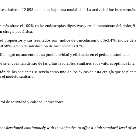
 se asistieron 12.098 pacientes bajo esta modalidad. La actividad
fue incrementá
n más altos: el 100% en las
endoscopías digestivas y en el tratamiento del dolor,
n cirugía pediátrica.
ad propuestos y sus resultados son: índice de cancelación 0.6%-3.4%, índice de 
-0.58%, grado de satisfacción de los pacientes 97%.
Día logró un aumento de su productividad y eficiencia en el período estudiado.
d se encuentran dentro de las cifras favorables, similares a los valores óptimos inte
cción de los pacientes se revela como uno de los éxitos de esta cirugía que se pla
a el modelo sanitario.
rol de actividad y calidad, indicadores.
as developed continuously with the objective to offer a high standard level
of
su