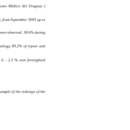
dicato Médico del Uruguay (
ars, from September 5005 up to
 been observed:
38.6% during
mology, 89.2% of repair and
1.6 – 2.3 %, non foresighted
example of the redesign of the