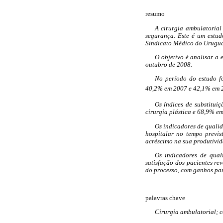
resumo
A cirurgia ambulatorial
segurança. Este é um estud
Sindicato Médico do Urugua
O objetivo é analisar a 
outubro de 2008.
No período do estudo fo
40,2% em 2007 e
42,1% em 
Os índices de substitui
cirurgia plástica e 68,9% em
Os indicadores de qualid
hospitalar no tempo previs
acréscimo na sua produtivid
Os indicadores de qual
satisfação dos pacientes r
do processo, com ganhos par
palavras chave
Cirurgia ambulatorial; c