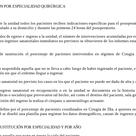
ÓN POR ESPECIALIDAD QUIRÚRGICA
e la unidad todos los pacientes reciben indicaciones específicas para el posopera
aslado a su domicilio y durante las primeras 24 horas del posoperatorio.
iales de egreso e ingreso a la unidad, el número de intervenciones acumuladas por e
os ingresos sanatoriales inmediatos no previstos se obtuvieron de los informes est
e sustitución el porcentaje de pacientes intervenidos en régimen de Cirugía
 suspendida aquella que no se lleva a cabo luego de haber ingresado el paciente, e
ión sin que el enfermo llegue a ingresar.
sanatorial no previsto los casos en los que el paciente no puede ser dado de alta y 
ingreso sanatorial en recuperación o en la unidad se documenta en la historia 
dicas o sociales) que provocaron tal
hecho; así como el destino del paciente,
sala g
isión del ingreso la realiza el cirujano o anestesiólogo actuante.
define por el porcentaje de pacientes coordinados en Cirugía de Día, a quienes no s
 se diseñó una planilla para registrar los datos demográficos, causas de ingresos
 SUSTITUCIÓN POR ESPECIALIDAD Y POR AÑO
 aquella que pone en riesgo la vida del paciente.