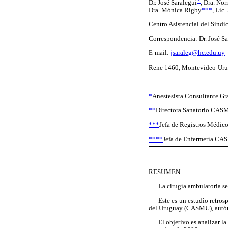
*
Dr. José Saralegui
,
Dra. No
Dra. Mónica Rigby
***
,
Lic.
Centro Asistencial del Sind
Correspondencia: Dr. José Sa
E-mail:
jsaraleg@hc.edu.uy
Rene 1460, Montevideo-Ur
*
Anestesista Consultante G
**
Directora Sanatorio CAS
***
Jefa de Registros Médi
****
Jefa de Enfermería C
RESUMEN
La cirugía ambulatoria se
Este es un estudio retros
del Uruguay (CASMU), autónom
El objetivo es analizar l