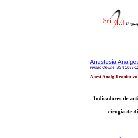
Anestesia Analge
versão On-line
ISSN
1688-1
Anest Analg Reanim vol
Indicadores de act
cirugía de d