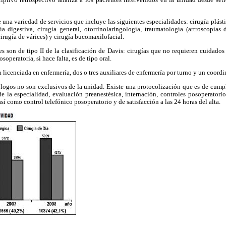
e una variedad de servicios que incluye las siguientes especialidades: cirugía plást
 digestiva, cirugía general, otorrinolaringología, traumatología (artroscopías d
 cirugía de várices) y cirugía bucomaxilofacial.
es son de tipo II de la clasificación de Davis: cirugías que no requieren cuidados
operatoria, si hace falta, es de tipo oral.
licenciada en enfermería, dos o tres auxiliares de enfermería por turno y un coord
ólogos no son exclusivos de la unidad. Existe una protocolización que es de cumpl
de la especialidad, evaluación preanestésica, internación, controles posoperatori
así como control telefónico posoperatorio y de satisfacción a las 24 horas del alta.