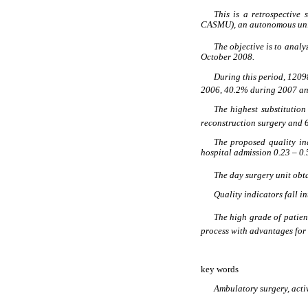
This is a retrospective
CASMU), an autonomous unit 
The objective is to analy
October 2008.
During this period, 12098
2006, 40.2% during 2007 a
The highest substitution
reconstruction surgery and 6
The proposed quality ind
hospital admission 0.23 – 0
The day surgery unit obta
Quality indicators fall in
The high grade of patient
process with advantages for 
key words
Ambulatory surgery, activ