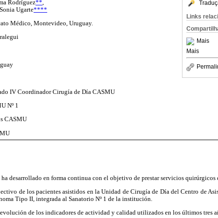
rma Rodríguez
**
,
Traduç
 Sonia Ugarte
****
Links rela
icato Médico, Montevideo, Uruguay.
Compartilh
ralegui
Mais
Mais
uguay
Permali
rado IV Coordinador Cirugía de Día CASMU
MU Nº 1
cos CASMU
ASMU
 ha desarrollado en forma continua con el objetivo de prestar servicios quirúrgicos 
pectivo de los pacientes asistidos en la Unidad de Cirugía de Día del Centro de As
a Tipo II, integrada al Sanatorio Nº 1 de la institución.
a evolución de los indicadores de actividad y calidad utilizados en los últimos tres