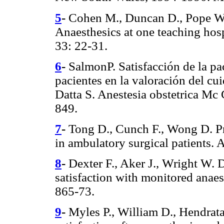
5
-
Cohen M., Duncan D., Pope W.
Anaesthesics at one teaching hos
33: 22-31.
6
-
SalmonP. Satisfacción de la pac
pacientes en la valoración del cui
Datta S. Anestesia obstetrica Mc 
849.
7
-
Tong D., Cunch F., Wong D. Pre
in ambulatory surgical patients.
8
-
Dexter F., Aker J., Wright W. 
satisfaction with monitored anae
865-73.
9
-
Myles P., William D., Hendrat