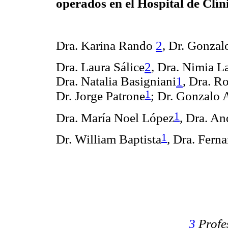
operados en el Hospital de Clín
Dra. Karina Rando
2
, Dr. Gonzal
Dra. Laura Sálice
2
,
Dra. Nimia L
Dra. Natalia Basigniani
1
, Dra. R
1
Dr. Jorge Patrone
; Dr. Gonzalo 
1
Dra. María Noel López
, Dra. A
1
Dr. William Baptista
, Dra. Fern
3
Profe