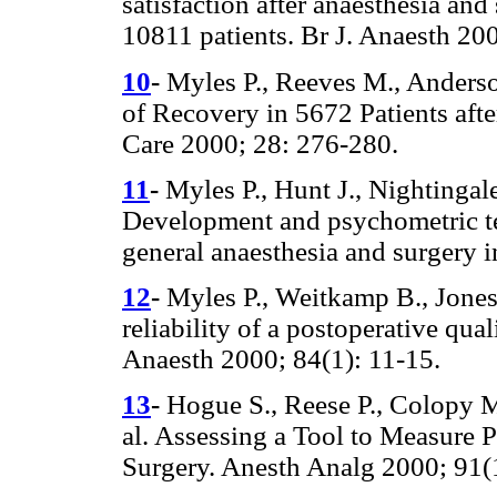
satisfaction after anaesthesia and
10811 patients. Br J. Anaesth 200
10
-
Myles P., Reeves M., Anders
of Recovery in 5672 Patients afte
Care 2000; 28: 276-280.
11
-
Myles P., Hunt J., Nightingale 
Development and psychometric test
general anaesthesia and surgery 
12
-
Myles P., Weitkamp B., Jones 
reliability of a postoperative qua
Anaesth 2000; 84(1): 11-15.
13
-
Hogue S., Reese P., Colopy M
al. Assessing a Tool to Measure P
Surgery. Anesth Analg 2000; 91(