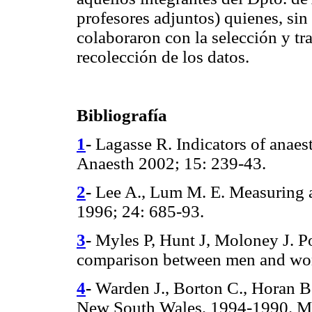
profesores adjuntos) quienes, sin 
colaboraron con la selección y tr
recolección de los datos.
Bibliografía
1
-
Lagasse R. Indicators of anaes
Anaesth 2002; 15: 239-43.
2
-
Lee A., Lum M. E. Measuring a
1996; 24: 685-93.
3
-
Myles P, Hunt J, Moloney J. Po
comparison between men and wom
4
-
Warden J., Borton C., Horan B.
New South Wales, 1994-1990. Me