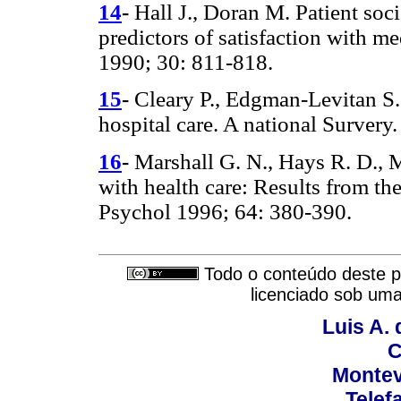
14
-
Hall J., Doran M. Patient soc
predictors of satisfaction with m
1990; 30: 811-818.
15
-
Cleary P., Edgman-Levitan S.,
hospital care. A national Survery
16
-
Marshall G. N., Hays R. D., M
with health care: Results from th
Psychol 1996; 64: 380-390.
Todo o conteúdo deste pe
licenciado sob um
Luis A. 
C
Montev
Telef