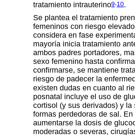
,
9
10
tratamiento intrauterino
.
Se plantea el tratamiento pre
femeninos con riesgo elevado 
considera en fase experimental
mayoría inicia tratamiento an
ambos padres portadores, man
sexo femenino hasta confirma
confirmarse, se mantiene trat
riesgo de padecer la enfermed
existen dudas en cuanto al ri
posnatal incluye el uso de gl
cortisol (y sus derivados) y l
formas perdedoras de sal. En 
aumentarse la dosis de gluco
moderadas o severas, cirugías,