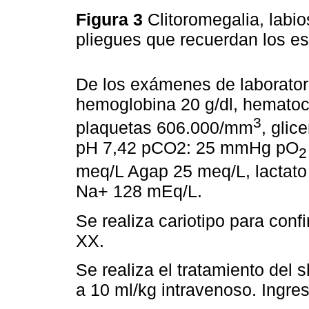
Figura 3
Clitoromegalia, lab
pliegues que recuerdan los es
De los exámenes de laborato
hemoglobina 20 g/dl, hematoc
3
plaquetas 606.000/mm
, glic
pH 7,42 pCO2: 25 mmHg pO
2
meq/L Agap 25 meq/L, lactato
Na+ 128 mEq/L.
Se realiza cariotipo para con
XX.
Se realiza el tratamiento del 
a 10 ml/kg intravenoso. Ingres