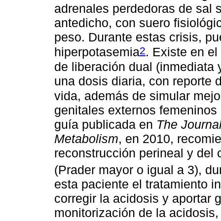
adrenales perdedoras de sal s
antedicho, con suero fisiológi
peso. Durante estas crisis, p
2
hiperpotasemia
. Existe en e
de liberación dual (inmediata 
una dosis diaria, con reporte
vida, además de simular mejor
genitales externos femeninos e
guía publicada en
The Journal
Metabolism
, en 2010, recomie
reconstrucción perineal y del c
(Prader mayor o igual a 3), du
esta paciente el tratamiento ini
corregir la acidosis y aportar
monitorización de la acidosis