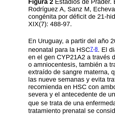
Figura 2
Estadios de Prader. 
Rodríguez A, Sanz M, Echevar
congénita por déficit de 21-hid
XIX(7): 488-97.
En Uruguay, a partir del año 2
,
7
8
neonatal para la HSC
. El 
en el gen CYP21A2 a través de
o amniocentesis, también a tr
extraído de sangre materna, q
las nueve semanas y evita tra
recomienda en HSC con ambos
severa y el antecedente de un 
que se trata de una enfermed
tratamiento prenatal se consi