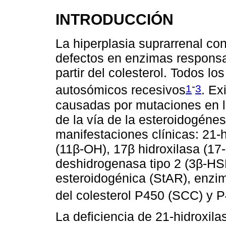
INTRODUCCIÓN
La hiperplasia suprarrenal c
defectos en enzimas responsabl
partir del colesterol. Todos 
-
1
3
autosómicos recesivos
. Ex
causadas por mutaciones en l
de la vía de la esteroidogénes
manifestaciones clínicas: 21-h
(11β-OH), 17β hidroxilasa (17-
deshidrogenasa tipo 2 (3β-HS
esteroidogénica (StAR), enzim
del colesterol P450 (SCC) y 
La deficiencia de 21-hidroxil