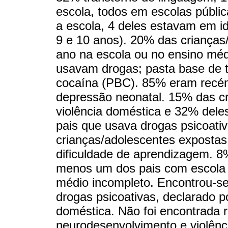
escola, todos em escolas públi
a escola, 4 deles estavam em id
9 e 10 anos). 20% das criança
ano na escola ou no ensino mé
usavam drogas; pasta base de 
cocaína (PBC). 85% eram recé
depressão neonatal. 15% das c
violência doméstica e 32% dele
pais que usava drogas psicoat
crianças/adolescentes expostas
dificuldade de aprendizagem. 
menos um dos pais com escola 
médio incompleto. Encontrou-se 
drogas psicoativas, declarado p
doméstica. Não foi encontrada re
neurodesenvolvimento e violênc