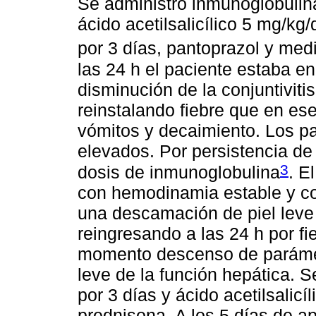
Se administró inmunoglobulina
ácido acetilsalicílico 5 mg/kg
por 3 días, pantoprazol y me
las 24 h el paciente estaba en
disminución de la conjuntivitis
reinstalando fiebre que en e
vómitos y decaimiento. Los pa
elevados. Por persistencia de
3
dosis de inmunoglobulina
. E
con hemodinamia estable y co
una descamación de piel leve 
reingresando a las 24 h por f
momento descenso de parámetr
leve de la función hepática. S
por 3 días y ácido acetilsali
prednisona. A los 5 días de api