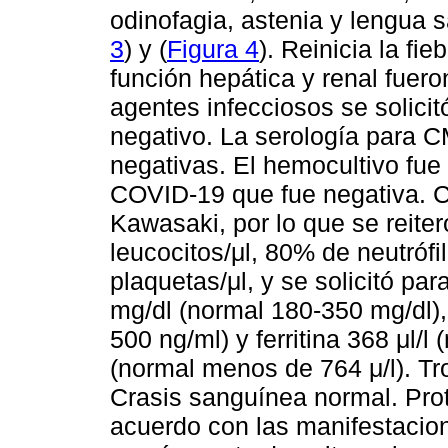
odinofagia, astenia y lengua s
3
) y (
Figura 4
). Reinicia la fi
función hepática y renal fuer
agentes infecciosos se solicit
negativo. La serología para 
negativas. El hemocultivo fue
COVID-19 que fue negativa. C
Kawasaki, por lo que se reit
leucocitos/μl, 80% de neutrófi
plaquetas/μl, y se solicitó par
mg/dl (normal 180-350 mg/dl)
500 ng/ml) y ferritina 368 μl/l
(normal menos de 764 μ/l). Tr
Crasis sanguínea normal. Prot
acuerdo con las manifestacion