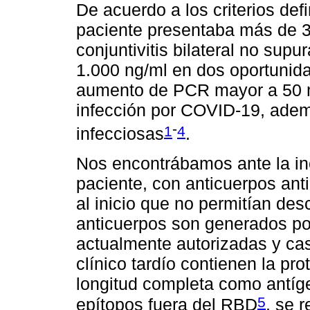
De acuerdo a los criterios de
paciente presentaba más de 3
conjuntivitis bilateral no sup
1.000 ng/ml en dos oportunidad
aumento de PCR mayor a 50 m
infección por COVID-19, adem
-
1
4
infecciosas
.
Nos encontrábamos ante la inc
paciente, con anticuerpos ant
al inicio que no permitían de
anticuerpos son generados po
actualmente autorizadas y cas
clínico tardío contienen la pr
longitud completa como antíge
5
epítopos fuera del RBD
, se 