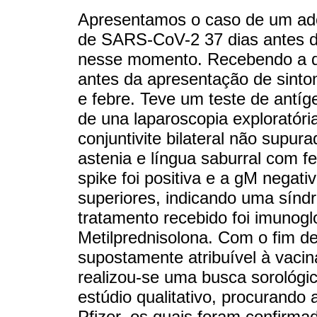
Apresentamos o caso de um ad
de SARS-CoV-2 37 dias antes do
nesse momento. Recebendo a dos
antes da apresentação de sinto
e febre. Teve um teste de antí
de una laparoscopia exploratória
conjuntivite bilateral não supur
astenia e língua saburral com fe
spike foi positiva e a gM negat
superiores, indicando uma sínd
tratamento recebido foi imunogl
Metilprednisolona. Com o fim de
supostamente atribuível à vacin
realizou-se uma busca sorológ
estúdio qualitativo, procurando
Pfizer, os quais foram confirm