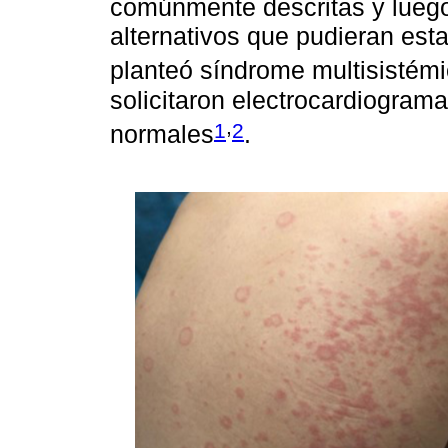
comúnmente descritas y luego
alternativos que pudieran est
planteó síndrome multisistém
solicitaron electrocardiogram
,
1
2
normales
.