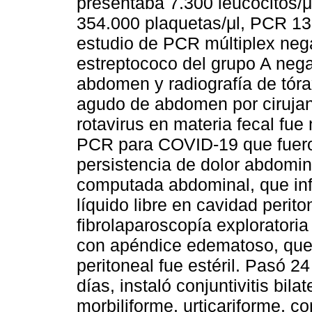
presentaba 7.300 leucocitos/μl
354.000 plaquetas/μl, PCR 13
estudio de PCR múltiplex nega
estreptococo del grupo A nega
abdomen y radiografía de tór
agudo de abdomen por cirujan
rotavirus en materia fecal fue 
PCR para COVID-19 que fueron
persistencia de dolor abdomina
computada abdominal, que inf
líquido libre en cavidad perito
fibrolaparoscopía exploratoria
con apéndice edematoso, que s
peritoneal fue estéril. Pasó 24
días, instaló conjuntivitis bi
morbiliforme, urticariforme, c