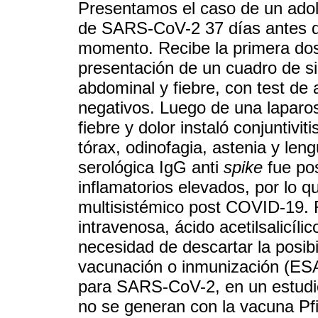
Presentamos el caso de un ado
de SARS-CoV-2 37 días antes de
momento. Recibe la primera dosi
presentación de un cuadro de si
abdominal y fiebre, con test d
negativos. Luego de una laparos
fiebre y dolor instaló conjuntivi
tórax, odinofagia, astenia y len
serológica IgG anti
spike
fue pos
inflamatorios elevados, por lo 
multisistémico post COVID-19. 
intravenosa, ácido acetilsalicíli
necesidad de descartar la posibi
vacunación o inmunización (ESAV
para SARS-CoV-2, en un estudio
no se generan con la vacuna Pfi