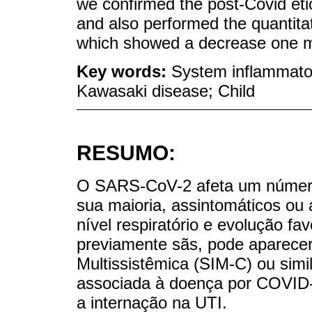
we confirmed the post-Covid eti
and also performed the quantitat
which showed a decrease one mo
Key words:
System inflammato
Kawasaki disease; Child
RESUMO:
O SARS-CoV-2 afeta um número 
sua maioria, assintomáticos o
nível respiratório e evolução f
previamente sãs, pode aparecer
Multissistêmica (SIM-C) ou simi
associada à doença por COVID-
a internação na UTI.