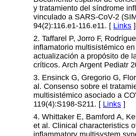
y tratamiento del síndrome inf
vinculado a SARS-CoV-2 (SIM
94(2):116.e1-116.e11. [
Links
]
2. Taffarel P, Jorro F, Rodríg
inflamatorio multisistémico e
actualización a propósito de 
críticos. Arch Argent Pediatr 
3. Ensinck G, Gregorio G, Flor
al. Consenso sobre el tratami
multisistémico asociado a CO
119(4):S198-S211. [
Links
]
4. Whittaker E, Bamford A, K
et al. Clinical characteristics 
inflammatory multisystem syn