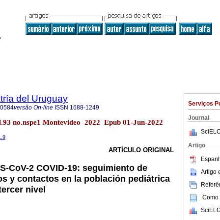
tría del Uruguay
Serviços P
-0584
versão On-line
ISSN
1688-1249
Journal
ol.93 no.nspe1 Montevideo 2022 Epub 01-Jun-2022
SciELO
1.9
Artigo
ARTÍCULO ORIGINAL
Espanh
RS-CoV-2 COVID-19: seguimiento de
Artigo
 y contactos en la población pediátrica
Referên
tercer nivel
Como c
SciELO