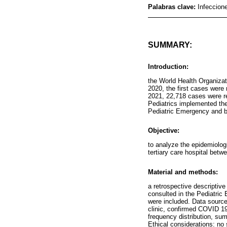
Palabras clave:
Infeccion
SUMMARY:
Introduction:
the World Health Organiz
2020, the first cases were 
2021, 22,718 cases were re
Pediatrics implemented the
Pediatric Emergency and b
Objective:
to analyze the epidemiologi
tertiary care hospital bet
Material and methods:
a retrospective descriptiv
consulted in the Pediatri
were included. Data sources
clinic, confirmed COVID 19
frequency distribution, sum
Ethical considerations: no