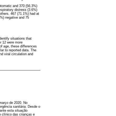
ptomatic and 370 (56.3%)
spiratory distress (3.6%)
others. 467 (71.1%) had at
.7%) negative and 75
ntify situations that
er 12 were more
of age, these differences
ilar to reported data. The
d viral circulation and
março de 2020. No
rgência sanitária. Desde o
ante esta situação
 clínico das crianças e