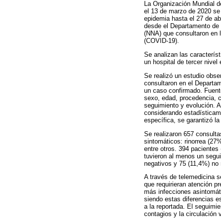
La Organización Mundial 
el 13 de marzo de 2020 se 
epidemia hasta el 27 de ab
desde el Departamento de P
(NNA) que consultaron en 
(COVID-19).
Se analizan las caracterí
un hospital de tercer nivel
Se realizó un estudio obse
consultaron en el Departa
un caso confirmado. Fuentes
sexo, edad, procedencia, 
seguimiento y evolución. A
considerando estadísticame
específica, se garantizó l
Se realizaron 657 consulta
sintomáticos: rinorrea (27%
entre otros. 394 pacientes
tuvieron al menos un segui
negativos y 75 (11,4%) no 
A través de telemedicina 
que requirieran atención 
más infecciones asintomát
siendo estas diferencias e
a la reportada. El seguimie
contagios y la circulación 