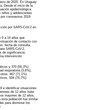
arzo de 2020. En Uruguay
. Desde el inicio de la
tuación epidemiológica
s niños y adolescentes
 por coronavirus 2019
fección por SARS-CoV-2 en
de 0 a 14 años que
situación de contacto con
es: fecha de consulta,
 para SARS-CoV-2,
 de significancia,
una intervención
áticos y 370 (56,3%)
ad respiratoria (3,6%),
 otros. 467 (71,1%)
itivos, 504 (76,7%)
e identificar situaciones
 menores de 12 años hubo
 los mayores de 12 años,
 esta población fue similar
das para disminuir los
e.