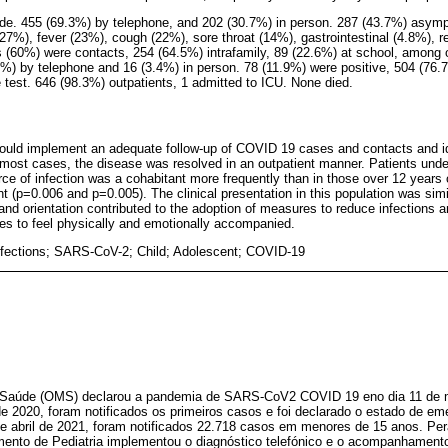
de. 455 (69.3%) by telephone, and 202 (30.7%) in person. 287 (43.7%) asym
7%), fever (23%), cough (22%), sore throat (14%), gastrointestinal (4.8%), re
 (60%) were contacts, 254 (64.5%) intrafamily, 89 (22.6%) at school, among 
.6%) by telephone and 16 (3.4%) in person. 78 (11.9%) were positive, 504 (76
e test. 646 (98.3%) outpatients, 1 admitted to ICU. None died.
ould implement an adequate follow-up of COVID 19 cases and contacts and ide
n most cases, the disease was resolved in an outpatient manner. Patients und
e of infection was a cohabitant more frequently than in those over 12 years 
cant (p=0.006 and p=0.005). The clinical presentation in this population was sim
and orientation contributed to the adoption of measures to reduce infections an
ies to feel physically and emotionally accompanied.
nfections; SARS-CoV-2; Child; Adolescent; COVID-19
 Saúde (OMS) declarou a pandemia de SARS-CoV2 COVID 19 eno dia 11 de 
 2020, foram notificados os primeiros casos e foi declarado o estado de eme
de abril de 2021, foram notificados 22.718 casos em menores de 15 anos. Per
mento de Pediatria implementou o diagnóstico telefónico e o acompanhamento