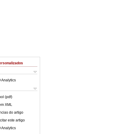
ersonalizados
 Analytics
ol (pdf)
 em XML
cias do artigo
itar este artigo
 Analytics