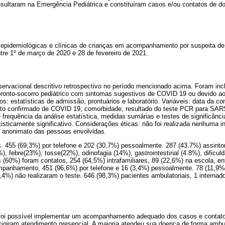
sultaram na Emergência Pediátrica e constituíram casos e/ou contatos de d
as epidemiológicas e clínicas de crianças em acompanhamento por suspeita 
ntre 1º de março de 2020 e 28 de fevereiro de 2021.
servacional descritivo retrospectivo no período mencionado acima. Foram inc
ronto-socorro pediátrico com sintomas sugestivos de COVID 19 ou devido 
s: estatísticas de admissão, prontuários e laboratório. Variáveis: data da con
ntato confirmado de COVID 19, comorbidade, resultado do teste PCR para S
e frequência da análise estatística, medidas sumárias e testes de significânc
isticamente significativo. Considerações éticas: não foi realizada nenhuma in
 o anonimato das pessoas envolvidas.
s. 455 (69,3%) por telefone e 202 (30,7%) pessoalmente. 287 (43.7%) assint
%), febre(23%), tosse(22%), odinofagia (14%), gastrointestinal (4.8%), dificuld
s (60%) foram contatos, 254 (64,5%) intrafamiliares, 89 (22,6%) na escola, en
panhamento, 451 (96,6%) por telefone e 16 (3,4%) pessoalmente. 78 (11,9%)
,4%) não realizaram o teste. 646 (98,3%) pacientes ambulatoriais, 1 interna
, foi possível implementar um acompanhamento adequado dos casos e conta
exigiram atendimento presencial. A maioria atendeu sua doença de forma ambu