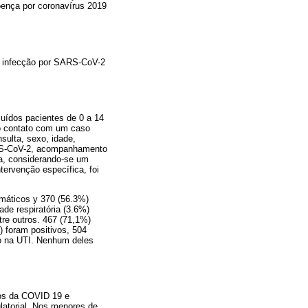
oença por coronavírus 2019
de infecção por SARS-CoV-2
luídos pacientes de 0 a 14
ao contato com um caso
sulta, sexo, idade,
ARS-CoV-2, acompanhamento
ia, considerando-se um
tervenção específica, foi
omáticos y 370 (56.3%)
ade respiratória (3.6%)
tre outros. 467 (71,1%)
 foram positivos, 504
do na UTI. Nenhum deles
tos da COVID 19 e
latorial. Nos menores de