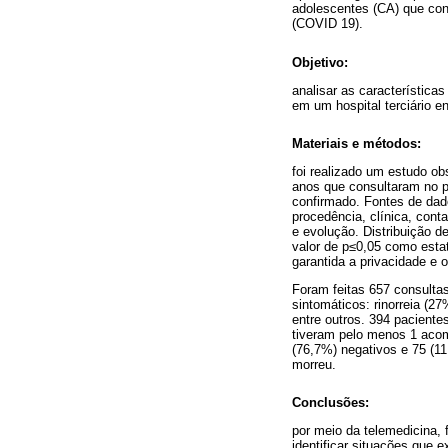
adolescentes (CA) que con
(COVID 19).
Objetivo:
analisar as característic
em um hospital terciário e
Materiais e métodos:
foi realizado um estudo ob
anos que consultaram no p
confirmado. Fontes de dado
procedência, clínica, co
e evolução. Distribuição d
valor de p≤0,05 como estat
garantida a privacidade e
Foram feitas 657 consulta
sintomáticos: rinorreia (27
entre outros. 394 paciente
tiveram pelo menos 1 acom
(76,7%) negativos e 75 (11
morreu.
Conclusões:
por meio da telemedicina
identificar situações que 