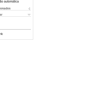
ão automática
cionados
ar
nk