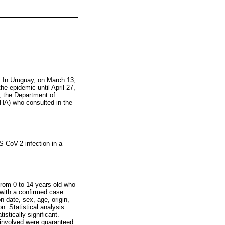
In Uruguay, on March 13,
he epidemic until April 27,
, the Department of
CHA) who consulted in the
S-CoV-2 infection in a
from 0 to 14 years old who
with a confirmed case
n date, sex, age, origin,
n. Statistical analysis
stically significant.
 involved were guaranteed.