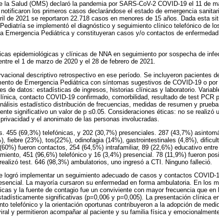
de la Salud (OMS) declaró la pandemia por SARS-CoV-2 COVID-19 el 11 de m
notificaron los primeros casos declarándose el estado de emergencia sanitaria
ril de 2021 se reportaron 22.718 casos en menores de 15 años. Dada esta si
ediatría se implementó el diagnóstico y seguimiento clínico telefónico de lo
la Emergencia Pediátrica y constituyeran casos y/o contactos de enfermedad
sticas epidemiológicas y clínicas de NNA en seguimiento por sospecha de in
 entre el 1 de marzo de 2020 y el 28 de febrero de 2021.
rvacional descriptivo retrospectivo en ese período. Se incluyeron pacientes 
mento de Emergencia Pediátrica con síntomas sugestivos de COVID-19 o por 
 de datos: estadísticas de ingresos, historias clínicas y laboratorio. Variabl
clínica, contacto COVID-19 confirmado, comorbilidad, resultado de test PCR
nálisis estadístico distribución de frecuencias, medidas de resumen y pruebas
nte significativo un valor de p ≤0.05. Consideraciones éticas: no se realizó 
a privacidad y el anonimato de las personas involucradas.
s. 455 (69,3%) telefónicas, y 202 (30,7%) presenciales. 287 (43,7%) asintom
), fiebre (23%), tos(22%), odinofagia (14%), gastrointestinales (4,8%), dificult
 (60%) fueron contactos, 254 (64,5%) intrafamiliar, 89 (22,6%) educativo entre
miento, 451 (96,6%) telefónico y 16 (3,4%) presencial. 78 (11,9%) fueron pos
realizó test. 646 (98,3%) ambulatorios, uno ingresó a CTI. Ninguno falleció.
se logró implementar un seguimiento adecuado de casos y contactos COVID-19 
presencial. La mayoría cursaron su enfermedad en forma ambulatoria. En los
icas y la fuente de contagio fue un conviviente con mayor frecuencia que en
stadísticamente significativas (p=0,006 y p=0,005). La presentación clínica en
nto telefónico y la orientación oportunas contribuyeron a la adopción de medi
viral y permitieron acompañar al paciente y su familia física y emocionalment