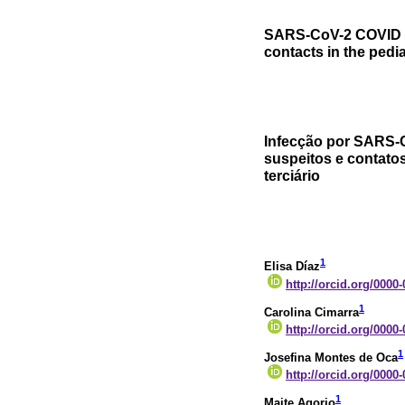
SARS-CoV-2 COVID 19
contacts in the pedia
Infecção por SARS-
suspeitos e contato
terciário
1
Elisa Díaz
http://orcid.org/0000
1
Carolina Cimarra
http://orcid.org/0000
1
Josefina Montes de Oca
http://orcid.org/0000
1
Maite Agorio