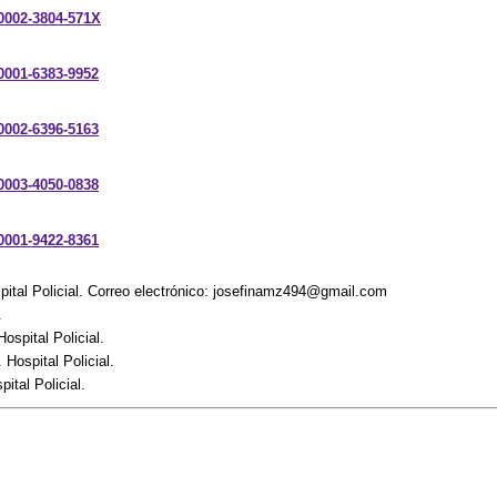
-0002-3804-571X
-0001-6383-9952
-0002-6396-5163
-0003-4050-0838
-0001-9422-8361
pital Policial. Correo electrónico: josefinamz494@gmail.com
.
Hospital Policial.
Hospital Policial.
ital Policial.