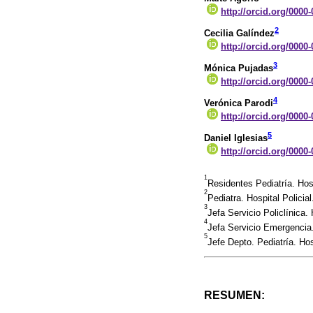
http://orcid.org/0000
2
Cecilia Galíndez
http://orcid.org/0000
3
Mónica Pujadas
http://orcid.org/0000
4
Verónica Parodi
http://orcid.org/0000
5
Daniel Iglesias
http://orcid.org/0000
1
Residentes Pediatría. Hos
2
Pediatra. Hospital Policial
3
Jefa Servicio Policlínica. 
4
Jefa Servicio Emergencia. 
5
Jefe Depto. Pediatría. Hosp
RESUMEN: