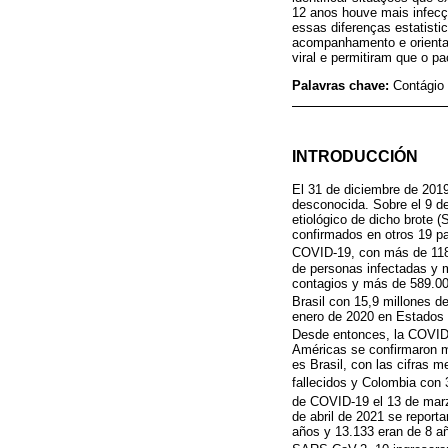
12 anos houve mais infecç
essas diferenças estatisti
acompanhamento e orientaç
viral e permitiram que o 
Palavras chave:
Contágio
INTRODUCCIÓN
El 31 de diciembre de 2019
desconocida. Sobre el 9 de
etiológico de dicho brote
confirmados en otros 19 p
COVID-19, con más de 118.
de personas infectadas y m
contagios y más de 589.000
Brasil con 15,9 millones d
enero de 2020 en Estados U
Desde entonces, la COVID-1
Américas se confirmaron m
es Brasil, con las cifras 
fallecidos y Colombia con
de COVID-19 el 13 de mar
de abril de 2021 se report
años y 13.133 eran de 8 año