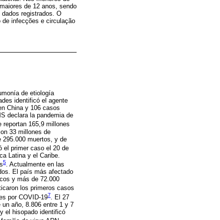
 maiores de 12 anos, sendo
 dados registrados. O
 de infecções e circulação
umonía de etiología
des identificó el agente
en China y 106 casos
MS declara la pandemia de
 reportan 165,9 millones
con 33 millones de
e 295.000 muertos, y de
ó el primer caso el 20 de
ca Latina y el Caribe.
5
as
. Actualmente en las
dos. El país más afectado
ticos y más de 72.000
icaron los primeros casos
7
tes por COVID-19
. El 27
 un año, 8.806 entre 1 y 7
y el hisopado identificó