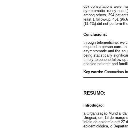
657 consultations were ma
symptomatic: runny nose (2
among others. 394 patients
least 1 follow-up, 451 (96
(11.4%) did not perform th
Conclusions:
through telemedicine, we c
required in-person care. I
asymptomatic and the sourc
being statistically signifi
timely telephone follow-up 
enabled patients and famil
Key words:
Coronavirus i
RESUMO:
Introdução:
a Organização Mundial da
Uruguai, em 13 de março de
início da epidemia até 27 
epidemiológica, o Departa