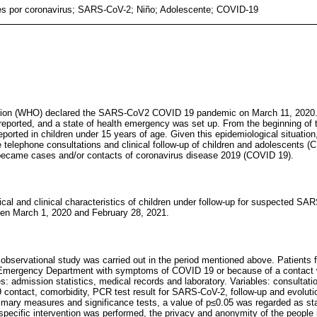
es por coronavirus; SARS-CoV-2; Niño; Adolescente; COVID-19
ation (WHO) declared the SARS-CoV2 COVID 19 pandemic on March 11, 2020. 
reported, and a state of health emergency was set up. From the beginning of t
ported in children under 15 years of age. Given this epidemiological situation
 telephone consultations and clinical follow-up of children and adolescents (
ecame cases and/or contacts of coronavirus disease 2019 (COVID 19).
cal and clinical characteristics of children under follow-up for suspected SAR
ween March 1, 2020 and February 28, 2021.
e observational study was carried out in the period mentioned above. Patients 
c Emergency Department with symptoms of COVID 19 or because of a contact 
: admission statistics, medical records and laboratory. Variables: consultatio
 contact, comorbidity, PCR test result for SARS-CoV-2, follow-up and evolutio
mary measures and significance tests, a value of p≤0.05 was regarded as stati
 specific intervention was performed, the privacy and anonymity of the people