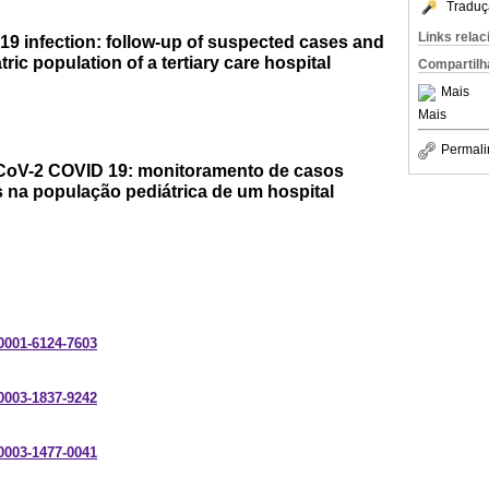
Traduç
Links rela
 infection: follow-up of suspected cases and
tric population of a tertiary care hospital
Compartilh
Mais
Mais
Permali
CoV-2 COVID 19: monitoramento de casos
s na população pediátrica de um hospital
-0001-6124-7603
-0003-1837-9242
-0003-1477-0041