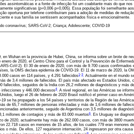
ões assintomáticas e a fonte de infecção foi um coabitante mais do que nos
camente significativas (p=0,006 p=0,005). Essa população foi semelhante aos
ão oportuna por telefone contribuíram para a adoção de medidas de redução
paciente e sua família se sentissem acompanhados física e emocionalmente.
 do coronavírus; SARS-CoV-2; Criança; Adolescente; COVID-19
, en Wuhan en la provincia de Hubei, China, se informa sobre un brote de ne
 enero de 2020, el Centro Chino para el Control y la Prevención de Enfermeda
 (SARS-CoV-2). El 30 de enero de 2020, con más de 9.700 casos confirmados 
aíses, la OMS declara epidemia de COVID-19. El 11 de marzo de 2020, la O
1
-
3
000 casos en 114 países, y 4.291 fallecidos
. Actualmente en el mundo se
ás de 3,4 millones de fallecidos. El país más afectado es Estados Unidos, 
 fallecidos, seguidos de la India con 26,2 millones de diagnósticos y más d
4
e infecciones y 446.000 decesos
. A nivel regional, en las Américas se inform
nidos, luego el 26 de febrero de 2020 Brasil notificó el primer caso en Améri
9 se ha propagado a los 54 países y territorios de la Región de las Améric
ás de 65,7 millones de personas infectadas y más de 1,6 millones de falleci
mencionadas anteriormente, seguido de Argentina con 3,5 millones de diagnós
6
 3,1 millones de contagios y más de 83.000 muertos
. En Uruguay se diagnost
zo de 2020, actualmente hay más de 262.000 casos, con más de 3800 muer
aron 22.718 casos en menores de 15 años, de los cuales 779 eran menores de
s o más. De ellos, 127 requirieron internación, 24 ingresaron por otra causa 
8