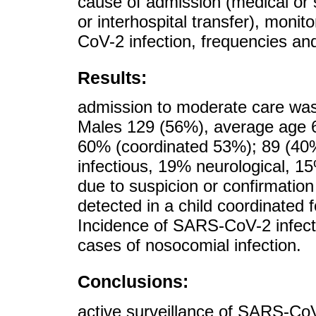
cause of admission (medical or 
or interhospital transfer), mon
CoV-2 infection, frequencies an
Results:
admission to moderate care was 
Males 129 (56%), average age 6
60% (coordinated 53%); 89 (40
infectious, 19% neurological, 15
due to suspicion or confirmati
detected in a child coordinated
Incidence of SARS-CoV-2 infecti
cases of nosocomial infection.
Conclusions:
active surveillance of SARS-CoV-