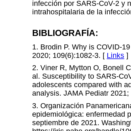
infección por SARS-CoV-2 y n
intrahospitalaria de la infecció
BIBLIOGRAFÍA:
1. Brodin P. Why is COVID-19 
2020; 109(6):1082-3. [
Links
]
2. Viner R, Mytton O, Bonell 
al. Susceptibility to SARS-Co
adolescents compared with ad
analysis. JAMA Pediatr 2021; 
3. Organización Panamericana
epidemiológica: enfermedad p
septiembre de 2021. Washingt
https://iris.paho.org/handle/1