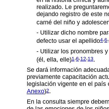
realizado. Le preguntarem
dejando registro de este no
carné del niño y adolesce
- Utilizar dicho nombre par
,
,
4
6
defecto usar el apellido
- Utilizar los pronombres y
,
,
,
1
6
12
13
(él, ella, elle)
.
Se dará información adecuada 
previamente capacitación actu
legislación vigente en el paí
2
Anexo
)
.
En la consulta siempre debemo
de las emociones de los niños