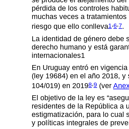
pérdida de los controles habi
muchas veces a tratamientos p
,
,
1
6
7
riesgo que ello conlleva
.
La identidad de género debe 
derecho humano y está garant
internacionales1
En Uruguay entró en vigencia 
(ley 19684) en el año 2018, y
,
8
9
104/019) en 2019
(ver
Ane
El objetivo de la ley es “aseg
residentes de la República a u
estigmatización, para lo cua
y políticas integrales de prev