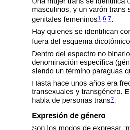
Una mujer trans se identifica
masculinos, y un varón trans 
,
,
1
6
7
genitales femeninos
.
Hay quienes se identifican co
fuera del esquema dicotómico
Dentro del espectro no binario
denominación específica (géner
siendo un término paraguas qu
Hasta hace unos años era frec
transexuales y transgénero. E
7
habla de personas trans
.
Expresión de género
Son los modos de expresar “m