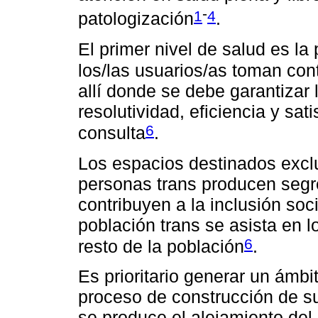
-
1
4
patologización
.
El primer nivel de salud es la
los/las usuarios/as toman con
allí donde se debe garantizar 
resolutividad, eficiencia y sat
6
consulta
.
Los espacios destinados excl
personas trans producen segr
contribuyen a la inclusión soc
población trans se asista en 
6
resto de la población
.
Es prioritario generar un ámb
proceso de construcción de su
se produce el alejamiento del 