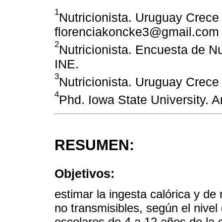
1
Nutricionista. Uruguay Crece
florenciakoncke3@gmail.com
2
Nutricionista. Encuesta de Nut
INE.
3
Nutricionista. Uruguay Crec
4
Phd. Iowa State University.
RESUMEN:
Objetivos:
estimar la ingesta calórica y d
no transmisibles, según el nive
escolares de 4 a 12 años de la