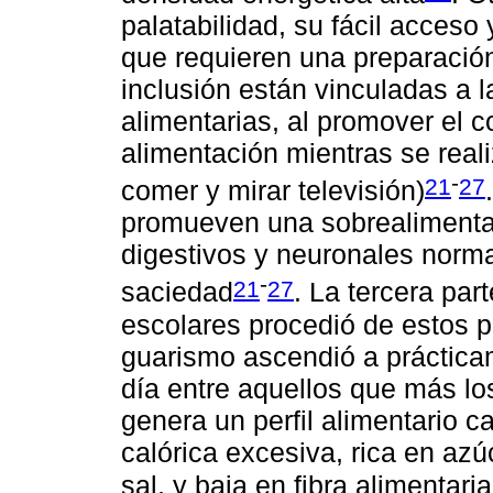
palatabilidad, su fácil acceso
que requieren una preparació
inclusión están vinculadas a l
alimentarias, al promover el 
alimentación mientras se reali
-
21
27
comer y mirar televisión)
promueven una sobrealimenta
digestivos y neuronales norma
-
21
27
saciedad
. La tercera par
escolares procedió de estos p
guarismo ascendió a práctica
día entre aquellos que más l
genera un perfil alimentario 
calórica excesiva, rica en azú
sal, y baja en fibra alimentari