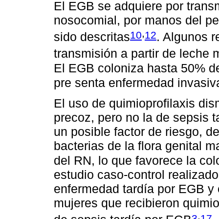
El EGB se adquiere por transm
nosocomial, por manos del per
,
10
12
sido descritas
. Algunos r
transmisión a partir de leche 
El EGB coloniza hasta 50% de
pre senta enfermedad invasiv
El uso de quimioprofilaxis dis
precoz, pero no la de sepsis 
un posible factor de riesgo, d
bacterias de la flora genital 
del RN, lo que favorece la co
estudio caso-control realiza
enfermedad tardía por EGB y 
mujeres que recibieron quimio
,
3
17