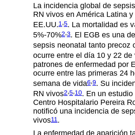
La incidencia global de sepsi
RN vivos en América Latina y 
,
1
5
EE.UU.
. La mortalidad es v
,
2
3
5%-70%
. El EGB es una de
sepsis neonatal tanto precoz 
ocurre entre el día 10 y 22 de
patrones de enfermedad por E
ocurre entre las primeras 24 h
,
6
9
semana de vida
. Su incide
,
,
2
5
10
RN vivos
. En un estudio 
Centro Hospitalario Pereira R
notificó una incidencia de se
11
vivos
.
La enfermedad de aparición ta