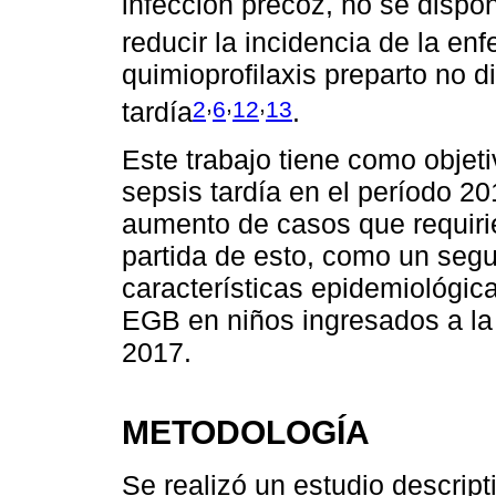
infección precoz, no se dispo
reducir la incidencia de la en
quimioprofilaxis preparto no d
,
,
,
2
6
12
13
tardía
.
Este trabajo tiene como objeti
sepsis tardía en el período 2
aumento de casos que requiri
partida de esto, como un segu
características epidemiológica
EGB en niños ingresados a l
2017.
METODOLOGÍA
Se realizó un estudio descript