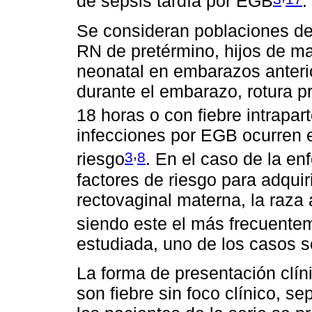
de sepsis tardía por EGB
.
Se consideran poblaciones de
RN de pretérmino, hijos de m
neonatal en embarazos anterio
durante el embarazo, rotura
18 horas o con fiebre intrapar
infecciones por EGB ocurren e
,
3
8
riesgo
. En el caso de la e
factores de riesgo para adquir
rectovaginal materna, la raza
siendo este el más frecuente
estudiada, uno de los casos s
La forma de presentación clín
son fiebre sin foco clínico, se