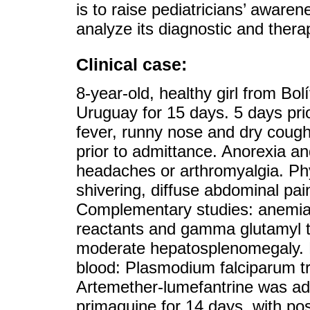
is to raise pediatricians’ aware
analyze its diagnostic and thera
Clinical case:
8-year-old, healthy girl from Bo
Uruguay for 15 days. 5 days pri
fever, runny nose and dry cough
prior to admittance. Anorexia and
headaches or arthromyalgia. Phy
shivering, diffuse abdominal pa
Complementary studies: anemia
reactants and gamma glutamyl t
moderate hepatosplenomegaly. Pa
blood: Plasmodium falciparum tr
Artemether-lumefantrine was adm
primaquine for 14 days, with pos