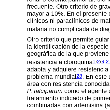
frecuente. Otro criterio de gr
mayor a 10%. En el presente c
clínicos ni paraclínicos de ma
malaria no complicada de dia
Otro criterio que permite guia
la identificación de la espec
geográfica de la que proviene 
,
,
,
1
2
9
2
resistencia a cloroquina
adapta y adquiere resistencia 
28
problema mundial
. En este 
área con resistencia conocida 
P. falciparum
como el agente c
tratamiento indicado de prime
combinadas con artemisina (a