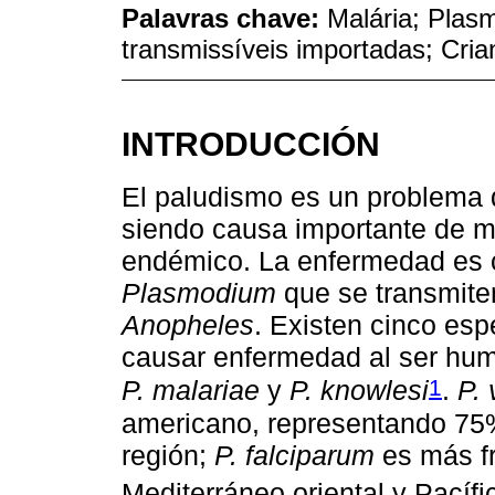
Palavras chave:
Malária; Plas
transmissíveis importadas; Cria
INTRODUCCIÓN
El paludismo es un problema d
siendo causa importante de m
endémico. La enfermedad es 
Plasmodium
que se transmite
Anopheles
. Existen cinco es
causar enfermedad al ser hu
1
P. malariae
y
P. knowlesi
.
P. 
americano, representando 75%
región;
P. falciparum
es más fr
Mediterráneo oriental y Pacífi