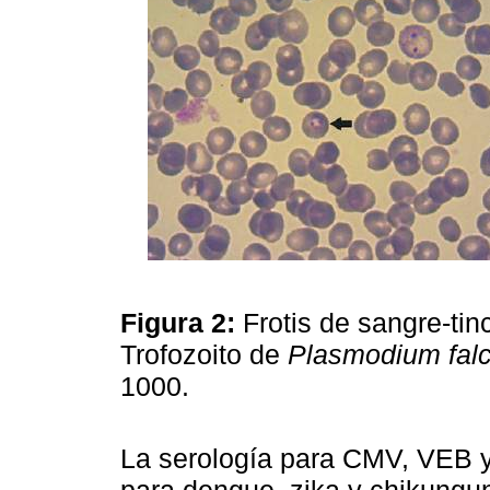
Figura 2:
Frotis de sangre-ti
Trofozoito de
Plasmodium fal
1000.
La serología para CMV, VEB y
para dengue, zika y chikungun