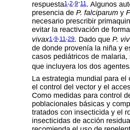
,
,
-
1
2
9
11
respuesta
. Algunos au
presencia de
P. falciparum
y
P
necesario prescribir primaquin
evitar la reactivación de form
,
,
,
1
9
11
29
vivax
. Dado que
P. vi
de donde provenía la niña y e
casos pediátricos de malaria,
que incluyera los dos agentes
La estrategia mundial para el
el control del vector y el acce
Como medidas para control de
poblacionales básicas y comp
tratados con insecticida y el r
insecticidas de acción residua
recomienda el uso de repelen