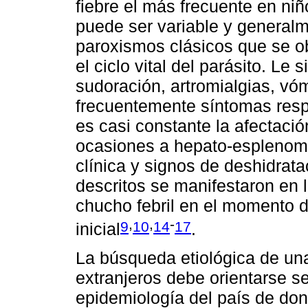
fiebre el más frecuente en ni
puede ser variable y generalm
paroxismos clásicos que se o
el ciclo vital del parásito. Le
sudoración, artromialgias, vó
frecuentemente síntomas respi
es casi constante la afectaci
ocasiones a hepato-esplenom
clínica y signos de deshidrata
descritos se manifestaron en l
chucho febril en el momento d
,
,
-
9
10
14
17
inicial
.
La búsqueda etiológica de una
extranjeros debe orientarse se
epidemiología del país de do