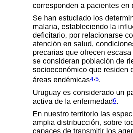
corresponden a pacientes en 
Se han estudiado los determin
malaria, estableciendo la inf
deficitario, por relacionarse c
atención en salud, condicione
precarias que ofrecen escasa 
se consideran población de ri
socioeconómico que residen e
,
4
5
áreas endémicas
.
Uruguay es considerado un pa
6
activa de la enfermedad
.
En nuestro territorio las espe
amplia distribucción, sobre t
capaces de transmitir los age