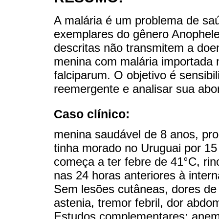
A malária é um problema de sa
exemplares do gênero Anophele
descritas não transmitem a doe
menina com malária importada 
falciparum. O objetivo é sensib
reemergente e analisar sua abo
Caso clínico:
menina saudável de 8 anos, pro
tinha morado no Uruguai por 15 
começa a ter febre de 41°C, rin
nas 24 horas anteriores à inter
Sem lesões cutâneas, dores de 
astenia, tremor febril, dor abd
Estudos complementares: anemi