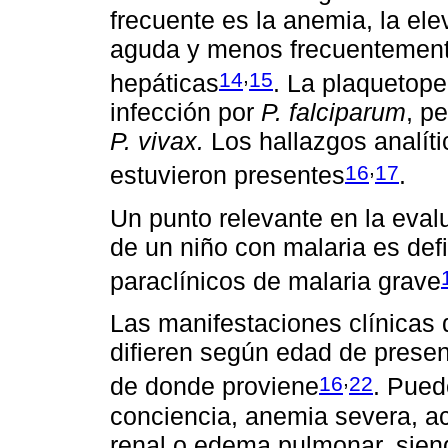
frecuente es la anemia, la ele
aguda y menos frecuentement
,
14
15
hepáticas
. La plaquetop
infección por
P. falciparum
, p
P. vivax.
Los hallazgos analíti
,
16
17
estuvieron presentes
.
Un punto relevante en la evalu
de un niño con malaria es defin
paraclínicos de malaria grave
Las manifestaciones clínicas 
difieren según edad de presen
,
16
22
de donde proviene
. Pued
conciencia, anemia severa, ac
renal o edema pulmonar, sien