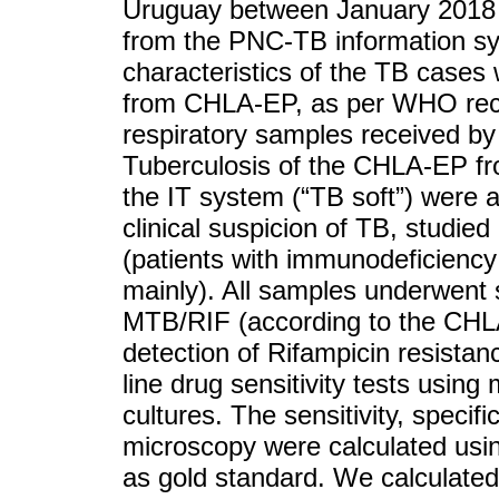
Uruguay between January 2018 
from the PNC-TB information sys
characteristics of the TB cases
from CHLA-EP, as per WHO reco
respiratory samples received by
Tuberculosis of the CHLA-EP fr
the IT system (“TB soft”) were a
clinical suspicion of TB, studied
(patients with immunodeficiency
mainly). All samples underwent
MTB/RIF (according to the CHLA
detection of Rifampicin resistan
line drug sensitivity tests usi
cultures. The sensitivity, spec
microscopy were calculated usi
as gold standard. We calculated