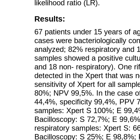
likelihood ratio (LR).
Results:
67 patients under 15 years of 
cases were bacteriologically co
analyzed; 82% respiratory and 1
samples showed a positive cultur
and 18 non- respiratory). One r
detected in the Xpert that was n
sensitivity of Xpert for all sam
80%; NPV 99,5%. In the case of
44,4%, specificity 99,4%, PPV
samples: Xpert S 100%; E 99,
Bacilloscopy: S 72,7%; E 99,
respiratory samples: Xpert S:
Bacilloscopy: S 25%; E 98,8%;