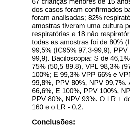
67 crianças menores de 15 ano
dos casos foram confirmados b
foram analisadas; 82% respirató
amostras tiveram uma cultura po
respiratórias e 18 não respiratór
todas as amostras foi de 80% (I
99,5% (IC95% 97,3-99,9), PPV 
99,9). Baciloscopia: S de 46,1%
75% (50,5-89,8), VPL 98,3% (97,
100%; E 99,3% VPP 66% e VPN 
99,8%, PPV 80%, NPV 99,7%. Am
66,6%, E 100%, PPV 100%, NPV
PPV 80%, NPV 93%. O LR + do X
160 e o LR - 0,2.
Conclusões: