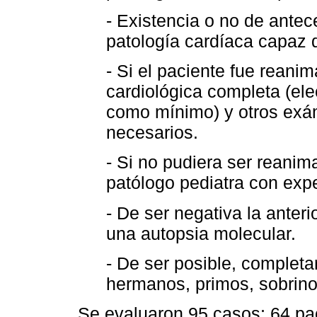
- Existencia o no de ante
patología cardíaca capaz 
- Si el paciente fue reani
cardiológica completa (el
como mínimo) y otros exá
necesarios.
- Si no pudiera ser reanim
patólogo pediatra con expe
- De ser negativa la anteri
una autopsia molecular.
- De ser posible, completar
hermanos, primos, sobrinos
Se evaluaron 95 casos; 64 pa