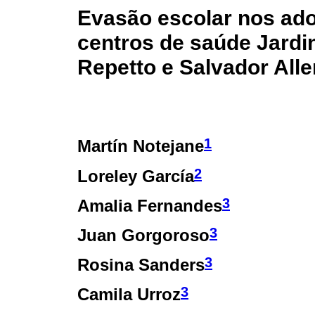
Evasão escolar nos ado
centros de saúde Jard
Repetto e Salvador All
1
Martín Notejane
2
Loreley García
3
Amalia Fernandes
3
Juan Gorgoroso
3
Rosina Sanders
3
Camila Urroz