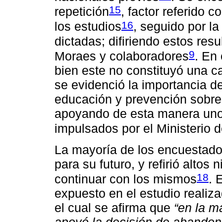
15
repetición
, factor referido 
16
los estudios
, seguido por la
dictadas; difiriendo estos re
9
Moraes y colaboradores
. En
bien este no constituyó una c
se evidenció la importancia d
educación y prevención sobre 
apoyando de esta manera uno d
impulsados por el Ministerio 
La mayoría de los encuestado
para su futuro, y refirió altos
18
continuar con los mismos
. 
expuesto en el estudio realiz
el cual se afirma que
“en la m