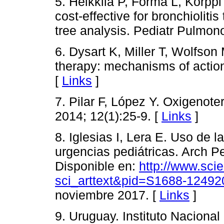
5. Heikkilä P, Forma L, Korpp
cost-effective for bronchioliti
tree analysis. Pediatr Pulmon
6. Dysart K, Miller T, Wolfson
therapy: mechanisms of actio
[
Links
]
7. Pilar F, López Y. Oxigenoter
2014; 12(1):25-9. [
Links
]
8. Iglesias I, Lera E. Uso de l
urgencias pediátricas. Arch Pe
Disponible en:
http://www.scie
sci_arttext&pid=S1688-1249
noviembre 2017. [
Links
]
9. Uruguay. Instituto Naciona