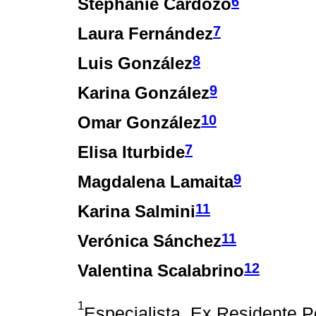
6
Stephanie Cardozo
7
Laura Fernández
8
Luis González
9
Karina González
10
Omar González
7
Elisa Iturbide
9
Magdalena Lamaita
11
Karina Salmini
11
Verónica Sánchez
12
Valentina Scalabrino
1
Especialista. Ex Residente P