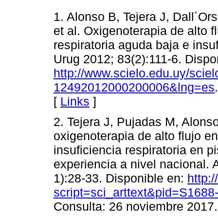
1. Alonso B, Tejera J, Dall´Or
et al. Oxigenoterapia de alto f
respiratoria aguda baja e insuf
Urug 2012; 83(2):111-6. Dispo
http://www.scielo.edu.uy/scie
12492012000200006&lng=es
[
Links
]
2. Tejera J, Pujadas M, Alonso
oxigenoterapia de alto flujo en
insuficiencia respiratoria en p
experiencia a nivel nacional.
1):28-33. Disponible en:
http:
script=sci_arttext&pid=S16
Consulta: 26 noviembre 2017.