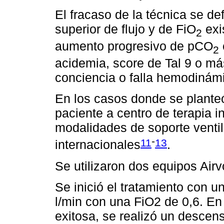
El fracaso de la técnica se de
superior de flujo y de FiO
exis
2
aumento progresivo de pCO
2
acidemia, score de Tal 9 o m
conciencia o falla hemodinám
En los casos donde se planteó 
paciente a centro de terapia in
modalidades de soporte ventil
-
11
13
internacionales
.
Se utilizaron dos equipos Airv
Se inició el tratamiento con u
l/min con una FiO2 de 0,6. En
exitosa, se realizó un descen