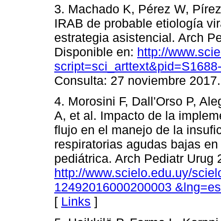
3. Machado K, Pérez W, Pírez 
IRAB de probable etiología vir
estrategia asistencial. Arch P
Disponible en:
http://www.scie
script=sci_arttext&pid=S16
Consulta: 27 noviembre 2017.
4. Morosini F, Dall'Orso P, Al
A, et al. Impacto de la implem
flujo en el manejo de la insufi
respiratorias agudas bajas e
pediátrica. Arch Pediatr Urug 
http://www.scielo.edu.uy/scie
12492016000200003 &lng=es
[
Links
]