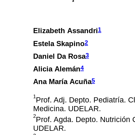
1
Elizabeth Assandri
2
Estela Skapino
3
Daniel Da Rosa
4
Alicia Alemán
5
Ana María Acuña
1
Prof. Adj. Depto. Pediatría. C
Medicina. UDELAR.
2
Prof. Agda. Depto. Nutrición 
UDELAR.