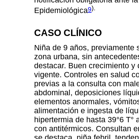
).
9
Epidemiológica
CASO CLÍNICO
Niña de 9 años, previamente s
zona urbana, sin antecedentes
destacar. Buen crecimiento y 
vigente. Controles en salud c
previas a la consulta con male
abdominal, deposiciones líqu
elementos anormales, vómitos
alimentación e ingesta de líq
hipertermia de hasta 39°6 T° 
con antitérmicos. Consultan 
se destaca, niña febril, tend