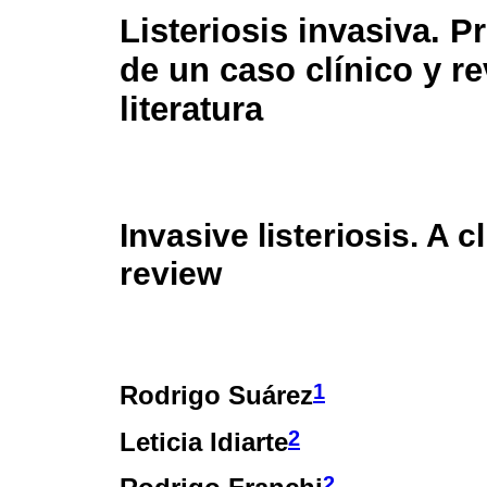
Listeriosis invasiva. P
de un caso clínico y re
literatura
Invasive listeriosis. A c
review
1
Rodrigo Suárez
2
Leticia Idiarte
2