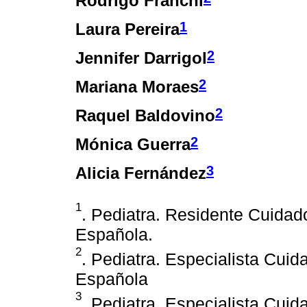
Rodrigo Franchi
1
Laura Pereira
2
Jennifer Darrigol
2
Mariana Moraes
2
Raquel Baldovino
2
Mónica Guerra
3
Alicia Fernández
1
. Pediatra. Residente Cuidad
Española.
2
. Pediatra. Especialista Cui
Española
3
. Pediatra. Especialista Cuid