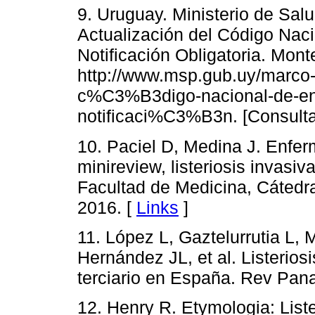
9. Uruguay. Ministerio de Salu
Actualización del Código Nac
Notificación Obligatoria. Mon
http://www.msp.gub.uy/marco
c%C3%B3digo-nacional-de-en
notificaci%C3%B3n. [Consulta
10. Paciel D, Medina J. Enfe
minireview, listeriosis invas
Facultad de Medicina, Cátedr
2016. [
Links
]
11. López L, Gaztelurrutia L, 
Hernández JL, et al. Listerios
terciario en España. Rev Pana
12. Henry R. Etymologia: Liste