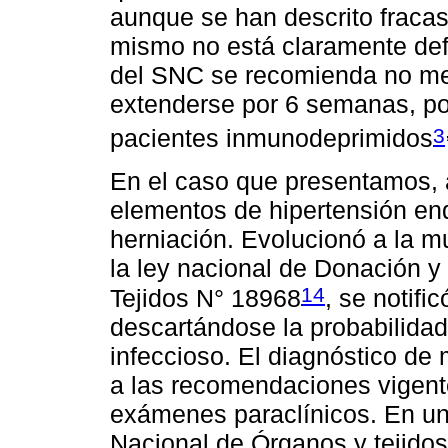
aunque se han descrito fracas
mismo no está claramente defi
del SNC se recomienda no m
extenderse por 6 semanas, por
3
pacientes inmunodeprimidos
En el caso que presentamos, a
elementos de hipertensión 
herniación. Evolucionó a la m
la ley nacional de Donación y
14
Tejidos N° 18968
, se notifi
descartándose la probabilidad
infeccioso. El diagnóstico de 
a las recomendaciones vigentes
exámenes paraclínicos. En una 
Nacional de Órganos y tejidos