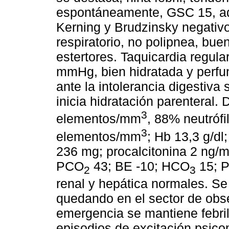
espontáneamente, GSC 15, aqu
Kerning y Brudzinsky negativ
respiratorio, no polipnea, buen
estertores. Taquicardia regul
mmHg, bien hidratada y perfun
ante la intolerancia digestiva
inicia hidratación parenteral. 
3
elementos/mm
, 88% neutrófi
3
elementos/mm
; Hb 13,3 g/dl
236 mg; procalcitonina 2 ng/
PCO
43; BE -10; HCO
15; 
2
3
renal y hepática normales. S
quedando en el sector de obs
emergencia se mantiene febril
episodios de excitación psico