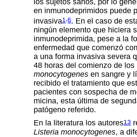
los sujetos sanos, por lo gene
en inmunodeprimidos puede p
,
1
6
invasiva
. En el caso de est
ningún elemento que hiciera 
inmunodeprimida, pese a la f
enfermedad que comenzó como
a una forma invasiva severa q
48 horas del comienzo de los
monocytogenes
en sangre y l
recibido el tratamiento que es
pacientes con sospecha de me
micina, esta última de segund
patógeno referido.
13
En la literatura los autores
r
Listeria monocytogenes
, a di