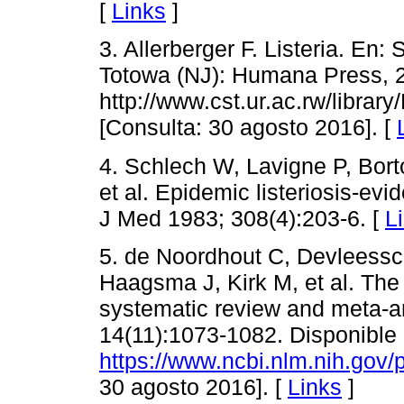
[
Links
]
3. Allerberger F. Listeria. En
Totowa (NJ): Humana Press, 2
http://www.cst.ur.ac.rw/lib
[Consulta: 30 agosto 2016]. [
4. Schlech W, Lavigne P, Bort
et al. Epidemic listeriosis-ev
J Med 1983; 308(4):203-6. [
L
5. de Noordhout C, Devleessc
Haagsma J, Kirk M, et al. The g
systematic review and meta-an
14(11):1073-1082. Disponible 
https://www.ncbi.nlm.nih.gov
30 agosto 2016]. [
Links
]