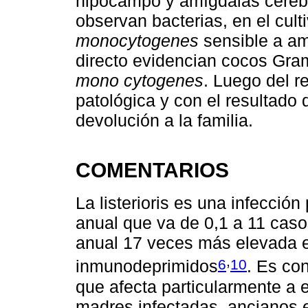
hipocampo y amígdalas cerebe
observan bacterias, en el culti
monocytogenes
sensible a am
directo evidencian cocos Gram
mono cytogenes
. Luego del r
patológica y con el resultado d
devolución a la familia.
COMENTARIOS
La listerioris es una infecció
anual que va de 0,1 a 11 casos
anual 17 veces más elevada 
,
6
10
inmunodeprimidos
. Es co
que afecta particularmente a
madres infectadas, ancianos