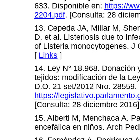
633. Disponible en:
https://ww
2204.pdf
. [Consulta: 28 dicie
13. Cepeda JA, Millar M, She
D, et al. Listeriosis due to inf
of Listeria monocytogenes. J 
[
Links
]
14. Ley N° 18.968. Donación y
tejidos: modificación de la L
D.O. 21 set/2012 Nro. 28559. 
https://legislativo.parlament
[Consulta: 28 diciembre 2016]
15. Alberti M, Menchaca A. P
encefálica en niños. Arch Ped
16. Fernández A, Rodríguez A