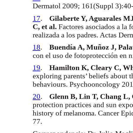
Dermatol 2009; 161(Suppl 3):40
17
.
Gilaberte Y, Aguarales MJ
C, et al.
Factores asociados a la 
realizada a los padres. Actas De
18
.
Buendía A, Muñoz J, Pala
con el uso de fotoprotección en 
19
.
Hamilton K, Cleary C, Wh
exploring parents’ beliefs about 
behaviours. Psychooncology 201
20
.
Glenn B, Lin T, Chang L,
protection practices and sun exp
history of melanoma. Cancer Epi
77.