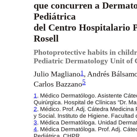
que concurren a Dermato
Pediátrica
del Centro Hospitalario 
Rosell
Photoprotective habits in childr
Pediatric Dermatology Unit o
1
Julio Magliano
, Andrés Bálsam
5
Carlos Bazzano
1
. Médico Dermatólogo. Asistente Cát
Quirúrgica. Hospital de Clínicas “Dr. 
2
. Médico. Prof. Adj. Cátedra Medicina
y Social. Instituto de Higiene. Facult
3
. Médica Dermatóloga. Unidad Dermat
4
. Médica Dermatóloga. Prof. Adj. Cát
Pediátrica. CHPR.