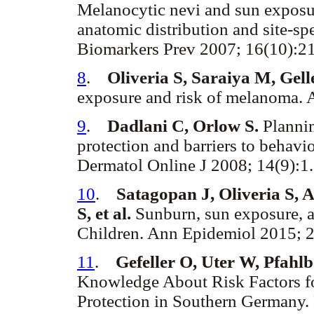
Melanocytic nevi and sun exposur
anatomic distribution and site-s
Biomarkers Prev 2007; 16(10):
8
.
Oliveria S, Saraiya M, Ge
exposure and risk of melanoma. 
9
.
Dadlani C, Orlow S.
Plannin
protection and barriers to behavi
Dermatol Online J 2008; 14(9):
10
.
Satagopan J, Oliveria S, 
S, et al.
Sunburn, sun exposure, an
Children. Ann Epidemiol 2015; 
11
.
Gefeller O, Uter W, Pfahlb
Knowledge About Risk Factors fo
Protection in Southern Germany.