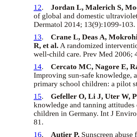
12
.
Jordan L, Malerich S, Mo
of global and domestic ultraviole
Dermatol 2014; 13(9):1099-103
13
.
Crane L, Deas A, Mokrohi
R, et al.
A randomized interventio
well-child care. Prev Med 2006;
14
.
Cercato MC, Nagore E, Ram
Improving sun-safe knowledge, at
primary school children: a pilot
15
.
Gefeller O, Li J, Uter W, 
knowledge and tanning attitudes 
children in Germany. Int J Envir
81.
16
.
Autier P.
Sunscreen abuse fo