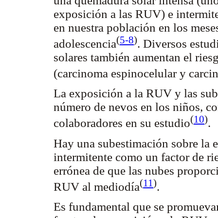
una quemadura solar intensa (uno
exposición a las RUV) e intermit
en nuestra población en los meses 
(
5-8
)
adolescencia
. Diversos estu
solares también aumentan el ries
(carcinoma espinocelular y carci
La exposición a la RUV y las sub
número de nevos en los niños, 
(
10
)
colaboradores en su estudio
.
Hay una subestimación sobre la 
intermitente como un factor de rie
errónea de que las nubes proporci
(
11
)
RUV al mediodía
.
Es fundamental que se promuevan