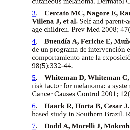
cutaneous melanoma. Dermatol C
3
.
Cercato MC, Nagore E, Rama
Villena J, et al.
Self and parent-as
age children. Prev Med 2008; 47
4
.
Buendía A, Feriche E, Muñ
de un programa de intervención e
comportamiento ante la exposició
98(5):332-44.
5
.
Whiteman D, Whiteman C, 
risk factor for melanoma: a syste
Cancer Causes Control 2001; 12
6
.
Haack R, Horta B, Cesar J.
based study in Southern Brazil.
7
.
Dodd A, Morelli J, Mokrohi