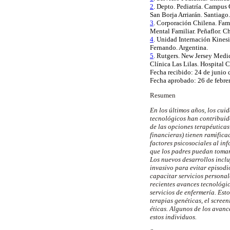
2
. Depto. Pediatría. Campus 
San Borja Arriarán. Santiago.
3
. Corporación Chilena. Fam
Mental Familiar.
Peñaflor
. Ch
4
. Unidad Internación Kinesi
Fernando. Argentina.
5
. Rutgers.
New Jersey Medic
Clínica Las Lilas. Hospital C
Fecha recibido: 24 de junio 
Fecha aprobado: 26 de febre
Resumen
En los últimos años, los cui
tecnológicos han contribuid
de las opciones terapéuticas 
financieras) tienen ramifica
factores psicosociales al in
que los padres
puedan
tomar
Los nuevos desarrollos inclu
invasivo para evitar episodio
capacitar servicios personal
recientes avances tecnológic
servicios de enfermería. Est
terapias genéticas, el
screen
éticas. Algunos de los avanc
estos individuos.