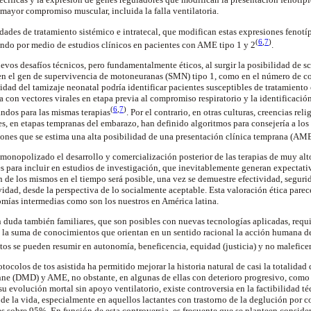
 mayor compromiso muscular, incluida la falla
ventilatoria
.
dades de tratamiento sistémico e
intratecal
, que modifican estas expresiones fenotí
(
6
,
7
)
lando por medio de estudios clínicos en pacientes con AME tipo 1 y 2
.
vos desafíos técnicos, pero fundamentalmente éticos, al surgir la posibilidad de
s
n el gen de supervivencia de
motoneuranas
(SMN) tipo 1, como en el número de c
lidad del
tamizaje
neonatal podría identificar pacientes susceptibles de tratamient
a con vectores virales en etapa previa al compromiso respiratorio y la identificaci
(
6
,
7
)
andos
para las mismas terapias
. Por el contrario, en otras culturas, creencias reli
es, en etapas tempranas del embarazo, han definido algoritmos para consejería a los 
ciones que se estima una alta posibilidad de una presentación clínica temprana (AME
 monopolizado el desarrollo y comercialización posterior de las terapias de muy al
s para incluir en estudios de investigación, que inevitablemente generan expectativ
n de los mismos en el tiempo será posible, una vez se demuestre efectividad, seguri
idad, desde la perspectiva de lo socialmente aceptable. Esta valoración ética parec
omías intermedias como son los nuestros en América latina.
n duda también familiares, que son posibles con nuevas tecnologías aplicadas, requi
 la suma de conocimientos que orientan en un sentido racional la acción humana d
Estos se pueden resumir en autonomía, beneficencia, equidad (justicia) y no
malefice
otocolos de tos asistida ha permitido mejorar la historia natural de casi la totalida
nne
(DMD) y AME, no obstante, en algunas de ellas con deterioro progresivo, como
r su evolución mortal sin apoyo
ventilatorio
, existe controversia en la factibilidad 
 de la vida, especialmente en aquellos lactantes con trastorno de la deglución por
s sobre 95%. En función de esta controversia, es frecuente que se planteen conside