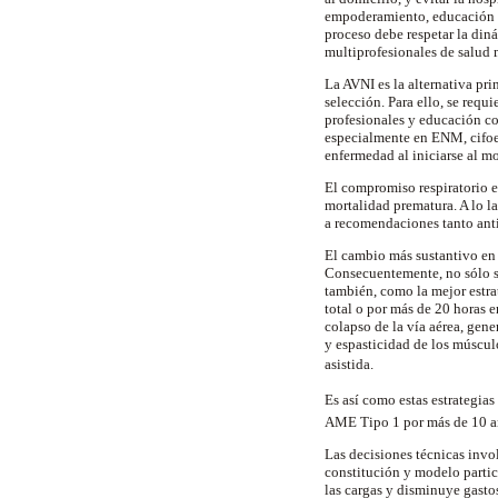
empoderamiento, educación y 
proceso debe respetar la din
multiprofesionales
de salud 
La AVNI es la alternativa pr
selección. Para ello, se requ
profesionales y educación con
especialmente en ENM,
cifo
enfermedad al iniciarse al m
El compromiso respiratorio 
mortalidad prematura. A lo la
a recomendaciones tanto anti
El cambio más sustantivo en 
Consecuentemente, no sólo se
también, como la mejor estra
total o por más de 20 horas 
colapso de la vía aérea, ge
y espasticidad de los múscu
asistida.
Es así como estas estrategi
AME Tipo 1 por más de 10 a
Las decisiones técnicas invo
constitución y modelo particu
las cargas y disminuye gasto