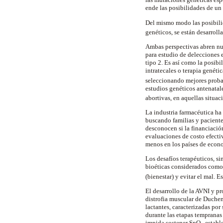
ende las posibilidades de un
Del mismo modo las posibili
genéticos, se están desarrol
Ambas perspectivas abren nue
para estudio de
delecciones
e
tipo 2. Es así como la posibi
intratecales
o terapia genétic
seleccionando mejores
prob
estudios genéticos antenatal
abortivas, en aquellas situa
La industria farmacéutica ha
buscando familias y paciente
desconocen si la financiació
evaluaciones de costo efectiv
menos en los países de econ
Los desafíos terapéuticos, si
bioéticas considerados como
(bienestar) y evitar el mal. 
El desarrollo de la AVNI y pr
distrofia muscular de
Duche
lactantes, caracterizadas po
durante las etapas tempranas
impida sostener SpO
estable