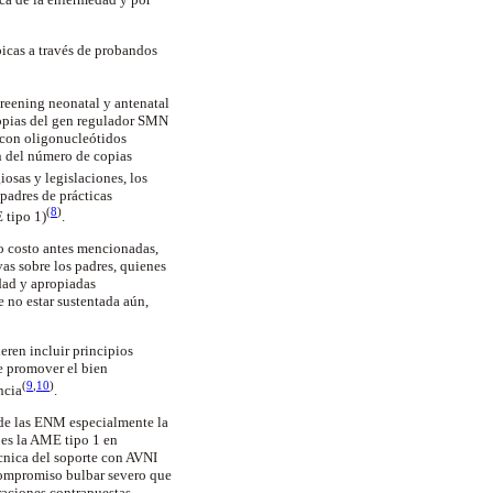
picas a través de
probandos
creening
neonatal y antenatal
opias del gen regulador SMN
o con oligonucleótidos
ón del número de copias
giosas y legislaciones, los
padres de prácticas
(
8
)
 tipo 1
)
.
to costo antes mencionadas,
as sobre los padres, quienes
dad y apropiadas
e no estar sustentada aún,
eren incluir principios
e promover el bien
(
9
,
10
)
ncia
.
d de las ENM especialmente la
 es la AME tipo 1 en
técnica del soporte con AVNI
 compromiso bulbar severo que
raciones contrapuestas