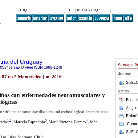
tría del Uruguay
Serviços P
-0584
versão On-line
ISSN
1688-1249
Journal
l.87 no.2 Montevideo jun. 2016
SciELO
Artigo
niños con enfermedades neuromusculares y
Espanh
ológicas
Artigo
en with neuromuscular diseases and technological dependencies
Referên
1
,
2
3
4
Prado
, Marcela Espindola
, María Victoria Herrero
, John
Como c
SciELO
a Las Lilas. Santiago. Chile.