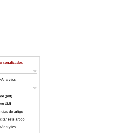
ersonalizados
 Analytics
ol (pdf)
 em XML
cias do artigo
itar este artigo
 Analytics