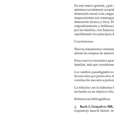
En este marco general, ¿qué 
mínimos socialmente aceptab
dimensión moral a las cargas
traqueostomía
son estrategia
dimensión técnica y ética. P
empoderamiento y deliberació
por las familias, con financ
equilibrando los principios d
Conclusiones
Nuevas tratamientos orientad
alterar las terapias de mant
Estos nuevos escenarios gene
familias, más que considera
Los cambios paradigmáticos 
favorecidos por protocolos d
ventilación mecánica prolon
La relación con la industria 
inclusión es un objetivo ét
Referencias bibliográficas
1
.
Bach J,
Gonçalves
MR,
respiratory muscle failure: 