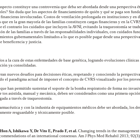
aspecto constituye una controversia que deba ser abordada desde una perspectiva é
les? Sin duda que los aspectos de financiamiento de quién y qué se paga son fund
 financieras involucradas. Costos de ventilación prolongada en instituciones y en d
s que en la gran mayoría de las familias constituyen cargas financieras y en la CVR
or el contrario los cuidados que incluyen la AVNI, evitando la
traqueostomía
se trad
n de las familias a través de las responsabilidades individuales, con cuidados f
iamientos gubernamentales limitados a lo que es posible pagar desde una perspectiv
e beneficencia y justicia.
os a la cura de estas enfermedades de base genética, logrando evoluciones clínicas
ención ya consolidadas.
ran nuevos desafíos para decisiones éticas, respetando y conociendo la perspectiva
ndo el paradigma actual de imponer el concepto de CVRS visualizado por los prove
que han permitido sustentar el soporte de la bomba respiratorio de forma no invas
e tos asistida, manual y mecánica, deben ser considerados como una primera opción 
gada a través de
traqueostomía
.
farmacéutica y con la industria de equipamientos médicos debe ser abordada, los der
icamente
resguardable
y técnicamente posible.
Hon
A, Ishikawa Y, De Vito E, Prado F, et al.
Changing trends in the management 
recommendations of an international consensus.
Am J Phys Med
Rehabil
2013; 92(3