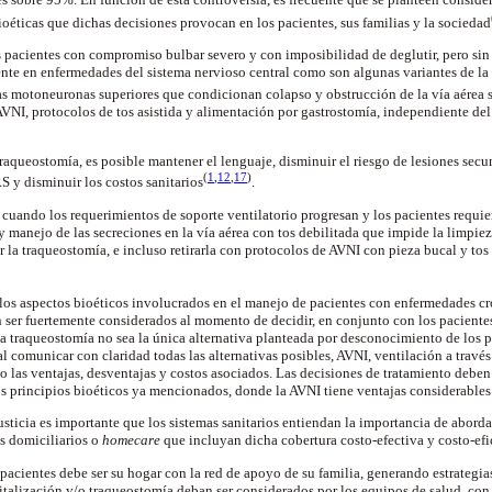
ioéticas que dichas decisiones provocan en los pacientes, sus familias y la
sociedad
s pacientes con compromiso bulbar severo y con imposibilidad de deglutir, pero sin
ente en enfermedades del sistema nervioso central como son algunas variantes de la 
as
motoneuronas
superiores que condicionan colapso y obstrucción de la vía aérea 
AVNI, protocolos de tos asistida y alimentación por gastrostomía, independiente d
traqueostomía
, es posible mantener el lenguaje, disminuir el riesgo de lesiones secun
(
1
,
12
,
17
)
S y disminuir los costos
sanitarios
.
e cuando los requerimientos de soporte
ventilatorio
progresan y los pacientes requie
 y manejo de las secreciones en la vía aérea con tos debilitada que impide la limpiez
r la
traqueostomía
, e incluso retirarla con protocolos de AVNI con pieza bucal y tos
 los aspectos
bioéticos
involucrados en el manejo de pacientes con enfermedades cró
 ser fuertemente considerados al momento de decidir, en conjunto con los pacientes 
la
traqueostomía
no sea la única alternativa planteada por desconocimiento de los p
l comunicar con claridad todas las alternativas posibles, AVNI, ventilación a travé
as ventajas, desventajas y costos asociados. Las decisiones de tratamiento deben
os principios
bioéticos
ya mencionados, donde la AVNI tiene ventajas considerables
usticia es importante que los sistemas sanitarios entiendan la importancia de abord
s domiciliarios o
homecare
que incluyan dicha cobertura costo-efectiva y costo-efi
 pacientes debe ser su hogar con la red de apoyo de su familia, generando estrategia
pitalización y/o
traqueostomía
deban ser considerados por los equipos de salud, con