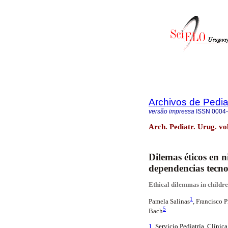
Archivos de Pedia
versão impressa
ISSN
0004
Arch. Pediatr. Urug. vo
Dilemas éticos en 
dependencias tecn
Ethical dilemmas in childr
1
Pamela Salinas
, Francisco 
5
Bach
1
. Servicio Pediatría. Clínic