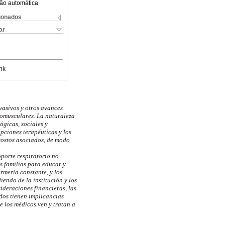
ão automática
cionados
ar
nk
nvasivos y otros avances
romusculares. La naturaleza
ógicas, sociales y
opciones terapéuticas y los
 costos asociados, de modo
oporte respiratorio no
us familias para educar y
rmería constante, y los
endo de la institución y los
ideraciones financieras, las
dos tienen implicancias
e los médicos ven y tratan a