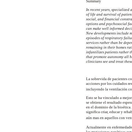
Summary
In recent years, specialized
of life and survival of pati
social, and financial constra
options and psychosocial fac
can make well informed deci
New developments include mo
episodes of respiratory fail
services rather than be depe
remaining in their homes rath
infantilizes patients rather
that promote autonomy all ha
clinicians see and treat thes
La sobrevida de pacientes c
acciones por los cuidados res
incluyendo la ventilación co
Esto se ha vinculado a mejor
se obtiene el resultado esper
en el dominio de la bioética
significa criar, educar y reh
aún mas en aquellos con ven
Actualmente en enfermedades
las mutaciones genéticas esp