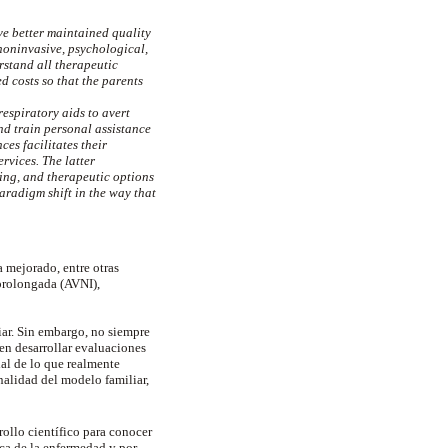
ve better maintained quality
 noninvasive, psychological,
erstand all therapeutic
d costs so that the parents
espiratory aids to avert
nd train personal assistance
es facilitates their
rvices. The latter
ning, and therapeutic options
aradigm shift in the way that
 mejorado, entre otras
prolongada (AVNI),
iar. Sin embargo, no siempre
ren desarrollar evaluaciones
ial de lo que realmente
onalidad del modelo familiar,
rrollo científico para conocer
ica de la enfermedad y por