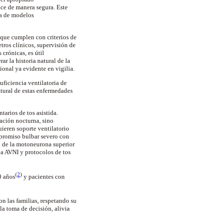
ce de manera segura. Este
ía de modelos
 que cumplen con criterios de
tros clínicos, supervisión de
crónicas, es útil
ar la historia natural de la
cional ya evidente en vigilia.
suficiencia
ventilatoria
de
atural de estas enfermedades
arios de tos asistida.
ación
nocturna, sino
uieren soporte
ventilatorio
mpromiso bulbar severo con
 de la
motoneurona
superior
a AVNI y protocolos de tos
(
2
)
20
años
y pacientes con
n las familias, respetando su
 la toma de decisión, alivia