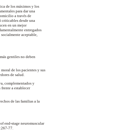
tica de los máximos y los
amentales para dar una
omicilio a través de
S criticables desde una
ucen en un mejor
undamentalmente entregados
a socialmente aceptable,
 más gentiles no deben
 moral de los pacientes y sus
edores de salud.
iva, complementados y
frente a establecer
echos de las familias a la
of end-stage neuromuscular
):267-77.