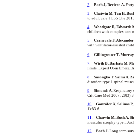
2
.
Bach J,
Decicco
A.
Forty
3
.
Chatwin
M, Tan H, Bus
to adult care.
PLoS
One 2015
4
.
Woodgate
R, Edwards 
children with complex care
5
.
Carnevale
F, Alexander
with ventilator-assisted chi
6
.
Gillingwater
T, Murray
7
.
Wirth B,
Barkats
M,
Ma
limits. Expert
Opin
Emerg
Dr
8
.
Sasongko
T,
Salmi
A,
Zi
disorder: type 1 spinal mus
9
.
Simonds
A.
Respiratory 
Crit
Care
Med
2007; 28(3):
10
.
González X, Salinas P
1):83-6.
11
.
Chatwin
M, Bush A,
Si
muscular atrophy type I. Ar
12
.
Bach J.
Long-term surv