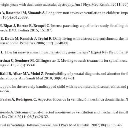
-eight years with
duchenne
muscular dystrophy. Am J Phys Med
Rehabil
2011; 90(
h
A
, Rosenthal M,
Simonds
A.
Long term non-invasive ventilation in children: impa
; 10(5):e0125839.
M,
Ripat
J,
Borton
B,
Rempel
G.
Intense parenting: a qualitative study detailing t
 needs. BMC
Pediatr
2015; 15:197.
 E,
Davis
M,
Rennick
J,
Troini
R.
Daily living with distress and enrichment: the m
ldren at home. Pediatrics 2006; 117(1):e48-60.
 L.
How far away is spinal muscular atrophy gene therapy? Expert Rev
Neurother
2
rtinat
C,
Sendtner
M,
Gillingwater
T.
Moving towards treatments for spinal musc
ugs 2015; 20(3):353-6.
lfalil
B,
Albar
MA,
Mohd
Z.
Permissibility of prenatal diagnosis and abortion for f
cular atrophy. Ann Saudi Med 2010; 30(6):427-31.
support for the severely handicapped child with neuromuscular disease: ethics and p
342-54.
,
Farias
A, Rodríguez C.
Aspectos éticos de la ventilación mecánica domiciliaria.
N
monds
A.
Outcome of goal-directed non-invasive ventilation and mechanical
insuf
ch
Dis
Child 2011; 96(5):426-32.
ival in
Werdnig
-Hoffman disease. Am J Phys Med
Rehabil
.
2007; 86(5):339-45.