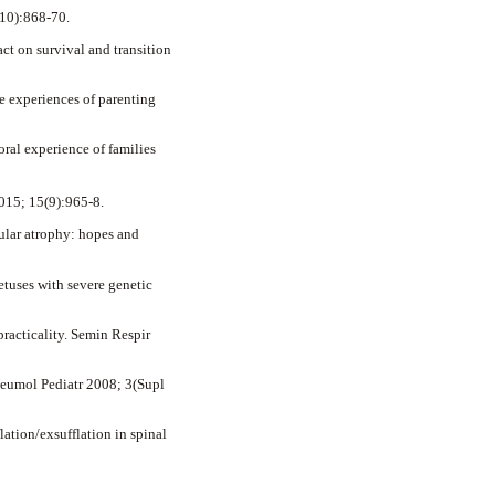
10):868-70.
ct on survival and transition
he experiences of parenting
oral experience of families
015; 15(9):965-8.
ular atrophy: hopes and
etuses with severe genetic
racticality.
Semin
Respir
eumol
Pediatr
2008; 3(
Supl
flation
/
exsufflation
in spinal