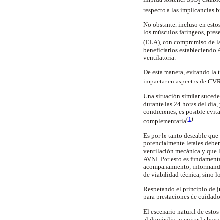
2
respecto a las implicancias b
No obstante, incluso en esto
los músculos faríngeos, pres
(ELA), con compromiso de l
beneficiarlos estableciendo 
ventilatoria
.
De esta manera, evitando la
impactar en aspectos de CVR
Una situación similar suced
durante las 24 horas del día,
condiciones, es posible evita
(
1
)
complementaria
.
Es por lo tanto deseable que
potencialmente letales deben
ventilación mecánica y que 
AVNI. Por esto es fundamenta
acompañamiento; informando l
de viabilidad técnica, sino l
Respetando el principio de j
para prestaciones de cuidado
El escenario natural de estos
al domicilio, y evitar la hos