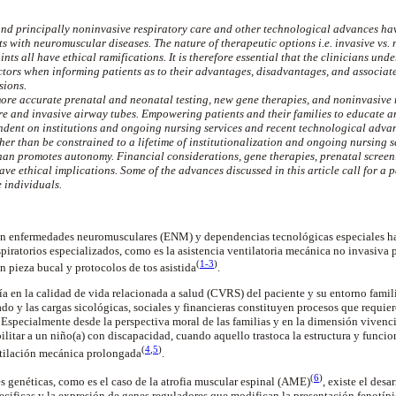
 and principally noninvasive respiratory care and other technological advances ha
ents with neuromuscular diseases. The
nature of therapeutic options i.e. invasive vs.
ints all have
ethical ramifications. It is therefore essential that the clinicians und
tors when informing patients as to their advantages, disadvantages, and associate
sions.
re accurate prenatal and neonatal testing, new gene therapies, and noninvasive r
ure and invasive airway tubes. Empowering patients and their families to educate a
ndent on institutions and ongoing nursing services and recent technological advanc
er than be constrained to a lifetime of institutionalization and ongoing nursing se
 than promotes autonomy. Financial considerations, gene therapies, prenatal scree
ve ethical implications. Some of the advances discussed in this article call for a p
e individuals.
on enfermedades neuromusculares (ENM) y dependencias tecnológicas especiales ha
piratorios especializados, como es la asistencia
ventilatoria
mecánica no invasiva 
(
1-3
)
n pieza bucal y protocolos de tos asistida
.
ía en la calidad de vida relacionada a salud (CVRS) del paciente y su entorno famil
ado y las cargas sicológicas, sociales y financieras constituyen procesos que requie
. Especialmente desde la perspectiva moral de las familias y en la dimensión vivenc
abilitar a un niño(a) con discapacidad, cuando aquello trastoca la estructura y funci
(
4
,
5
)
tilación mecánica
prolongada
.
(
6
)
 genéticas, como es el caso de la atrofia muscular espinal (AME
)
, existe el desa
ecificas y la expresión de genes reguladores que modifican la presentación fenotíp