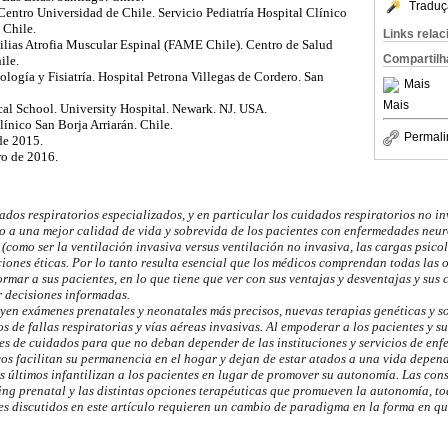
Traduç
Centro Universidad de Chile. Servicio Pediatría Hospital Clínico
 Chile.
Links rela
ilias Atrofia Muscular Espinal (FAME Chile). Centro de Salud
Compartilh
ile.
ología y Fisiatría. Hospital
Petrona
Villegas de Cordero.
San
Mais
Mais
al School.
University Hospital.
Newark. NJ. USA.
línico San Borja Arriarán. Chile.
Permali
de 2015.
ro de 2016.
dados respiratorios especializados, y en particular los cuidados respiratorios no i
o a una mejor calidad de vida y sobrevida de los pacientes con enfermedades neu
(como ser la ventilación invasiva versus ventilación no invasiva, las cargas psicol
ciones éticas. Por lo tanto resulta esencial que los médicos comprendan todas las 
formar a sus pacientes, en lo que tiene que ver con sus ventajas y desventajas y sus
 decisiones informadas.
yen exámenes prenatales y neonatales más precisos, nuevas terapias genéticas y s
s de fallas respiratorias y vías aéreas invasivas. Al empoderar a los pacientes y s
es de cuidados para que no deban depender de las instituciones y servicios de enfe
os facilitan su permanencia en el hogar y dejan de estar atados a una vida dependi
os últimos infantilizan a los pacientes en lugar de promover su autonomía. Las cons
ing
prenatal y las distintas opciones terapéuticas que promueven la autonomía, to
es discutidos en este artículo requieren un cambio de paradigma en la forma en qu