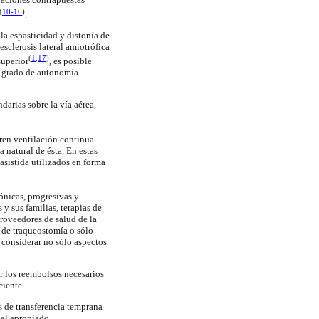
(
10-16
)
.
 la espasticidad y
distonía
de
esclerosis lateral
amiotrófica
(
1
,
17
)
superior
, es posible
el grado de autonomía
darias sobre la vía aérea,
ren ventilación continua
a natural de ésta. En estas
 asistida utilizados en forma
nicas, progresivas y
y sus familias, terapias de
roveedores de salud de la
s de
traqueostomía
o sólo
 considerar no sólo aspectos
.
ar los reembolsos necesarios
ciente.
s de transferencia temprana
 el apropiado