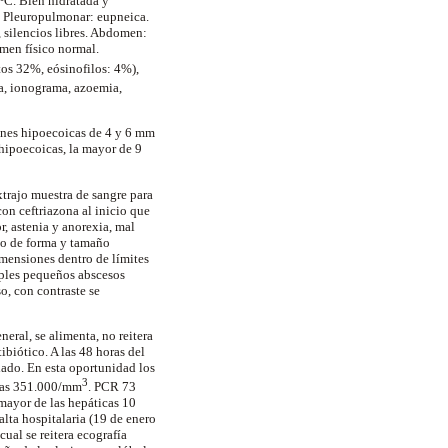
8ºC. Bien hidratada y
.
Pleuropulmonar
:
eupneica
.
 silencios libres. Abdomen:
amen físico normal.
tos 32%,
eósinofilos
: 4%),
a,
ionograma
, azoemia,
enes
hipoecoicas
de 4 y 6 mm
hipoecoicas
, la mayor de 9
xtrajo muestra de sangre para
 con
ceftriazona
al inicio que
r, astenia y anorexia, mal
do de forma y tamaño
imensiones dentro de límites
iples pequeños abscesos
so
, con contraste se
eral, se alimenta, no reitera
tibiótico. A las 48 horas del
iado. En esta oportunidad los
3
tas 351.000/mm
. PCR 73
mayor de las hepáticas 10
alta hospitalaria (19 de enero
ual se reitera ecografía