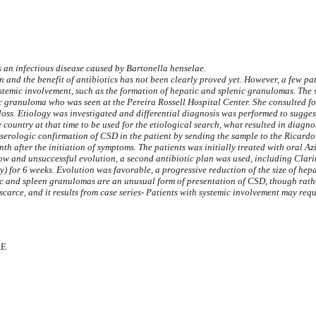
s an infectious disease caused by
Bartonella
henselae
.
n and the benefit of antibiotics has not been clearly proved yet. However, a few pa
ystemic involvement, such as the formation of hepatic and
splenic
granulomas
. The 
ic
granuloma
who was seen at the Pereira
Rossell
Hospital Center. She consulted fo
ss. Etiology was investigated and differential diagnosis was performed to suggest
 country at that time to be used for the etiological search, what resulted in diagnost
d serologic confirmation of CSD in the patient by sending the sample to the Ricardo
th after the initiation of symptoms. The patients was initially treated with oral
Az
low and unsuccessful evolution, a second antibiotic plan was used, including
Clari
) for 6 weeks. Evolution was
favorable,
a progressive reduction of the size of hep
ic and spleen
granulomas
are an unusual form of presentation of CSD, though rath
scarce, and it results from case series- Patients with systemic involvement may re
AE