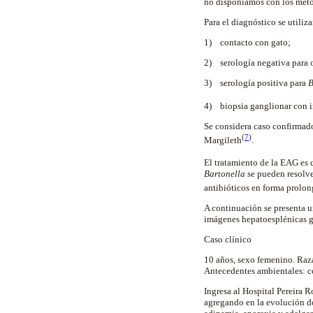
no disponíamos con los méto
Para el diagnóstico se utiliza
1) contacto con gato;
2) serología negativa para o
3) serología positiva para
B
4) biopsia ganglionar con 
Se considera caso confirmado
(
7
)
Margileth
.
El tratamiento de la EAG es 
Bartonella
se pueden resolve
antibióticos en forma prolo
A continuación se presenta u
imágenes
hepatoesplénicas
g
Caso clínico
10 años, sexo femenino. Raz
Antecedentes ambientales: co
Ingresa al Hospital Pereira
Ro
agregando en la evolución do