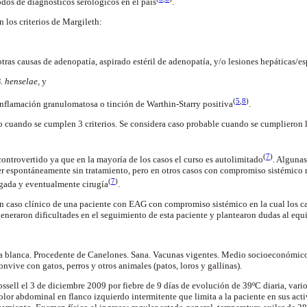
dos de diagnósticos serológicos en el
país
.
n los criterios de
Margileth
:
tras causas de adenopatía, aspirado estéril de adenopatía, y/o lesiones hepáticas/e
.
henselae
,
y
(
5
,
8
)
inflamación
granulomatosa
o tinción de
Warthin-Starry
positiva
.
 cuando se cumplen 3 criterios. Se considera caso probable cuando se cumplieron lo
(
7
)
controvertido ya que en la mayoría de los casos el curso es
autolimitado
. Algunas
r espontáneamente sin tratamiento, pero en otros casos con compromiso sistémico 
(
7
)
ngada y eventualmente
cirugía
.
n caso clínico de una paciente con EAG con compromiso sistémico en la cual los c
eneraron dificultades en el seguimiento de esta paciente y plantearon dudas al equi
a blanca. Procedente de Canelones. Sana. Vacunas vigentes. Medio socioeconómico 
nvive con gatos, perros y otros animales (patos, loros y gallinas).
ssell
el 3 de diciembre 2009 por fiebre de 9 días de evolución de 39ºC diaria, varios
lor abdominal en flanco izquierdo intermitente que limita a la paciente en sus acti