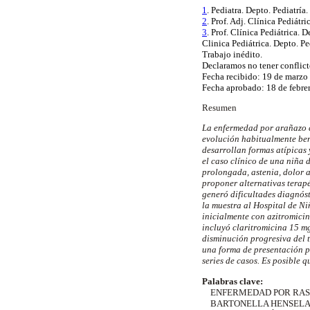
1
. Pediatra. Depto. Pediatr
2
. Prof.
Adj.
Clínica Pediátri
3
. Prof. Clínica Pediátrica
Clinica
Pediátrica. Depto. P
Trabajo inédito.
Declaramos no tener conflicto
Fecha recibido: 19 de marzo
Fecha aprobado: 18 de febre
Resumen
La enfermedad por arañazo 
evolución habitualmente ben
desarrollan formas atípicas
el caso clínico de una niña
prolongada, astenia, dolor a
proponer alternativas terapé
generó dificultades diagnóst
la muestra al Hospital de N
inicialmente con
azitromici
incluyó
claritromicina
15 mg
disminución progresiva del 
una forma de presentación po
series de casos. Es posible
Palabras clave:
ENFERMEDAD POR RAS
BARTONELLA HENSEL