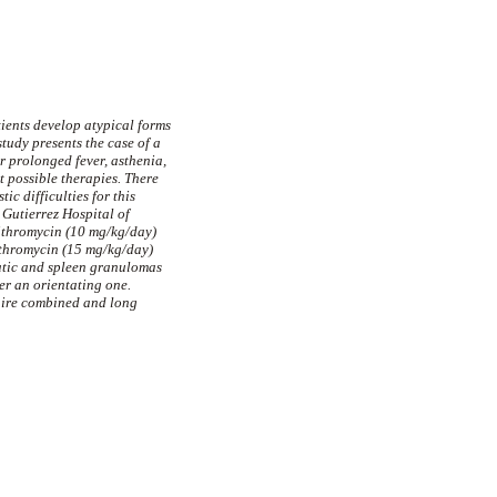
tients develop atypical forms
study presents the case of a
r prolonged fever, asthenia,
 possible therapies. There
ic difficulties for this
 Gutierrez Hospital of
ithromycin
(10 mg/kg/day)
thromycin
(15 mg/kg/day)
atic and spleen
granulomas
er an orientating one.
quire combined and long