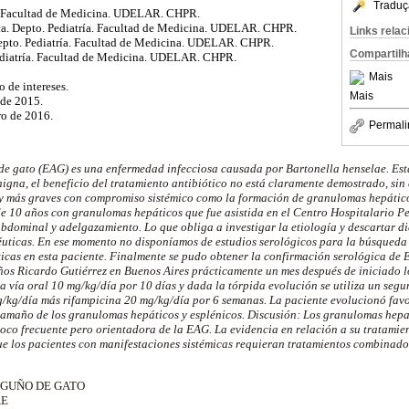
Traduç
ía. Facultad de Medicina. UDELAR. CHPR.
ca. Depto. Pediatría. Facultad de Medicina. UDELAR. CHPR.
Links rela
. Depto. Pediatría. Facultad de Medicina. UDELAR. CHPR.
Compartilh
ediatría. Facultad de Medicina. UDELAR. CHPR.
Mais
 de intereses.
Mais
 de 2015.
ro de 2016.
Permali
de gato (EAG) es una enfermedad infecciosa causada por
Bartonella
henselae
. Es
igna, el beneficio del tratamiento antibiótico no está claramente demostrado, si
 y más graves con compromiso sistémico como la formación de
granulomas
hepático
 de 10 años con
granulomas
hepáticos que fue asistida en el Centro Hospitalario P
bdominal y adelgazamiento. Lo que obliga a investigar la etiología y descartar di
uticas. En ese momento no disponíamos de estudios serológicos para la búsqueda e
icas en esta paciente. Finalmente se pudo obtener la confirmación serológica de 
iños Ricardo Gutiérrez en Buenos Aires prácticamente un mes después de iniciado l
na
vía oral 10 mg/kg/día por 10 días y dada la tórpida evolución se utiliza un seg
/kg/día más
rifampicina
20 mg/kg/día por 6 semanas. La paciente evolucionó fav
tamaño de los
granulomas
hepáticos y esplénicos. Discusión: Los
granulomas
hepa
co frecuente pero orientadora de la EAG. La evidencia en relación a su tratamien
 que los pacientes con manifestaciones sistémicas requieran tratamientos combinad
GUÑO DE GATO
AE