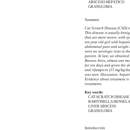
ABSCESO HEPÁTICO
GRANULOMA
Summary
Cat Scratch Disease (CSD) i
This disease is usually benig
that are more severe, with s
ten year old girl with hepat
abdominal pain and weight lo
were no serologic tests in the
patient. At last, we obtaine
Buenos Aires, almost one mon
for ten days and given the s
and
rifampicin
(15 mg/kg/day
was seen. Discussion: hepat
Evidence about treatment is 
treatments.
Key words:
CAT-SCRATCH DISEASE
BARTONELLA HENSEL
LIVER ABSCESS
GRANULOMA
Introducción