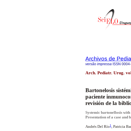
Archivos de Pedia
versão impressa
ISSN
0004
Arch. Pediatr. Urug. vo
Bartonelosis
sistém
paciente
inmunoco
revisión de la bibl
Systemic
bartonellosis
with
Presentation
of a case and
b
1
Andrés Del Río
, Patricia Ba