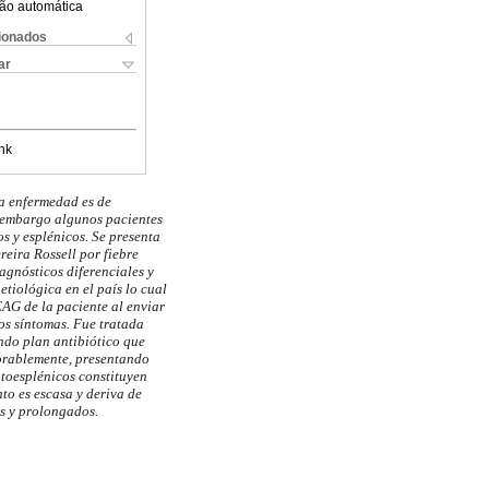
ão automática
cionados
ar
nk
ta enfermedad es de
n embargo algunos pacientes
s y esplénicos. Se presenta
ereira
Rossell
por fiebre
agnósticos diferenciales y
tiológica en el país lo cual
EAG de la paciente al enviar
os síntomas. Fue tratada
undo plan antibiótico que
orablemente, presentando
toesplénicos
constituyen
to es escasa y deriva de
os y prolongados.