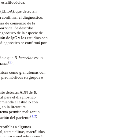
 estafilocócica.
(ELISA), que detectan
a confirmar el diagnóstico.
días de comienzo de la
or vida. Se describe
iagnóstico de la especie de
ción de
IgG
y los estudios con
l diagnóstico se confirmó por
ido a que
B.
henselae
es un
(
7
)
manas
.
ónicas como
granulomas
con
s
pleomórficos
en grupos o
rmite detectar ADN de
B.
il para el diagnóstico
comienda el estudio con
 en la literatura
 tema permite realizar un
(
1
,
2
)
iación del
paciente
.
ceptibles a algunos
ol
, tetraciclinas,
macrólidos
,
a
, no se correlaciona con lo