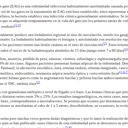
e gato (EAG) es una enfermedad infecciosa habitualmente
autolimitada
causada po
l rol de los gatos en la transmisión de EAG está bien establecido, éstos representan 
felinos, la bacteria establece una infección crónica generalmente asintomática. Se tr
 que es adquirida tempranamente en la vida del gato (en los primeros meses de vi
(
1
,
3
)
o
roedores
.
ralmente produce una
linfadenitis
regional al sitio de inoculación, siendo los gang
uinales. La
linfadenitis
habitualmente es benigna y
autolimitada
con resolución esp
(
2
)
 los pacientes tienen una lesión cutánea en el sitio de
inoculación
. Estas lesion
(
1
)
eceden el inicio de la
linfadenopatía
alrededor de 15 días (rango entre 7 a 60 días
)
aleas, anorexia, pérdida de peso, náuseas, vómitos,
odinofagia
y esplenomegalia pue
% de los casos. Algunos pacientes presentan formas atípicas de la enfermedad. Dent
e
Parinaud
, la afectación encefálica, ósea, eritema
nodoso
, eritema marginado, vascul
(
1
,
4-7
molítica, endocarditis,
neumonia
atípica neuritis óptica y
corio
-retinitis
focal
istir formas graves como la
angiomatosis
bacilar y
peliosis
bacilar ambos trastorn
(
2
)
omo el SNC, médula
ósea
.
es con
granulomas
múltiples a nivel de hígado y/o bazo. Las formas clínicas que pre
 distintas series entre 5% y 25%. Los estudios
imagenológicos
, en estos casos, m
 bazo, correspondientes a
microabscesos
. Se postula que ocurren por diseminación
esiones se
autolimitan
al cabo de 1 a 5 meses, describiéndose, en ocasiones, la evol
ecuelas pero muchas veces genera dudas diagnósticas y por lo tanto la realización 
ro país se han publicado casos clínicos de esta enfermedad pero se desconoce su pre
(
5
,
8
)