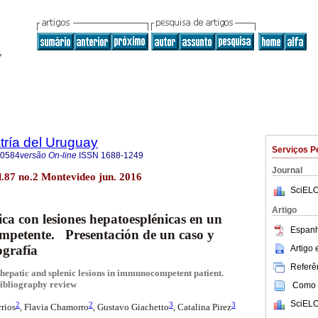
tría del Uruguay
Serviços P
-0584
versão On-line
ISSN
1688-1249
Journal
l.87 no.2 Montevideo jun. 2016
SciELO
Artigo
ica con lesiones
hepatoesplénicas
en un
Espanh
mpetente
. Presentación de un caso y
iografía
Artigo
Referên
hepatic
and
splenic
lesions
in
immunocompetent
patient
.
ibliography
review
Como c
SciELO
2
2
3
3
rrios
,
Flavia
Chamorro
, Gustavo Giachetto
, Catalina Pirez