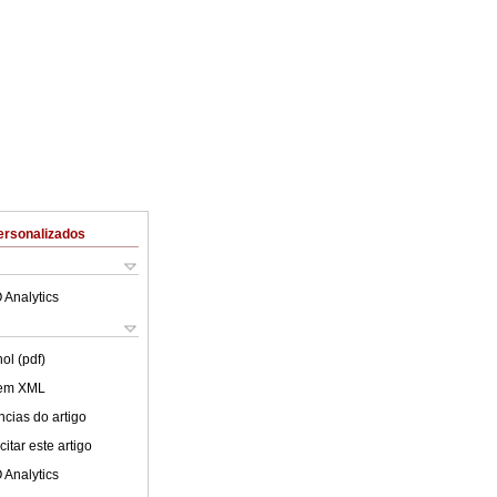
ersonalizados
 Analytics
ol (pdf)
 em XML
cias do artigo
itar este artigo
 Analytics