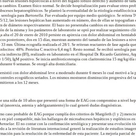
n nuevas lesiones
hipoecoicas
a nivel del hígado lóbulo derecho y aumento de tama
a cambios. Examen físico normal. Se decide hospitalización para evaluar otros pro
 abscesos
hepatoesplénicos
. Se planteó la eventualidad de la etiología estafilocócic
a serología para
Bartonella
. Fue evaluada por equipo medio quirúrgico. Se reitera 
5/12, las lesiones hepáticas han aumentado en número, dos de ellas se
topografian
e
de diámetro respectivamente. El bazo no presentaba cambios en sus dimensiones ni
ón de la misma y los parámetros de laboratorio se optó por realizar seguimiento clí
rga alta el 20 de enero de 2010 persiste en apirexia con dolor abdominal en
hemiabd
ficos posteriores, dos en 15 días, muestran aumento del tamaño de las lesiones a ni
 33 mm. Última ecografía realizada el 28/1. Se reiteran reactantes de fase aguda qu
infocitos: 48%. Proteína C reactiva 6,4 mg/l. Resto normal. Se recibió serología pa
cia
indirecta (IFI), realizado en laboratorio en el Hospital Dr. Ricardo Gutiérrez, A
e 1/50),
IgM
positivo. Se inicia
antibioticoterapia
con
claritromicina
15 mg/kg/día
urante 6 semanas. Se otorgó alta domiciliaria.
ersistió con dolor abdominal leve a moderado durante 6 meses lo cual motivó a la p
ontroles ecográficos seriados. Los mismos mostraron disminución progresiva del t
emitieron a los 12 meses.
o de una niña de 10 años que presentó una forma de EAG con compromiso a nivel
hep
ral (anorexia, astenia y adelgazamiento) lo cual generó dudas diagnósticas.
como caso probable de EAG porque cumplía dos criterios de
Margileth
(1 y 2) menci
n en piel compatible, más los hallazgos de
microabscesos
hepáticos y esplénicos en 
henselae
.
El no contar con la confirmación serológica y presentar una evolución tór
do a la revisión de literatura internacional generó la realización de estudios
imagen
mación para la resolución de la enfermedad de esta paciente. La mejoría parcial de 