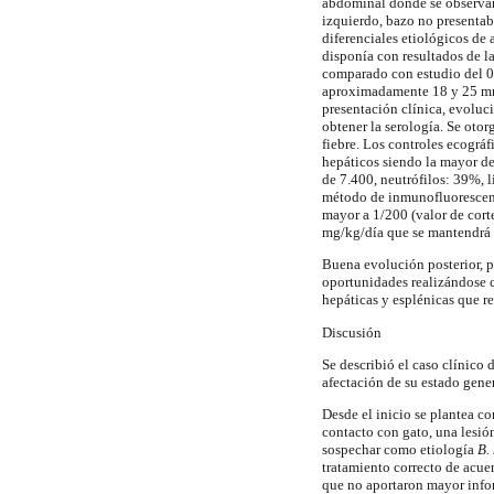
abdominal donde se observa
izquierdo, bazo no presentab
diferenciales etiológicos de
disponía con resultados de l
comparado con estudio del 0
aproximadamente 18 y 25 mm 
presentación clínica, evoluci
obtener la serología. Se oto
fiebre. Los controles ecográ
hepáticos siendo la mayor de
de 7.400,
neutrófilos
: 39%, l
método de
inmunofluorescen
mayor a 1/200 (valor de cort
mg/kg/día que se mantendrá d
Buena evolución posterior, p
oportunidades realizándose c
hepáticas y esplénicas que r
Discusión
Se describió el caso clínic
afectación de su estado gene
Desde el inicio se plantea 
contacto con gato, una lesió
sospechar como etiología
B.
tratamiento correcto de acuer
que no aportaron mayor infor