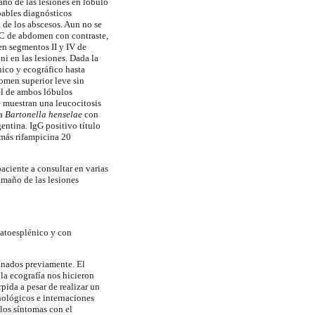
ño de las lesiones en lóbulo
bables diagnósticos
a de los abscesos. Aun no se
TC de abdomen con contraste,
n segmentos II y IV de
 en las lesiones. Dada la
nico y ecográfico hasta
omen
superior leve sin
vel de ambos lóbulos
e muestran una leucocitosis
ra
Bartonella
henselae
con
rgentina.
IgG
positivo título
 más
rifampicina
20
aciente a consultar en varias
amaño de las lesiones
atoesplénico
y con
onados previamente. El
la ecografía nos hicieron
pida a pesar de realizar un
ológicos
e internaciones
los síntomas con el