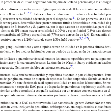
la presencia de cultivos negativos con mejoría del estado general alejó la etiología
de confirmar por métodos serológicos por técnicas de IFI o
enzimoinmunoanálisis
(
1
,
2
,
7
)
rente a
B.
henselae
. Estos son los métodos más utilizados en la actualidad par
(
1
)
FI) muestran sensibilidad adecuada para el
diagnóstico
. En los primeros 10 a 14 
e ser negativa, desarrollándose posteriormente títulos detectables e inmunidad de p
ntígenos de
B.
henselae
y
B. quintana
, por lo que carecen de especificidad para el d
n técnica de IFI tienen mayor sensibilidad (100%) y especificidad (98%) para detec
or sensibilidad (95%) y especificidad (77%) para detección de
IgM
. En esta niña e
(
1
,
2
,
4
,
7
)
positivo mayor a 1/200 (valor de corte 1/50),
IgM
positivo
.
gre, ganglios linfáticos y otros tejidos carece de utilidad en la práctica clínica deb
to lento en los medios habituales con un período de incubación de hasta cinco
se
lio linfático o
granuloma
visceral muestra lesiones compatibles pero no patognom
 fusionarse y formar
microabscesos
. La tinción de
Warthin-Starry
evidencian bacilo
(
7
)
e necrosis, fácilmente visibles en lesiones
tempranas
.
imerasa, es la prueba más sensible y específica disponible para el diagnóstico. Pe
o de ganglio, muestras de biopsia de tejidos o fluidos corporales. Siendo además út
rtonella
.
No son técnicas de fácil reproducibilidad en todos los laboratorios. Se re
pacientes con sospecha EAG para la búsqueda de
granulomas
hepáticos y esplénicos,
omiendan ambos estudios la ecografía realizada por un técnico con experiencia en el
no aportaría mayor información en estos pacientes y tiene como desventaja la irrad
antibiótico en la EAG es controvertido. Las bacterias del género
Bartonella
son sus
eadas in vitro, incluyendo penicilina,
cefalosporinas
,
aminoglucósidos
,
cloranfenic
, y
cotrimoxazol
. Sin embargo la susceptibilidad antibiótica in vitro para
Bartonell