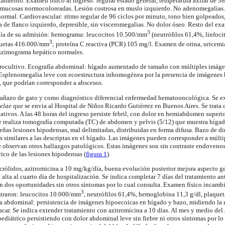
amiento. Examen físico al ingreso: regular estado general, temperatura axilar de 3
, mucosas
normocoloreadas
. Lesión costrosa en muslo izquierdo. No
adenomegalias
ormal. Cardiovascular: ritmo regular de 96 ciclos por minuto, tono bien golpeados,
a de flanco izquierdo,
depresible
, sin
visceromegalias
. No dolor óseo. Resto del ex
3
día de su admisión: hemograma: leucocitos 10.500/mm
(
neutrófilos
61,4%, linfoci
3
quetas 416.000/mm
; proteína C reactiva (PCR) 105 mg/l. Examen de orina, uricemi
nzimograma
hepático normales.
rocultivo
. Ecografía abdominal: hígado aumentado de tamaño con múltiples imág
 Esplenomegalia leve con
ecoestructura
inhomogénea
por la presencia de imágenes
s, que podrían corresponder a abscesos.
rañazo de gato y como diagnóstico diferencial enfermedad
hematooncológica
. Se e
elae
que se
envia
al Hospital de Niños Ricardo Gutiérrez en Buenos Aires. Se trata
tivos. A las 48 horas del ingreso persiste febril, con dolor en
hemiabdomen
superio
 se realiza tomografía computada (TC) de abdomen y pelvis (5/12) que muestra híga
ueñas lesiones
hipodensas
, mal delimitadas, distribuidas en forma difusa. Bazo de d
es similares a las descriptas en el hígado. Las imágenes pueden corresponder a múlt
e observan otros hallazgos patológicos. Estas imágenes son sin contraste
endoveno
rico de las lesiones
hipodensas
(
figura 1
).
crólidos
,
azitromicina
a 10 mg/kg/día, buena evolución posterior mejora aspecto gen
l alta al cuarto día de hospitalización. Se indica completar 7 días del tratamiento an
C en dos oportunidades sin otros síntomas por lo cual consulta. Examen físico incamb
3
traron: leucocitos 10.000/mm
,
neutrófilos
61,4%, hemoglobina 11,3 g/dl, plaque
ía abdominal: persistencia de imágenes
hipoecoicas
en hígado y bazo, midiendo la 
acar. Se indica extender tratamiento con
azitromicina
a 10 días. Al mes y medio del 
ediátrico persistiendo con dolor abdominal leve sin fiebre ni otros síntomas por lo c