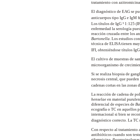
tratamiento con
azitromicina
El diagnóstico de EAG se pue
anticuerpos tipo
IgG
e
IgM
f
Los títulos de
IgG
³ 1:125 (I
enfermedad la serología pued
reacción cruzada entre los a
Bartonella
. Los estudios co
técnica de ELISA tienen may
IFI, obteniéndose títulos
IgG
El cultivo de muestras de san
microorganismo de crecimien
Si se realiza biopsia de gang
necrosis central, que pueden
cadenas cortas en las zonas d
La reacción de cadena de pol
henselae
en material purulent
diferencial de especies de
Ba
ecografía o TC en aquellos 
internacional si bien se rec
diagnóstico correcto. La TC 
Con respecto al tratamiento 
antibióticos cuando son test
rifampicina
,
fluorquinolonas