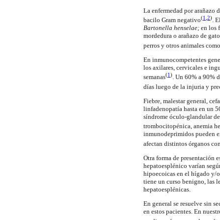
La enfermedad por arañazo d
(
1
,
2
)
bacilo
Gram
negativo
. E
Bartonella
henselae
;
en los 
mordedura o arañazo de gatos
perros y otros animales com
En
inmunocompetentes
gene
los axilares, cervicales e ing
(
1
)
semanas
. Un 60% a 90% de
días luego de la injuria y pr
Fiebre, malestar general, cef
linfadenopatía
hasta en un 50
síndrome óculo-glandular d
trombocitopénica
, anemia he
inmunodeprimidos
pueden ex
afectan distintos órganos c
Otra forma de presentación 
hepatoesplénico
varían según
hipoecoicas
en el hígado y/o
tiene un curso benigno, las l
hepatoesplénicas
.
En general se resuelve sin s
en estos pacientes. En nuest