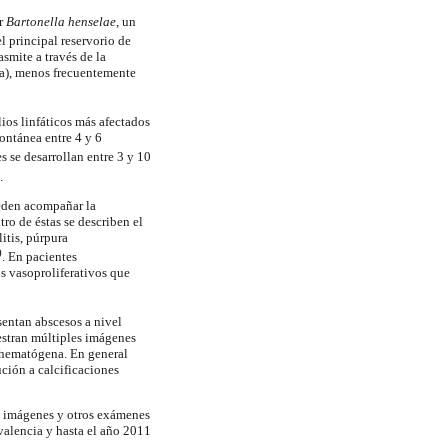
r
Bartonella
henselae
, un
el principal reservorio de
asmite a través de la
da), menos frecuentemente
lios linfáticos más afectados
ontánea entre 4 y 6
es se desarrollan entre 3 y 10
.
den acompañar la
ro de éstas se describen el
itis, púrpura
)
. En pacientes
os
vasoproliferativos
que
sentan abscesos a nivel
uestran múltiples imágenes
hematógena
. En general
ución a calcificaciones
de imágenes y otros exámenes
valencia y hasta el año 2011