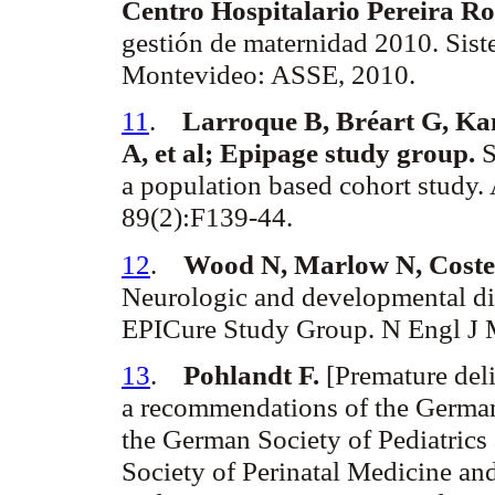
Centro Hospitalario Pereira
Ro
gestión de maternidad 2010. Sist
Montevideo: ASSE, 2010.
11
.
Larroque
B,
Bréart
G,
Ka
A, et al;
Epipage
study
group
.
S
a population based cohort study.
89(2):F139-44.
12
.
Wood N, Marlow N,
Coste
Neurologic and developmental disa
EPICure
Study Group. N
Engl
J 
13
.
Pohlandt
F.
[Premature deliv
a recommendations of the German
the German Society of Pediatric
Society of
Perinatal
Medicine and