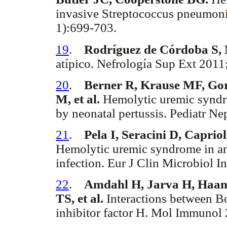
invasive Streptococcus pneumonia
1):699-703.
19
.
Rodríguez de Córdoba S, 
atípico. Nefrología Sup Ext 2011
20
.
Berner R, Krause MF, Gor
M, et al.
Hemolytic uremic syndro
by neonatal pertussis. Pediatr N
21
.
Pela I, Seracini D, Caprio
Hemolytic uremic syndrome in an 
infection. Eur J Clin Microbiol I
22
.
Amdahl H, Jarva H, Haanp
TS, et al.
Interactions between Bo
inhibitor factor H. Mol Immunol