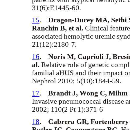
31(6):E1445-60.
15
.
Dragon-Durey MA, Sethi S
Ranchin B, et al.
Clinical feature
associated hemolytic uremic syn
21(12):2180-7.
16
.
Noris M, Caprioli J, Bresi
al.
Relative role of genetic comp
familial aHUS and their impact o
Nephrol 2010; 5(10):1844-59.
17
.
Brandt J, Wong C, Mihm S,
Invasive pneumococcal disease a
2002; 110(2 Pt 1):371-6
18
.
Cabrera GR, Fortenberry
Butler JC, Cooperstone BG.
Hem