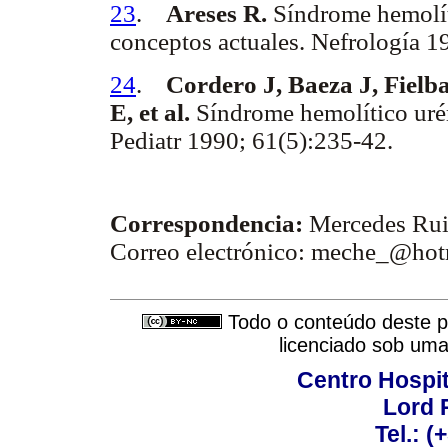
23
.
Areses R.
Síndrome hemolít
conceptos actuales. Nefrología 1
24
.
Cordero J, Baeza J, Fiel
E, et al.
Síndrome hemolítico urém
Pediatr 1990; 61(5):235-42.
Correspondencia:
Mercedes Rui
Correo electrónico: meche_@ho
Todo o conteúdo deste pe
licenciado sob um
Centro Hospit
Lord 
Tel.: 