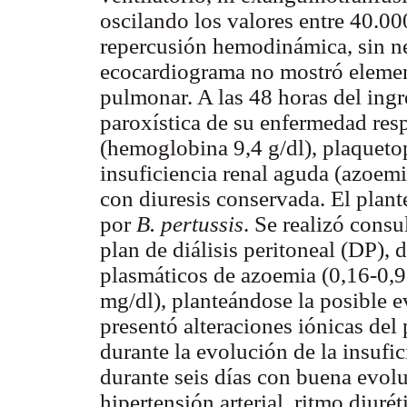
oscilando los valores entre 40.
repercusión hemodinámica, sin ne
ecocardiograma no mostró elemen
pulmonar. A las 48 horas del ingr
paroxística de su enfermedad res
(hemoglobina 9,4 g/dl), plaquet
insuficiencia renal aguda (azoem
con diuresis conservada. El plan
por
B.
pertussis
. Se realizó consu
plan de diálisis peritoneal (DP),
plasmáticos de azoemia (0,16-0,9
mg/dl), planteándose la posible e
presentó alteraciones iónicas del 
durante la evolución de la insufic
durante seis días con buena evolu
hipertensión arterial, ritmo diuré