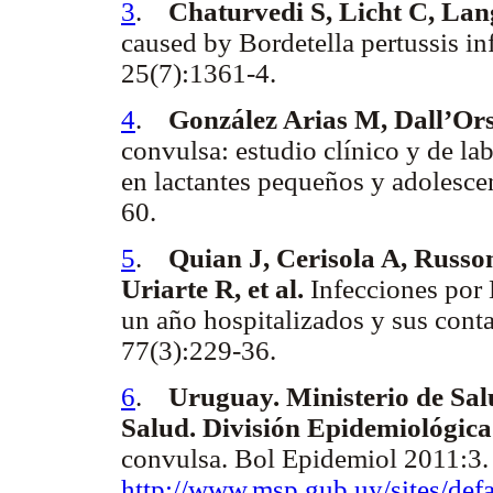
3
.
Chaturvedi S, Licht C, Lang
caused by Bordetella pertussis in
25(7):1361-4.
4
.
González Arias M, Dall’Ors
convulsa: estudio clínico y de l
en lactantes pequeños y adolesc
60.
5
.
Quian J, Cerisola A, Russ
Uriarte R, et al.
Infecciones por 
un año hospitalizados y sus cont
77(3):229-36.
6
.
Uruguay. Ministerio de Sal
Salud. División Epidemiológica
convulsa. Bol Epidemiol 2011:3.
http://www.msp.gub.uy/sites/def