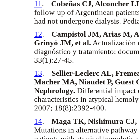
11
.
Cobeñas CJ, Alconcher LF
follow-up of Argentinean patien
had not undergone dialysis. Pedi
12
.
Campistol JM, Arias M, A
Grinyó JM, et al.
Actualización 
diagnóstico y tratamiento: docu
33(1):27-45.
13
.
Sellier-Leclerc AL, Frem
Macher MA, Niaudet P, Guest G, 
Nephrology.
Differential impact
characteristics in atypical hemo
2007; 18(8):2392-400.
14
.
Maga TK, Nishimura CJ, 
Mutations in alternative pathwa
patients with atypical hemolyti