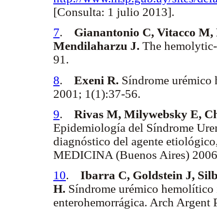
[Consulta: 1 julio 2013].
7
.
Gianantonio C, Vitacco M, 
Mendilaharzu J.
The hemolytic-
91.
8
.
Exeni R.
Síndrome urémico h
2001; 1(1):37-56.
9
.
Rivas M, Milywebsky E, Chi
Epidemiología del Síndrome Ure
diagnóstico del agente etiológico
MEDICINA (Buenos Aires) 2006;
10
.
Ibarra C, Goldstein J, Sil
H.
Síndrome urémico hemolítico i
enterohemorrágica. Arch Argent 