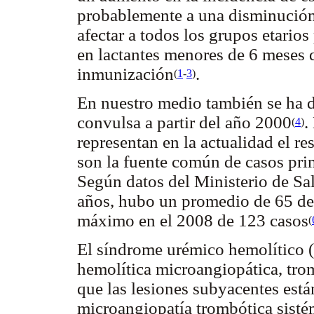
probablemente a una disminución
afectar a todos los grupos etario
en lactantes menores de 6 meses 
inmunización
.
(
1
-
3
)
En nuestro medio también se ha d
convulsa a partir del año 2000
.
(
4
)
representan en la actualidad el r
son la fuente común de casos prim
Según datos del Ministerio de Sa
años, hubo un promedio de 65 de
máximo en el 2008 de 123 casos
(
El síndrome urémico hemolítico (
hemolítica microangiopática, trom
que las lesiones subyacentes est
microangiopatía trombótica sist