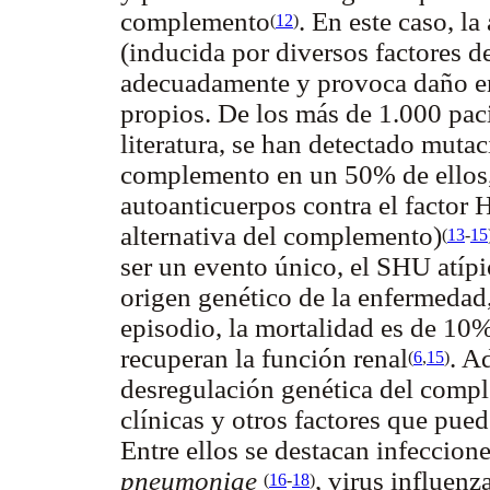
complemento
. En este caso, l
(
12
)
(inducida por diversos factores d
adecuadamente y provoca daño en
propios. De los más de 1.000 pac
literatura, se han detectado muta
complemento en un 50% de ellos, 
autoanticuerpos contra el factor 
alternativa del complemento)
(
13
-
15
ser un evento único, el SHU atípi
origen genético de la enfermedad
episodio, la mortalidad es de 10
recuperan la función renal
. A
(
6
,
15
)
desregulación genética del compl
clínicas y otros factores que pue
Entre ellos se destacan infeccion
pneumoniae
, virus influen
(
16
-
18
)