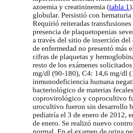
azoemia y creatininemia (
tabla 1
)
globular. Persistió con hematuria
Requirió reiteradas transfusiones
presencia de plaquetopenias sev
a través del sitio de inserción del
de enfermedad no presentó más e
cifras de plaquetas y hemoglobin
resto de los exámenes solicitado
mg/dl (90-180), C4: 14,6 mg/dl (1
inmunodeficiencia humana negati
bacteriológico de materias fecal
coprovirológico y coprocultivo f
urocultivo fueron sin desarrollo b
pediatría el 3 de enero de 2012, 
de enero. Se realizó nuevo contro
normal. En el examen de orina pe