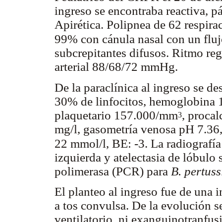
ingreso se encontraba reactiva, p
Apirética. Polipnea de 62 respir
99% con cánula nasal con un flujo
subcrepitantes difusos. Ritmo reg
arterial 88/68/72 mmHg.
De la paraclínica al ingreso se d
30% de linfocitos, hemoglobina 
plaquetario 157.000/mm
, procal
3
mg/l, gasometría venosa pH 7.3
22 mmol/l, BE: -3. La radiografí
izquierda y atelectasia de lóbulo
polimerasa (PCR) para
B.
pertuss
El planteo al ingreso fue de una i
a tos convulsa. De la evolución s
ventilatorio, ni exanguinotranfus