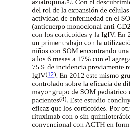
(8)
aziatropina
. Con el descubrimi
del rol de la expansión de célul
actividad de enfermedad en el SO
(anticuerpo monoclonal anti-CD2
con los corticoides y la IgIV. En
un primer trabajo con la utilizac
niños con SOM encontrando una d
a los 6 meses a 17% con el agreg
75% de incidencia previamente r
(
12
)
IgIV
. En 2012 este mismo gru
controlado sobre la eficacia de di
mayor grupo de SOM pediátrico en
(8)
pacientes
. Este estudio conclu
eficaz que los corticoides. Por ot
rituximab con o sin quimioterápic
convencional con ACTH en forma 