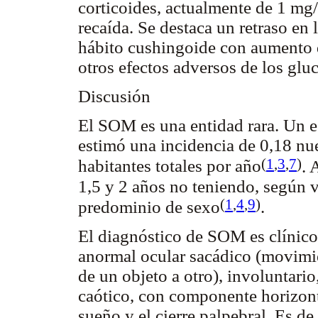
corticoides, actualmente de 1 mg
recaída. Se destaca un retraso en 
hábito cushingoide con aumento d
otros efectos adversos de los glu
Discusión
El SOM es una entidad rara. Un 
estimó una incidencia de 0,18 nu
(
1
,
3
,
7
)
habitantes totales por año
. 
1,5 y 2 años no teniendo, según v
(
1
,
4
,
9
)
predominio de sexo
.
El diagnóstico de SOM es clínico
anormal ocular sacádico (movimie
de un objeto a otro), involuntario,
caótico, con componente horizontal
sueño y el cierre palpebral. Es de