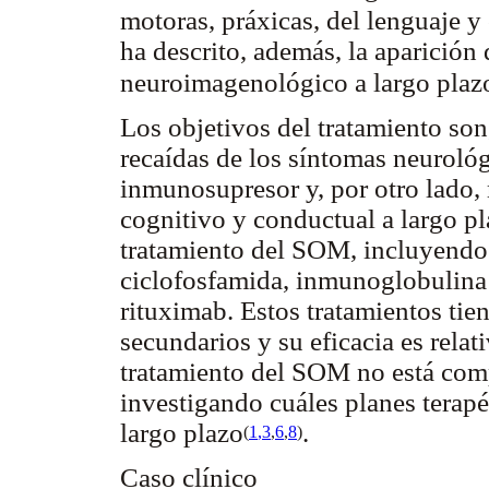
motoras, práxicas, del lenguaje y
ha descrito, además, la aparición 
neuroimagenológico a largo plaz
Los objetivos del tratamiento son,
recaídas de los síntomas neuroló
inmunosupresor y, por otro lado, 
cognitivo y conductual a largo pl
tratamiento del SOM, incluyendo
ciclofosfamida, inmunoglobulina 
rituximab. Estos tratamientos ti
secundarios y su eficacia es relat
tratamiento del SOM no está com
investigando cuáles planes terap
largo plazo
.
(
1
,3
,
6
,
8
)
Caso clínico