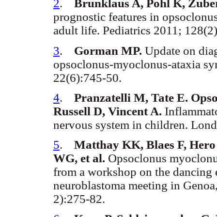
2
.
Brunklaus A, Pohl K, Zube
prognostic features in opsoclon
adult life. Pediatrics 2011; 128(
3
.
Gorman MP.
Update on diag
opsoclonus-myoclonus-ataxia sy
22(6):745-50.
4
.
Pranzatelli M, Tate E. Op
Russell D, Vincent A.
Inflammato
nervous system in children. Lon
5
.
Matthay KK, Blaes F, Hero 
WG, et al.
Opsoclonus myoclonus
from a workshop on the dancing 
neuroblastoma meeting in Genoa, 
2):275-82.