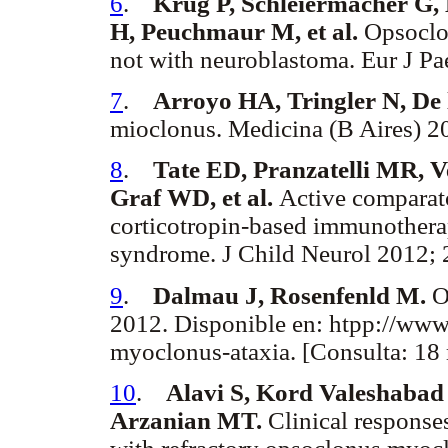
6
.
Krug P, Schleiermacher G, 
H, Peuchmaur M, et al.
Opsoclon
not with neuroblastoma. Eur J P
7
.
Arroyo HA, Tringler N, De 
mioclonus. Medicina (B Aires) 2
8
.
Tate ED, Pranzatelli MR, V
Graf WD, et al.
Active comparato
corticotropin-based immunother
syndrome. J Child Neurol 2012;
9
.
Dalmau J, Rosenfenld M.
O
2012. Disponible en: htpp://www
myoclonus-ataxia. [Consulta: 1
10
.
Alavi S, Kord Valeshabad
Arzanian MT.
Clinical response