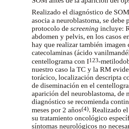
SOM antes de la aparición del o
Realizado el diagnóstico de SOM
asocia a neuroblastoma, se debe 
protocolo de
screening
incluye: R
abdomen y pelvis, en los casos e
hay que realizar también imagen c
catecolaminas (ácido vanilmandé
123
centellograma con I
-metilodo
nuestro caso la TC y la RM evide
torácico, localización descripta 
de diseminación en el centellog
aparición del neuroblastoma, de 
diagnóstico se recomienda conti
(4)
meses por 2 años
. Realizado e
su tratamiento oncológico específ
síntomas neurológicos no necesar