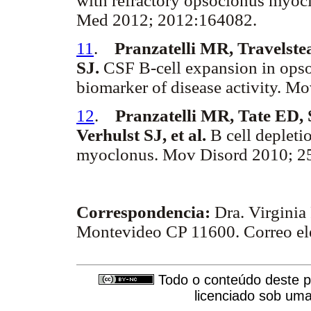
with refractory opsoclonus myoc
Med 2012; 2012:164082.
11
.
Pranzatelli MR, Travelste
SJ.
CSF B-cell expansion in ops
biomarker of disease activity. 
12
.
Pranzatelli MR, Tate ED, 
Verhulst SJ, et al.
B cell depleti
myoclonus. Mov Disord 2010; 2
Correspondencia:
Dra. Virginia
Montevideo CP 11600. Correo e
Todo o conteúdo deste pe
licenciado sob um