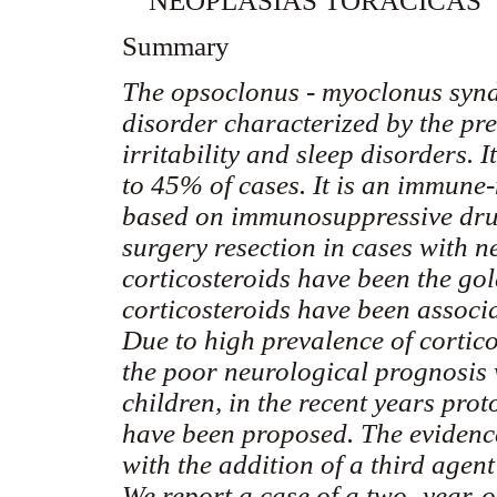
NEOPLASIAS TORÁCICAS
Summary
The opsoclonus - myoclonus syn
disorder characterized by the pr
irritability and sleep disorders. 
to 45% of cases. It is an immune-
based on immunosuppressive dru
surgery resection in cases with 
corticosteroids have been the go
corticosteroids have been assoc
Due to high prevalence of cortic
the poor neurological prognosis 
children, in the recent years pro
have been proposed. The evidenc
with the addition of a third age
We report a case of a two- year