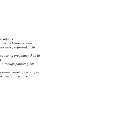
m infants.
t the inclusion criteria:
ries were performed at 36
ups during pregnancy than in
g.
s. Although pathological
ter management of the supply
ion leads to improved