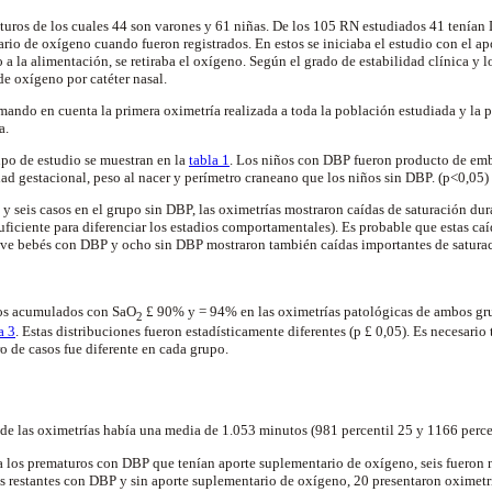
uros de los cuales 44 son varones y 61 niñas. De los 105 RN estudiados 41 tenían 
rio de oxígeno cuando fueron registrados. En estos se iniciaba el estudio con el a
o a la alimentación, se retiraba el oxígeno. Según el grado de estabilidad clínica y lo
de oxígeno por catéter nasal.
omando en cuenta la primera oximetría realizada a toda la población estudiada y la
a.
upo de estudio se muestran en la
tabla 1
. Los niños con DBP fueron producto de em
d gestacional, peso al nacer y perímetro craneano que los niños sin DBP. (p<0,05)
y seis casos en el grupo sin DBP, las oximetrías mostraron caídas de saturación dur
ficiente para diferenciar los estadios comportamentales). Es probable que estas ca
eve bebés con DBP y ocho sin DBP mostraron también caídas importantes de saturaci
pos acumulados con SaO
£ 90% y = 94% en las oximetrías patológicas de ambos gru
2
a 3
. Estas distribuciones fueron estadísticamente diferentes (p £ 0,05). Es necesario
o de casos fue diferente en cada grupo.
s
de las oximetrías había una media de 1.053 minutos (981 percentil 25 y 1166 perce
 a los prematuros con DBP que tenían aporte suplementario de oxígeno, seis fueron 
os restantes con DBP y sin aporte suplementario de oxígeno, 20 presentaron oximetr