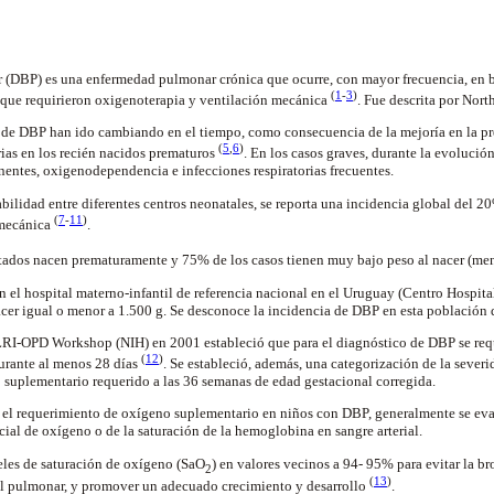
 (DBP) es una enfermedad pulmonar crónica que ocurre, con mayor frecuencia, en 
(
1
-
3
)
a que requirieron oxigenoterapia y ventilación mecánica
. Fue descrita por No
 de DBP han ido cambiando en el tiempo, como consecuencia de la mejoría en la pr
(
5
,
6
)
rias en los recién nacidos prematuros
. En los casos graves, durante la evolución
nentes, oxigenodependencia e infecciones respiratorias frecuentes.
bilidad entre diferentes centros neonatales, se reporta una incidencia global del 20
(
7
-
11
)
 mecánica
.
ctados nacen prematuramente y 75% de los casos tienen muy bajo peso al nacer (me
n el hospital materno-infantil de referencia nacional en el Uruguay (Centro Hospital
cer igual o menor a 1.500 g. Se desconoce la incidencia de DBP en esta población 
-OPD Workshop (NIH) en 2001 estableció que para el diagnóstico de DBP se requ
(
12
)
urante al menos 28 días
. Se estableció, además, una categorización de la sever
 suplementario requerido a las 36 semanas de edad gestacional corregida.
 el requerimiento de oxígeno suplementario en niños con DBP, generalmente se ev
cial de oxígeno o de la saturación de la hemoglobina en sangre arterial.
les de saturación de oxígeno (SaO
) en valores vecinos a 94- 95% para evitar la b
2
(
13
)
ial pulmonar, y promover un adecuado crecimiento y desarrollo
.