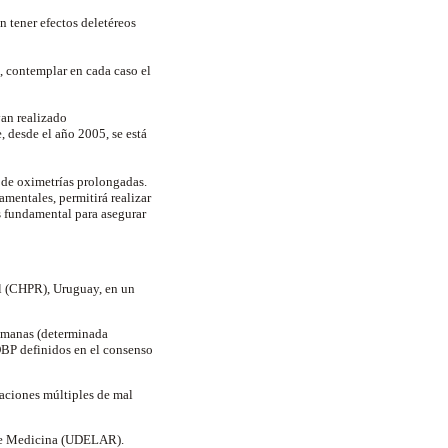
n tener efectos deletéreos
, contemplar en cada caso el
an realizado
, desde el año 2005, se está
o de oximetrías prolongadas.
mentales, permitirá realizar
es fundamental para asegurar
ell (CHPR), Uruguay, en un
semanas (determinada
 DBP definidos en el consenso
maciones múltiples de mal
d de Medicina (UDELAR).