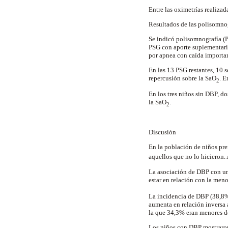
Entre las oximetrías realizad
Resultados de las polisomno
Se indicó polisomnografía (P
PSG con aporte suplementario
por apnea con caída importan
En las 13 PSG restantes, 10 
repercusión sobre la SaO
. E
2
En los tres niños sin DBP, do
la SaO
.
2
Discusión
En la población de niños pr
aquellos que no lo hicieron
La asociación de DBP con un
estar en relación con la meno
La incidencia de DBP (38,8%)
aumenta en relación inversa a
la que 34,3% eran menores d
Los niños con DBP mostraron