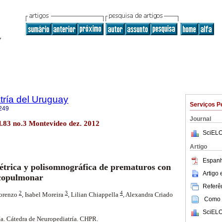
tría del Uruguay
Serviços P
249
Journal
l.83 no.3 Montevideo dez. 2012
SciELO
Artigo
Espanh
étrica y polisomnográfica de prematuros con
Artigo
oncopulmonar
Referên
2
3
4
Lorenzo
,
Isabel Moreira
,
Lilian Chiappella
, Alexandra Criado
Como c
SciELO
ía. Cátedra de Neuropediatría. CHPR.