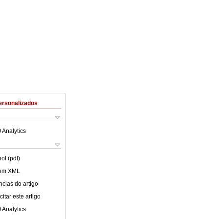
ersonalizados
 Analytics
ol (pdf)
 em XML
cias do artigo
itar este artigo
 Analytics