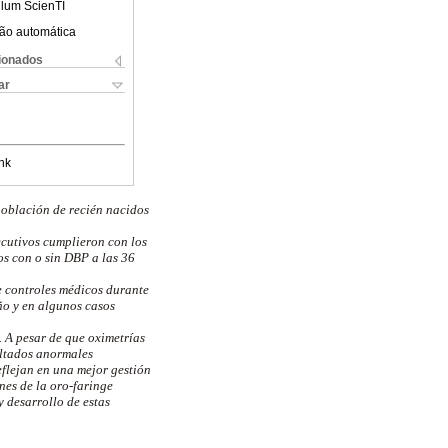
ulum ScienTI
ão automática
cionados
ar
nk
población de recién nacidos
ecutivos cumplieron con los
os con o sin DBP a las 36
e controles médicos durante
ño y en algunos casos
. A pesar de que oximetrías
ultados anormales
eflejan en una mejor gestión
nes de la oro-faringe
 desarrollo de estas