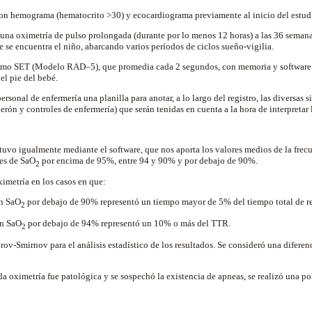
con hemograma (hematocrito >30) y ecocardiograma previamente al inicio del estud
ó una oximetría de pulso prolongada (durante por lo menos 12 horas) a las 36 seman
e se encuentra el niño, abarcando varios períodos de ciclos sueño-vigilia.
imo SET (Modelo RAD–5), que promedia cada 2 segundos, con memoria y software p
el pie del bebé.
rsonal de enfermería una planilla para anotar, a lo largo del registro, las diversas s
erón y controles de enfermería) que serán tenidas en cuenta a la hora de interpretar 
tuvo igualmente mediante el software, que nos aporta los valores medios de la frecu
es de SaO
por encima de 95%, entre 94 y 90% y por debajo de 90%.
2
ximetría en los casos en que:
n SaO
por debajo de 90% representó un tiempo mayor de 5% del tiempo total de re
2
n SaO
por debajo de 94% representó un 10% o más del TTR.
2
rov-Smirnov para el análisis estadístico de los resultados. Se consideró una diferen
da oximetría fue patológica y se sospechó la existencia de apneas, se realizó una p