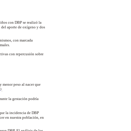
niños con DBP se realizó la
 del aporte de oxígeno y dos
canismos, con marcada
rmales.
ctivas con repercusión sobre
y menor peso al nacer que
8
)
.
ante la gestación podría
que la incidencia de DBP
acer en nuestra población, en
ron DBP. El análisis de los