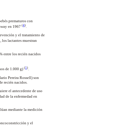
bebés prematuros con
(
4
)
rthway en 1967
.
evención y el tratamiento de
, los lactantes muestran
% entre los recién nacidos
(
1
)
nos de 1.000 g)
.
ario Pereira Rossell) son
de recién nacidos.
iere el antecedente de uso
idad de la enfermedad en
alúan mediante la medición
roncoconstricción y el