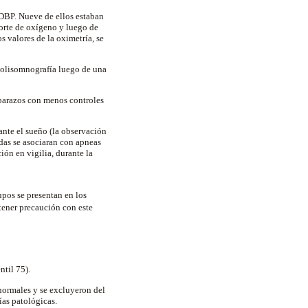
DBP. Nueve de ellos estaban
porte de oxígeno y luego de
s valores de la oximetría, se
 polisomnografía luego de una
barazos con menos controles
ante el sueño (la observación
ídas se asociaran con apneas
ón en vigilia, durante la
pos se presentan en los
 tener precaución con este
ntil 75).
normales y se excluyeron del
ías patológicas.