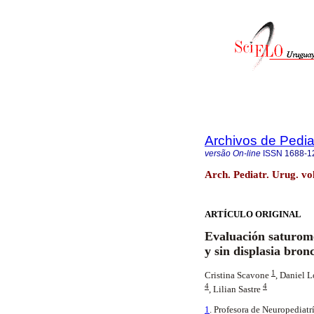
Archivos de Pedia
versão On-line
ISSN
1688-1
Arch. Pediatr. Urug. vo
ARTÍCULO ORIGINAL
Evaluación saturom
y sin displasia br
1
Cristina Scavone
,
Daniel 
4
4
, Lilian Sastre
1
. Profesora de Neuropediatr