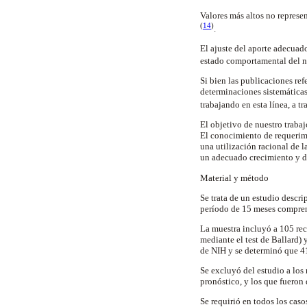
Valores más altos no represen
(
14
)
.
El ajuste del aporte adecua
estado comportamental del ni
Si bien las publicaciones r
determinaciones sistemáticas
trabajando en esta línea, a t
El objetivo de nuestro traba
El conocimiento de requerimi
una utilización racional de l
un adecuado crecimiento y de
Material y método
Se trata de un estudio descr
período de 15 meses compren
La muestra incluyó a 105 re
mediante el test de Ballard) 
de NIH y se determinó que 41
Se excluyó del estudio a los
pronóstico, y los que fueron 
Se requirió en todos los ca