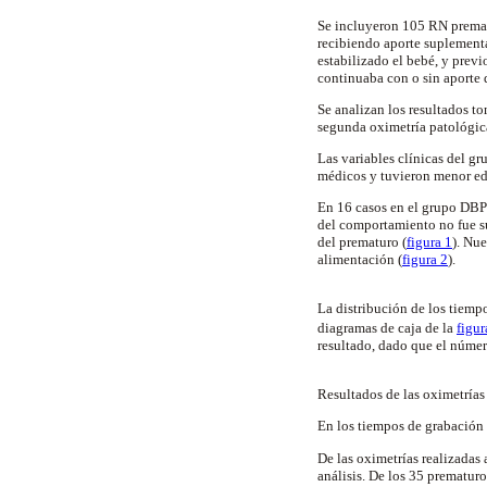
Se incluyeron 105 RN premat
recibiendo aporte suplementa
estabilizado el bebé, y previ
continuaba con o sin aporte 
Se analizan los resultados t
segunda oximetría patológic
Las variables clínicas del gr
médicos y tuvieron menor eda
En 16 casos en el grupo DBP 
del comportamiento no fue su
del prematuro (
figura 1
). Nu
alimentación (
figura 2
).
La distribución de los tiem
diagramas de caja de la
figur
resultado, dado que el númer
Resultados de las oximetría
En los tiempos de grabación 
De las oximetrías realizadas
análisis. De los 35 prematur