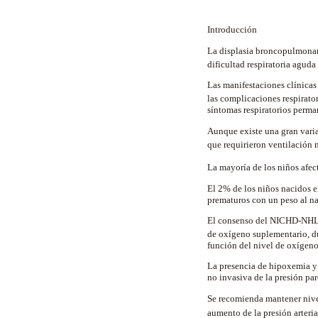
Introducción
La displasia broncopulmonar
dificultad respiratoria agud
Las manifestaciones clínicas
las complicaciones respirato
síntomas respiratorios perma
Aunque existe una gran varia
que requirieron ventilación
La mayoría de los niños afe
El 2% de los niños nacidos e
prematuros con un peso al na
El consenso del NICHD-NHLRI
de oxígeno suplementario, d
función del nivel de oxígeno
La presencia de hipoxemia y
no invasiva de la presión par
Se recomienda mantener nive
aumento de la presión arter