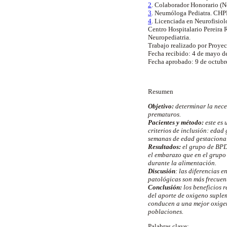
2
. Colaborador Honorario (N
3
. Neumóloga Pediatra. CHP
4
. Licenciada en Neurofisio
Centro Hospitalario Pereira 
Neuropediatria.
Trabajo realizado por Proye
Fecha recibido: 4 de mayo d
Fecha aprobado: 9 de octubr
Resumen
Objetivo:
determinar la nece
prematuros.
Pacientes y método:
este es 
criterios de inclusión: edad
semanas de edad gestacional.
Resultados:
el grupo de BPD 
el embarazo que en el grupo 
durante la alimentación.
Discusión
: las diferencias 
patológicas son más frecuen
Conclusión:
los beneficios r
del aporte de oxigeno suplem
conducen a una mejor oxigen
poblaciones.
Palabras clave: