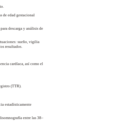
io.
as de edad gestacional
ara descarga y análisis de
ituaciones: sueño, vigilia
los resultados.
encia cardíaca, así como el
gistro (TTR).
cia estadísticamente
olisomnografía entre las 38–