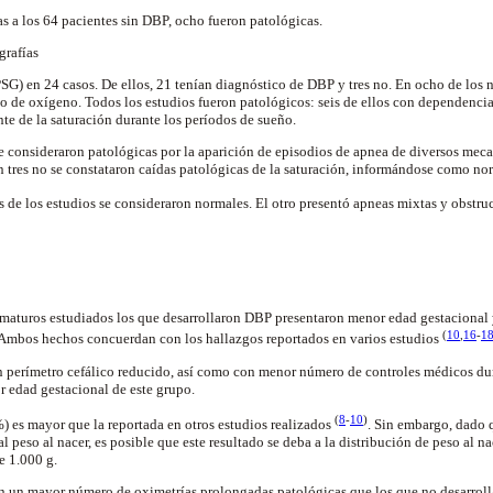
as a los 64 pacientes sin DBP, ocho fueron patológicas.
grafías
SG) en 24 casos. De ellos, 21 tenían diagnóstico de DBP y tres no. En ocho de los 
 de oxígeno. Todos los estudios fueron patológicos: seis de ellos con dependencia
te de la saturación durante los períodos de sueño.
se consideraron patológicas por la aparición de episodios de apnea de diversos me
n tres no se constataron caídas patológicas de la saturación, informándose como no
s de los estudios se consideraron normales. El otro presentó apneas mixtas y obstru
ematuros estudiados los que desarrollaron DBP presentaron menor edad gestacional 
(
10
,
16
-
1
. Ambos hechos concuerdan con los hallazgos reportados en varios estudios
 perímetro cefálico reducido, así como con menor número de controles médicos dur
r edad gestacional de este grupo.
(
8
-
10
)
 es mayor que la reportada en otros estudios realizados
. Sin embargo, dado 
l peso al nacer, es posible que este resultado se deba a la distribución de peso al n
e 1.000 g.
 un mayor número de oximetrías prolongadas patológicas que los que no desarrolla