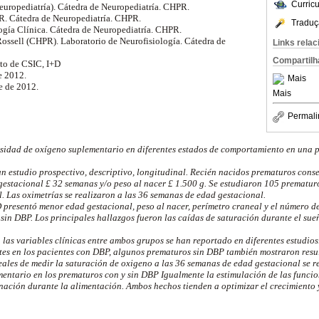
Curric
europediatría). Cátedra de Neuropediatría. CHPR.
R. Cátedra de Neuropediatría. CHPR.
Traduç
logía Clínica. Cátedra de Neuropediatría. CHPR.
Rossell (CHPR). Laboratorio de Neurofisiología. Cátedra de
Links rela
Compartilh
cto de CSIC, I+D
e 2012.
Mais
e de 2012.
Mais
Permali
sidad de oxígeno suplementario en diferentes estados de comportamiento en una 
un estudio prospectivo, descriptivo, longitudinal. Recién nacidos prematuros cons
 gestacional £ 32 semanas y/o peso al nacer £ 1.500 g. Se estudiaron 105 prematur
 Las oximetrías se realizaron a las 36 semanas de edad gestacional.
presentó menor edad gestacional, peso al nacer, perímetro craneal y el número d
sin DBP. Los principales hallazgos fueron las caídas de saturación durante el sue
en las variables clínicas entre ambos grupos se han reportado en diferentes estudios
tes en los pacientes con DBP, algunos prematuros sin DBP también mostraron res
eales de medir la saturación de oxigeno a las 36 semanas de edad gestacional se r
entario en los prematuros con y sin DBP Igualmente la estimulación de las funcio
ación durante la alimentación. Ambos hechos tienden a optimizar el crecimiento y