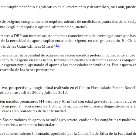
tan ningún beneficio significativo en el crecimiento y desarrollo y, más aún, puede
do de oxígeno complementario requiere, además de mediciones puntuales de la SaO
2
ño (vigilia tranquila o agitada, alimentación, sueño).
eferentes a DBP son numerosas, no tenemos conocimiento de investigaciones que hay
 de la necesidad de aporte suplementario de oxígeno, en este grupo etario. En Chile
(
15
)
ravés de las Guías Clínicas Minsal
.
jo es evaluar la necesidad de oxígeno en recién nacidos pretérmino, mediante el us
ento de oxígeno en estos niños, tomando en cuenta los diferentes estados comporta
a oxigenoterapia, ajustando el aporte a las necesidades individuales. Este aspecto 
sarrollo de los bebés prematuros.
iptivo, prospectivo y longitudinal realizado en el Centro Hospitalario Pereira Ross
dido entre abril de 2009 y julio de 2010.
cién nacidos prematuros (44 varones y 61 niñas) con edad gestacional menor a 32 
y/o un peso al nacer menor de 1.500 g. Se aplicaron los criterios diagnósticos para
 casos eran portadores de la enfermedad.
 niños portadores de agravio neurológico severo, cardiopatías congénitas y malfor
derivados a otro centro hospitalario.
sos el consentimiento informado, aprobado por la Comisión de Ética de la Faculta