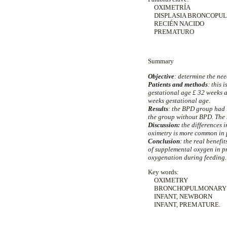
OXIMETRÍA
DISPLASIA BRONCOPU
RECIÉN NACIDO
PREMATURO
Summary
Objective
: determine the nee
Patients and
methods
: this 
gestational age £ 32 weeks a
weeks gestational age.
Results
: the BPD group had 
the group without BPD. The 
Discussion:
the differences i
oximetry is more common in 
Conclusion
: the real benefi
of supplemental oxygen in pr
oxygenation during feeding.
Key words:
OXIMETRY
BRONCHOPULMONARY 
INFANT, NEWBORN
INFANT, PREMATURE.