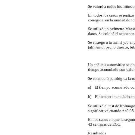
Se valoró a todos los niños 
En todos los casos se realiz
corregida, en la unidad dond
Se utilizó un oxímetro Mass
datos. Se colocó el sensor en 
Se entregó a la mamá y/o al pe
(alimento: pecho directo, bib
Un análisis automático se ob
tiempo acumulado con valor
Se consideró patológica la o
a) El tiempo acumulado co
b) El tiempo acumulado co
Se utilizó el test de Kolmogo
significativa cuando p<0,05.
En los casos en que la segun
43 semanas de EGC.
Resultados