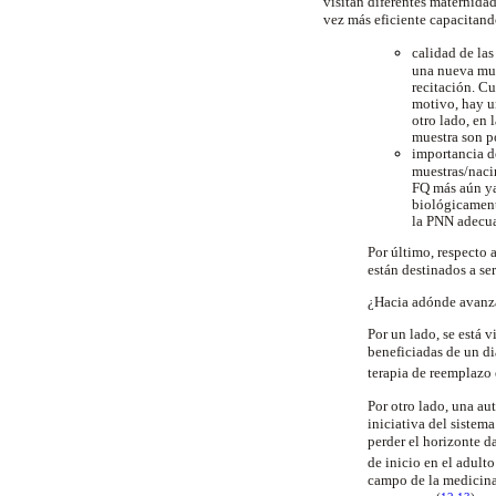
visitan diferentes maternidad
vez más eficiente capacitand
calidad de las
una nueva mue
recitación. Cu
motivo, hay un
otro lado, en
muestra son p
importancia d
muestras/naci
FQ más aún ya
biológicamente
la PNN adecu
Por último, respecto 
están destinados a se
¿Hacia adónde avanza
Por un lado, se está 
beneficiadas de un d
terapia de reemplazo
Por otro lado, una au
iniciativa del sistem
perder el horizonte 
de inicio en el adult
campo de la medicina 