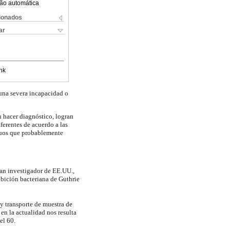
ão automática
cionados
ar
nk
 una severa incapacidad o
n hacer diagnóstico, logran
ferentes de acuerdo a las
duos que probablemente
ran investigador de EE.UU.,
ibición bacteriana de Guthrie
 y transporte de muestra de
en la actualidad nos resulta
del 60.