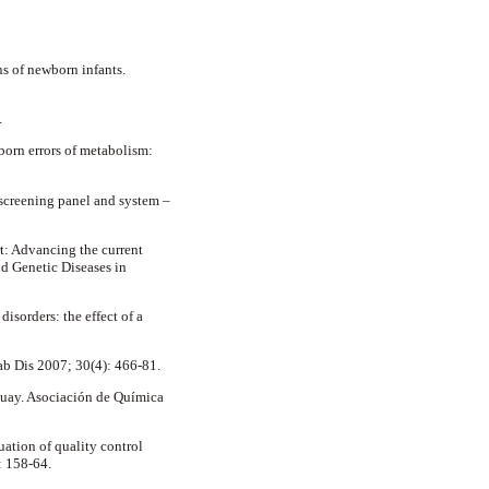
s of newborn infants.
8.
born errors of metabolism:
screening panel and system –
t: Advancing the current
d Genetic Diseases in
sorders: the effect of a
tab Dis 2007; 30(4): 466-81.
guay. Asociación de Química
tion of quality control
): 158-64.