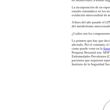
en Montevideo, a donde llega
La incorporación de un espec
estudio sistemático en los r
oxidación mitocondrial de ác
A fines del año pasado el LP
del metabolismo mencionados.
¿Cuáles son los componente
Lo primero que hay que decir
afectado. Por el contrario, 
como puede verse en la
figur
Pesquisa Neonatal son: MSP d
Enfermedades Prevalentes (C
pacientes que requieren repe
Instituto de la Seguridad So