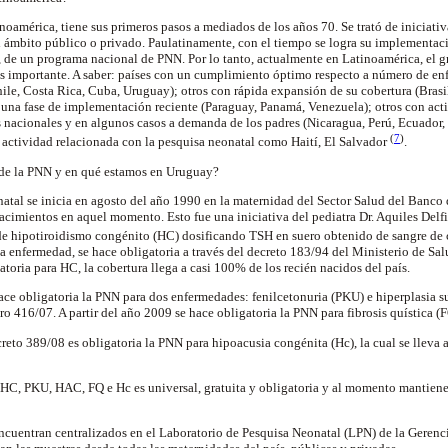
oamérica, tiene sus primeros pasos a mediados de los años 70. Se trató de iniciativ
 ámbito público o privado. Paulatinamente, con el tiempo se logra su implementaci
s, de un programa nacional de PNN. Por lo tanto, actualmente en Latinoamérica, el 
s importante. A saber: países con un cumplimiento óptimo respecto a número de en
ile, Costa Rica, Cuba, Uruguay); otros con rápida expansión de su cobertura (Brasi
una fase de implementación reciente (Paraguay, Panamá, Venezuela); otros con act
 nacionales y en algunos casos a demanda de los padres (Nicaragua, Perú, Ecuador
(
7
)
 actividad relacionada con la pesquisa neonatal como Haití, El Salvador
.
 de la PNN y en qué estamos en Uruguay?
atal se inicia en agosto del año 1990 en la maternidad del Sector Salud del Banco 
acimientos en aquel momento. Esto fue una iniciativa del pediatra Dr. Aquiles Delfi
 de hipotiroidismo congénito (HC) dosificando TSH en suero obtenido de sangre de
a enfermedad, se hace obligatoria a través del decreto 183/94 del Ministerio de Sa
toria para HC, la cobertura llega a casi 100% de los recién nacidos del país.
ce obligatoria la PNN para dos enfermedades: fenilcetonuria (PKU) e hiperplasia 
o 416/07. A partir del año 2009 se hace obligatoria la PNN para fibrosis quística (
decreto 389/08 es obligatoria la PNN para hipoacusia congénita (Hc), la cual se lleva
 HC, PKU, HAC, FQ e Hc es universal, gratuita y obligatoria y al momento mantien
encuentran centralizados en el Laboratorio de Pesquisa Neonatal (LPN) de la Gerenc