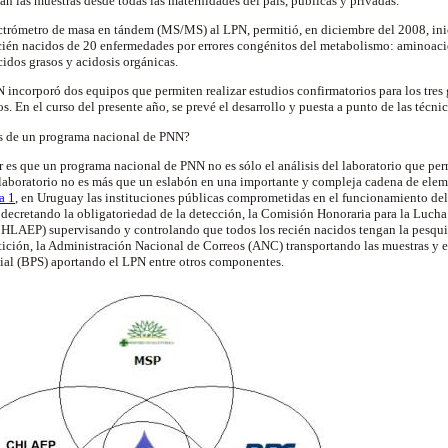
n las muestras desde todas las maternidades del país, públicas y privadas.
trómetro de masa en tándem (MS/MS) al LPN, permitió, en diciembre del 2008, inici
ecién nacidos de 20 enfermedades por errores congénitos del metabolismo: aminoacid
idos grasos y acidosis orgánicas.
N incorporó dos equipos que permiten realizar estudios confirmatorios para los tres
 En el curso del presente año, se prevé el desarrollo y puesta a punto de las técnic
s de un programa nacional de PNN?
 es que un programa nacional de PNN no es sólo el análisis del laboratorio que per
el laboratorio no es más que un eslabón en una importante y compleja cadena de elem
a 1
, en Uruguay las instituciones públicas comprometidas en el funcionamiento de
ecretando la obligatoriedad de la detección, la Comisión Honoraria para la Lucha
HLAEP) supervisando y controlando que todos los recién nacidos tengan la pesquis
tición, la Administración Nacional de Correos (ANC) transportando las muestras y e
cial (BPS) aportando el LPN entre otros componentes.