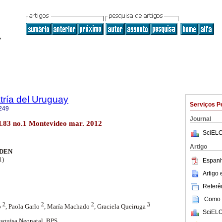
tría del Uruguay
Serviços P
249
Journal
ol.83 no.1 Montevideo mar. 2012
SciELO
Artigo
NDEN
1)
Espanh
Artigo
Referên
Como c
2
2
2
3
o
, Paola Garlo
, María Machado
, Graciela Queiruga
SciELO
esquisa Neonatal. BPS.