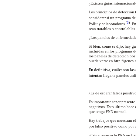
¿Existen guías internacional
Los principios de detección
considerar si un programa de
(
3
)
Pollit y colaboradores
. E
sean tratables o controlables
¿Los paneles de enfermedades
Si bien, como se dijo, hay g
incluidas en los programas d
los paneles de detección po
puede verse en http://genes-
En definitiva, cuáles son la
intentan llegar a paneles un
¿Es de esperar falsos positi
Es importante tener presente
negativos. Esto último hace 
que tenga PNN normal.
Hay trabajos que muestran el 
por falso positivo como por 
¿Cómo avanza la PNN en La