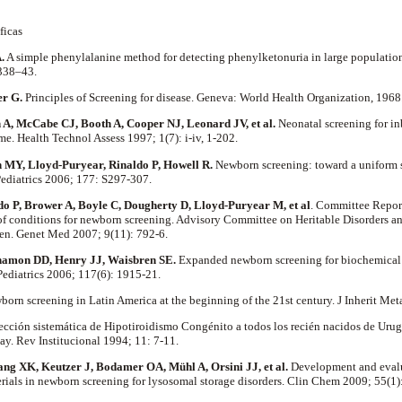
áficas
.
A simple phenylalanine method for detecting phenylketonuria in large population
 338–43.
er G.
Principles of Screening for disease. Geneva: World Health Organization, 196
n A, McCabe CJ, Booth A, Cooper NJ, Leonard JV, et al.
Neonatal screening for in
me. Health Technol Assess 1997; 1(7): i-iv, 1-202.
MY, Lloyd-Puryear, Rinaldo P, Howell R.
Newborn screening: toward a uniform 
ediatrics 2006; 177: S297-307.
o P, Brower A, Boyle C, Dougherty D, Lloyd-Puryear M, et al
. Committee Repor
 conditions for newborn screening. Advisory Committee on Heritable Disorders an
en. Genet Med 2007; 9(11): 792-6.
namon DD, Henry JJ, Waisbren SE.
Expanded newborn screening for biochemical di
. Pediatrics 2006; 117(6): 1915-21.
born screening in Latin America at the beginning of the 21st century. J Inherit Me
cción sistemática de Hipotiroidismo Congénito a todos los recién nacidos de Uru
ay. Rev Institucional 1994; 11: 7-11.
ng XK, Keutzer J, Bodamer OA, Mühl A, Orsini JJ, et al.
Development and evalua
erials in newborn screening for lysosomal storage disorders. Clin Chem 2009; 55(1