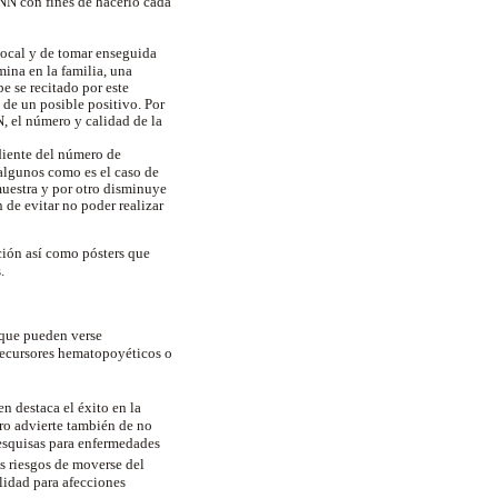
PNN con fines de hacerlo cada
 local y de tomar enseguida
ina en la familia, una
e se recitado por este
 de un posible positivo. Por
, el número y calidad de la
diente del número de
 algunos como es el caso de
muestra y por otro disminuye
 de evitar no poder realizar
ción así como pósters que
s.
 que pueden verse
recursores hematopoyéticos o
n destaca el éxito en la
ero advierte también de no
pesquisas para enfermedades
s riesgos de moverse del
lidad para afecciones