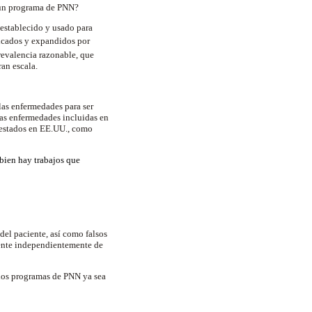
en un programa de PNN?
establecido y usado para
ficados y expandidos por
revalencia razonable, que
ran escala.
las enfermedades para ser
las enfermedades incluidas en
s estados en EE.UU., como
 bien hay trabajos que
del paciente, así como falsos
iente independientemente de
e los programas de PNN ya sea