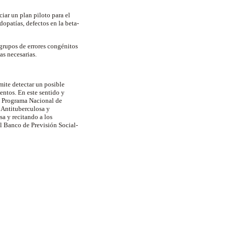
ar un plan piloto para el
opatías, defectos en la beta-
 grupos de errores congénitos
as necesarias.
mite detectar un posible
entos. En este sentido y
l Programa Nacional de
 Antituberculosa y
a y recitando a los
l Banco de Previsión Social-