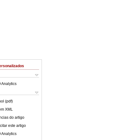
ersonalizados
 Analytics
ol (pdf)
 em XML
cias do artigo
itar este artigo
 Analytics