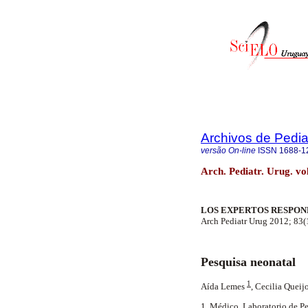
Archivos de Pedia
versão On-line
ISSN
1688-1
Arch. Pediatr. Urug. v
LOS EXPERTOS RESPO
Arch Pediatr Urug 2012; 83(
Pesquisa neonatal
1
Aída Lemes
, Cecilia Queij
1. Médico. Laboratorio de P