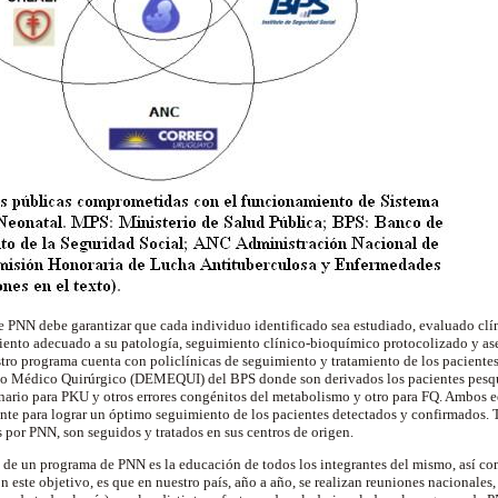
e PNN debe garantizar que cada individuo identificado sea estudiado, evaluado clí
iento adecuado a su patología, seguimiento clínico-bioquímico protocolizado y as
estro programa cuenta con policlínicas de seguimiento y tratamiento de los pacient
o Médico Quirúrgico (DEMEQUI) del BPS donde son derivados los pacientes pesqu
inario para PKU y otros errores congénitos del metabolismo y otro para FQ. Ambos
iente para lograr un óptimo seguimiento de los pacientes detectados y confirmados
s por PNN, son seguidos y tratados en sus centros de origen.
de un programa de PNN es la educación de todos los integrantes del mismo, así co
n este objetivo, es que en nuestro país, año a año, se realizan reuniones nacionales, 