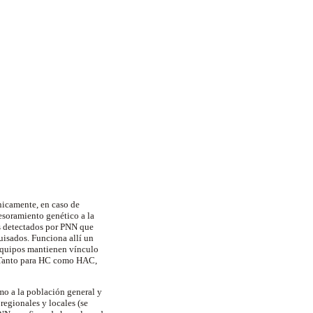
nicamente, en caso de
esoramiento genético a la
es detectados por PNN que
isados. Funciona allí un
 equipos mantienen vínculo
. Tanto para HC como HAC,
mo a la población general y
regionales y locales (se