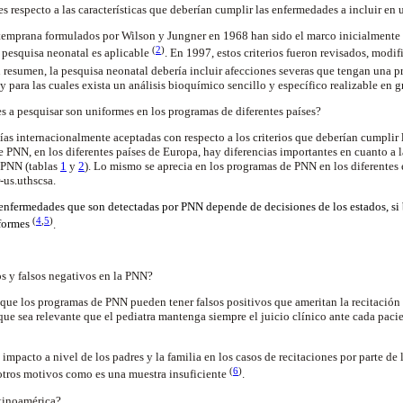
es respecto a las características que deberían cumplir las enfermedades a incluir 
 temprana formulados por Wilson y Jungner en 1968 han sido el marco inicialmente 
(
2
)
 pesquisa neonatal es aplicable
. En 1997, estos criterios fueron revisados, modi
n resumen, la pesquisa neonatal debería incluir afecciones severas que tengan una p
 y para las cuales exista un análisis bioquímico sencillo y específico realizable en g
 a pesquisar son uniformes en los programas de diferentes países?
uías internacionalmente aceptadas con respecto a los criterios que deberían cumplir 
e PNN, en los diferentes países de Europa, hay diferencias importantes en cuanto a 
r PNN (tablas
1
y
2
). Lo mismo se aprecia en los programas de PNN en los diferente
r-us.uthscsa.
s enfermedades que son detectadas por PNN depende de decisiones de los estados, si
(
4
,
5
)
iformes
.
vos y falsos negativos en la PNN?
 que los programas de PNN pueden tener falsos positivos que ameritan la recitación 
que sea relevante que el pediatra mantenga siempre el juicio clínico ante cada pac
impacto a nivel de los padres y la familia en los casos de recitaciones por parte d
(
6
)
otros motivos como es una muestra insuficiente
.
tinoamérica?