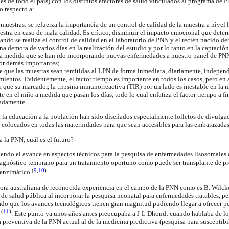
es de todo el país) con los distintos efectores de salud vinculados al programa de 
o respecto a:
 muestras: se refuerza la importancia de un control de calidad de la muestra a nivel
stra en caso de mala calidad. Es crítico, disminuir el impacto emocional que determ
ando se realiza el control de calidad en el laboratorio de PNN y el recién nacido deb
a demora de varios días en la realización del estudio y por lo tanto en la captación
 la medida que se han ido incorporando nuevas enfermedades a nuestro panel de PNN
or demás importantes;
e que las muestras sean remitidas al LPN de forma inmediata, diariamente, indepen
mientos. Evidentemente, el factor tiempo es importante en todos los casos, pero en
 que su marcador, la tripsina inmunorreactiva (TIR) por un lado es inestable en la 
 en el niño a medida que pasan los días, todo lo cual enfatiza el factor tiempo a fin
adamente.
a la educación a la población han sido diseñados especialmente folletos de divulga
r colocados en todas las maternidades para que sean accesibles para las embarazada
 la PNN, cuál es el futuro?
viendo el avance en aspectos técnicos para la pesquisa de enfermedades lisosomales
iagnóstico temprano para un tratamiento oportuno como puede ser transplante de p
(
9
,
10
)
 enzimático
.
tora australiana de reconocida experiencia en el campo de la PNN como es B. Wilcke
a de salud pública al incorporar la pesquisa neonatal para enfermedades tratables, p
dado que los avances tecnológicos tienen gran magnitud pudiendo llegar a ofrecer 
(
11
)
o
. Este punto ya unos años antes preocupaba a
J-L Dhondt cuando hablaba de lo
preventiva de la PNN actual al de la medicina predictiva (pesquisa para susceptibi