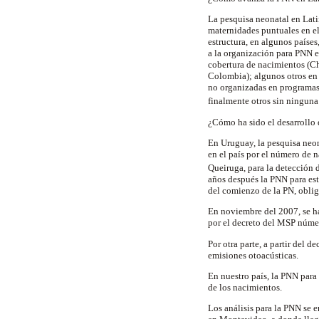
La pesquisa neonatal en Latin
maternidades puntuales en el
estructura, en algunos paíse
a la organización para PNN e
cobertura de nacimientos (Ch
Colombia); algunos otros en 
no organizadas en programas
finalmente otros sin ninguna
¿Cómo ha sido el desarrollo
En Uruguay, la pesquisa neon
en el país por el número de n
Queiruga, para la detección
años después la PNN para est
del comienzo de la PN, obliga
En noviembre del 2007, se ha
por el decreto del MSP númer
Por otra parte, a partir del 
emisiones otoacústicas.
En nuestro país, la PNN para
de los nacimientos.
Los análisis para la PNN se 