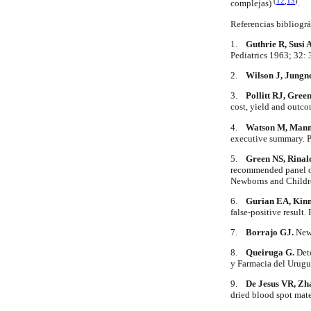
(
12
,
13
)
complejas)
.
Referencias bibliogr
1.
Guthrie R, Susi A
Pediatrics 1963; 32:
2.
Wilson J, Jungn
3.
Pollitt RJ, Gree
cost, yield and outco
4.
Watson M, Mann 
executive summary. P
5.
Green NS, Rinald
recommended panel of
Newborns and Childr
6.
Gurian EA, Kin
false-positive result
7.
Borrajo GJ.
New
8.
Queiruga G.
Dete
y Farmacia del Urugu
9.
De Jesus VR, Zha
dried blood spot mat