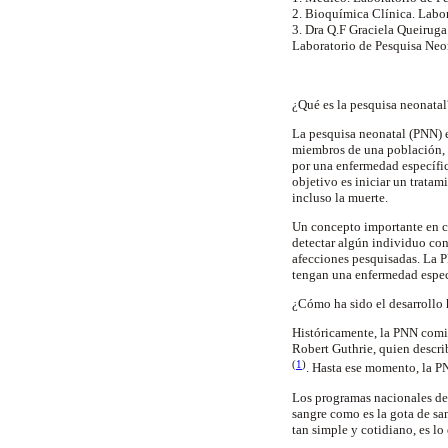
2. Bioquímica Clínica. Labo
3. Dra Q.F Graciela Queiruga
Laboratorio de Pesquisa Neo
¿Qué es la pesquisa neonata
La pesquisa neonatal (PNN) e
miembros de una población, 
por una enfermedad específica
objetivo es iniciar un trata
incluso la muerte.
Un concepto importante en cu
detectar algún individuo con 
afecciones pesquisadas. La 
tengan una enfermedad espec
¿Cómo ha sido el desarrollo
Históricamente, la PNN comie
Robert Guthrie, quien descri
(
1
)
. Hasta ese momento, la PN
Los programas nacionales de 
sangre como es la gota de san
tan simple y cotidiano, es lo