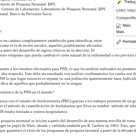
Traduç
ratorio de Pesquisa Neonatal. BPS.
. Gerente de Laboratorio. Laboratorio de Pesquisa Neonatal. BPS.
Links rela
natal. Banco de Previsión Socia
Compartilh
Mais
l?
Mais
s un camino completamente establecido para identificar, entre
Permali
como es la de recién nacidos, aquellos posiblemente afectados
 antes del desarrollo de signos clínicos de la afección. El
miento temprano que pueda cambiar el curso natural de la enfermedad o sea prevenir
anto a los estudios efectuados para PNN, es que los análisis realizados no permite
alta sospecha. Este debe ser estudiado con análisis confirmatorios los cuales son di
PNN lo que logra entonces es separar, en una población aparentemente sana, indivi
ífica de aquéllos que probablemente no la tengan.
 histórico de la PNN en el mundo?
nza con el estudio de fenilcetonuria (PKU) gracias a los trabajos pioneros de un g
be el método de cuantificación de fenilalanina que lleva su nombre: método de inh
N estaba limitada a centros hospitalarios.
pesquisa neonatal se inician a partir del desarrollo de una manera sencilla de toma
gre en papel de filtro, ideada y validada también por R. Guthrie en 1963. Esto, que 
 que garantizó el éxito de los programas de pesquisa neonatal a partir de la década 