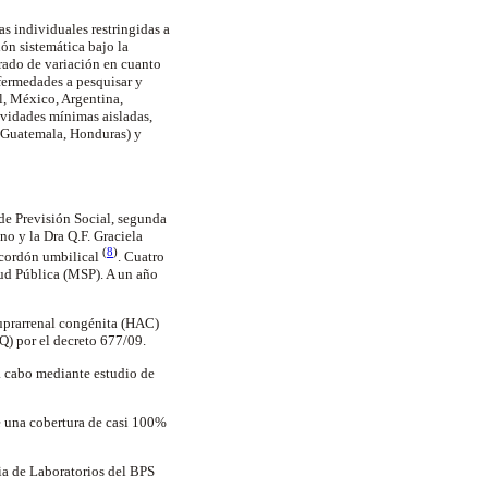
as individuales restringidas a
ón sistemática bajo la
grado de variación en cuanto
fermedades a pesquisar y
l, México, Argentina,
ividades mínimas aisladas,
, Guatemala, Honduras) y
de Previsión Social, segunda
no y la Dra Q.F. Graciela
(
8
)
 cordón umbilical
. Cuatro
lud Pública (MSP). A un año
suprarrenal congénita (HAC)
FQ) por el decreto 677/09.
 a cabo mediante estudio de
e una cobertura de casi 100%
ia de Laboratorios del BPS